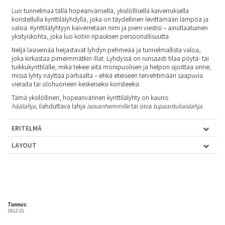
Luo tunnelmaa tällä hopeanvärisellä, yksilöllisellä kaiverruksella
koristellulla kynttilälyhdyllä, joka on täydellinen levittämään lämpöä ja
valoa. Kynttilälyhtyyn kaiverretaan nimi ja pieni viestisi – ainutlaatuinen
yksityiskohta, joka luo kotiin ripauksen persoonallisuutta.
Neljä lasiseinää heijastavat lyhdyn pehmeää ja tunnelmallista valoa,
joka kirkastaa pimeimmätkin illat. Lyhdyssä on runsaasti tilaa pöytä- tai
tuikkukynttilälle, mikä tekee siitä monipuolisen ja helpon sijoittaa sinne,
missä lyhty näyttää parhaalta – ehkä eteiseen tervehtimään saapuvia
vieraita tai olohuoneen keskeiseksi koristeeksi.
Tämä yksilöllinen, hopeanvärinen kynttilälyhty on kaunis
häälahja
,
ilahduttava lahja
isovanhemmille
tai oiva
tupaantuliaislahja
.
ERITELMÄ
LAYOUT
Tunnus:
1612-21