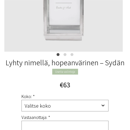
Lyhty nimellä, hopeanvärinen – Sydän
Useita valintoja
€63
Koko: *
Vastaanottaja: *