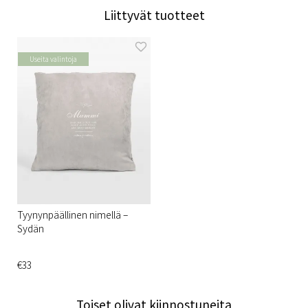
Liittyvät tuotteet
Useita valintoja
Tyynynpäällinen nimellä –
Sydän
€33
Toiset olivat kiinnostuneita