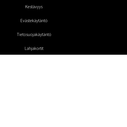
Kestävyys
Evästekäytäntö
Tietosuojakäytäntö
Lahjakortit
Alennuskoodi
#RofaDesign
#yesrofadesign
Kilpailu