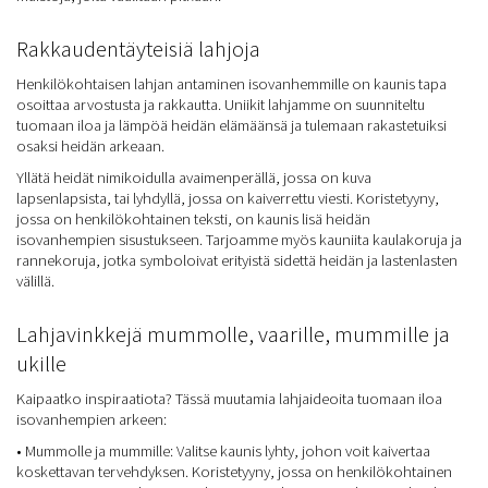
Rakkaudentäyteisiä lahjoja
Henkilökohtaisen lahjan antaminen isovanhemmille on kaunis tapa
osoittaa arvostusta ja rakkautta. Uniikit lahjamme on suunniteltu
tuomaan iloa ja lämpöä heidän elämäänsä ja tulemaan rakastetuiksi
osaksi heidän arkeaan.
Yllätä heidät nimikoidulla avaimenperällä, jossa on kuva
lapsenlapsista, tai lyhdyllä, jossa on kaiverrettu viesti. Koristetyyny,
jossa on henkilökohtainen teksti, on kaunis lisä heidän
isovanhempien sisustukseen. Tarjoamme myös kauniita kaulakoruja ja
rannekoruja, jotka symboloivat erityistä sidettä heidän ja lastenlasten
välillä.
Lahjavinkkejä mummolle, vaarille, mummille ja
ukille
Kaipaatko inspiraatiota? Tässä muutamia lahjaideoita tuomaan iloa
isovanhempien arkeen:
• Mummolle ja mummille: Valitse kaunis lyhty, johon voit kaivertaa
koskettavan tervehdyksen. Koristetyyny, jossa on henkilökohtainen