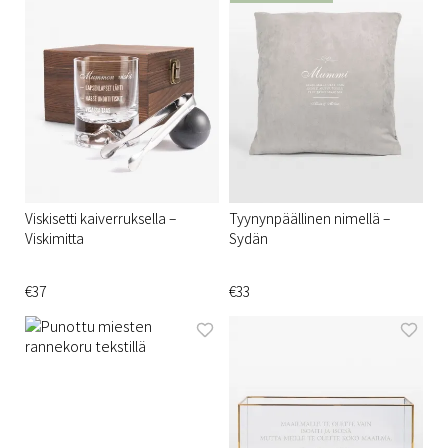
Viskisetti kaiverruksella –
Tyynynpäällinen nimellä –
Viskimitta
Sydän
€37
€33