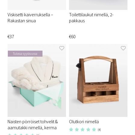
Viskisetti kaiverruksella –
Toilettilaukut nimellä, 2-
Rakastan sinua
pakkaus
€37
€60
Tulossa syyskuussa
Naisten pörröiset tohvelit &
Olutkori nimellä
aamutakki nimellä, kerma
(4)