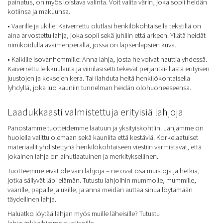
painatus, on myös loistava valinta. Voit valita värin, joka sopii heidän
kotiinsa ja makuunsa.
• Vaarille ja ukille: Kaiverrettu olutlasi henkilökohtaisella tekstillä on
aina arvostettu lahja, joka sopii sekä juhliin että arkeen. Yllätä heidät
nimikoidulla avaimenperällä, jossa on lapsenlapsien kuva.
• Kaikille isovanhemmille: Anna lahja, josta he voivat nauttia yhdessä.
Kaiverrettu leikkuulauta ja viinilasisetti tekevät perjantai-illasta erityisen
juustojen ja keksejen kera. Tai ilahduta heitä henkilökohtaisella
lyhdyllä, joka luo kauniin tunnelman heidän olohuoneeseensa.
Laadukkaasti valmistettuja erityisiä lahjoja
Panostamme tuotteidemme laatuun ja yksityiskohtiin. Lahjamme on
huolella valittu olemaan sekä kauniita että kestäviä. Korkelaatuiset
materiaalit yhdistettynä henkilökohtaiseen viestiin varmistavat, että
jokainen lahja on ainutlaatuinen ja merkityksellinen.
Tuotteemme eivät ole vain lahjoja – ne ovat osa muistoja ja hetkiä,
jotka säilyvät läpi elämän. Tutustu lahjoihin mummolle, mummille,
vaarille, papalle ja ukille, ja anna meidän auttaa sinua löytämään
täydellinen lahja.
Haluatko löytää lahjan myös muille läheisille? Tutustu
lahjavinkkeihimme puolisoille