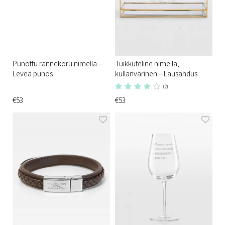
Punottu rannekoru nimellä –
Tuikkuteline nimellä,
Leveä punos
kullanvärinen – Lausahdus
(2)
€53
€53