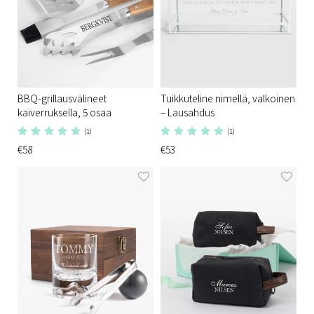
BBQ-grillausvälineet
Tuikkuteline nimellä, valkoinen
kaiverruksella, 5 osaa
– Lausahdus
(1)
(1)
€58
€53