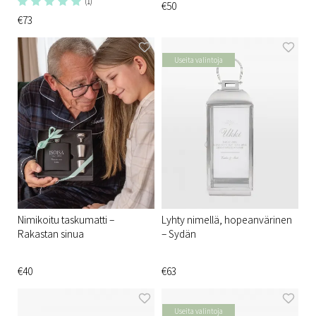
(1)
€50
€73
Useita valintoja
Nimikoitu taskumatti –
Lyhty nimellä, hopeanvärinen
Rakastan sinua
– Sydän
€40
€63
Useita valintoja