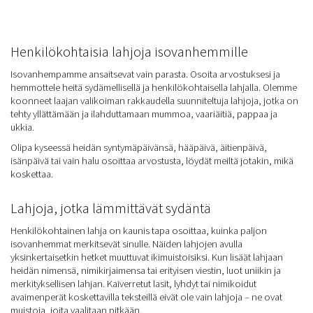
Henkilökohtaisia lahjoja isovanhemmille
Isovanhempamme ansaitsevat vain parasta. Osoita arvostuksesi ja
hemmottele heitä sydämellisellä ja henkilökohtaisella lahjalla. Olemme
koonneet laajan valikoiman rakkaudella suunniteltuja lahjoja, jotka on
tehty yllättämään ja ilahduttamaan mummoa, vaariäitiä, pappaa ja
ukkia.
Olipa kyseessä heidän syntymäpäivänsä, hääpäivä, äitienpäivä,
isänpäivä tai vain halu osoittaa arvostusta, löydät meiltä jotakin, mikä
koskettaa.
Lahjoja, jotka lämmittävät sydäntä
Henkilökohtainen lahja on kaunis tapa osoittaa, kuinka paljon
isovanhemmat merkitsevät sinulle. Näiden lahjojen avulla
yksinkertaisetkin hetket muuttuvat ikimuistoisiksi. Kun lisäät lahjaan
heidän nimensä, nimikirjaimensa tai erityisen viestin, luot uniikin ja
merkityksellisen lahjan. Kaiverretut lasit, lyhdyt tai nimikoidut
avaimenperät koskettavilla teksteillä eivät ole vain lahjoja – ne ovat
muistoja, joita vaalitaan pitkään.