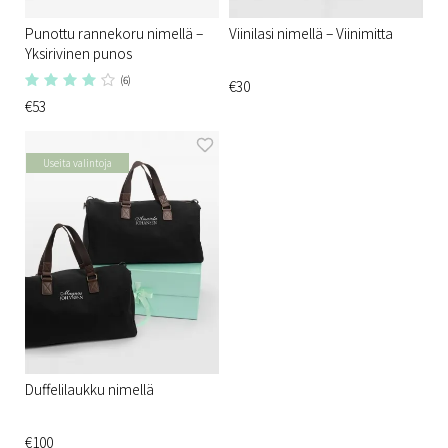
Punottu rannekoru nimellä –
Viinilasi nimellä – Viinimitta
Yksirivinen punos
(6)
€30
€53
Useita valintoja
Duffelilaukku nimellä
€100