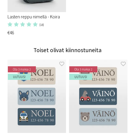
Lasten reppu nimellä - Koira
(18)
€46
Toiset olivat kiinnostuneita
Ota 3 maksa 2
Ota 3 maksa 2
UUTUUS!
UUTUUS!