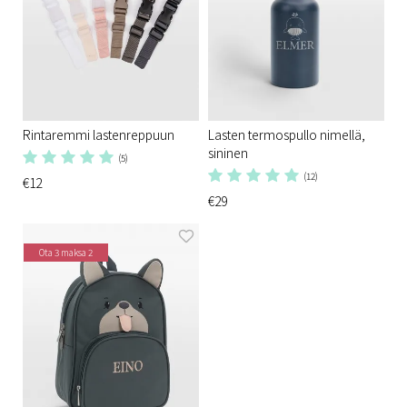
Rintaremmi lastenreppuun
Lasten termospullo nimellä,
sininen
(5)
(12)
€12
€29
Ota 3 maksa 2