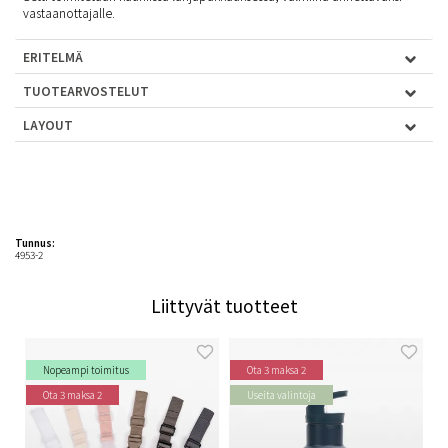
vastaanottajalle.
ERITELMÄ
TUOTEARVOSTELUT
LAYOUT
Tunnus:
4953-2
Liittyvät tuotteet
Nopeampi toimitus
Ota 3 maksa 2
Ota 3 maksa 2
Useita valintoja