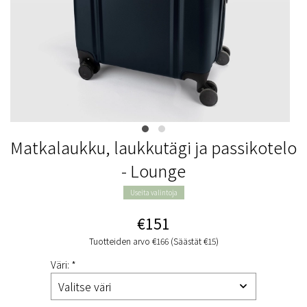
Matkalaukku, laukkutägi ja passikotelo
- Lounge
Useita valintoja
€151
Tuotteiden arvo €166 (Säästät €15)
Väri: *