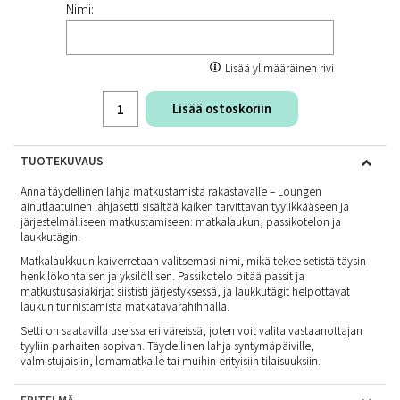
Nimi:
Lisää ylimääräinen rivi
Lisää ostoskoriin
TUOTEKUVAUS
Anna täydellinen lahja matkustamista rakastavalle – Loungen
ainutlaatuinen lahjasetti sisältää kaiken tarvittavan tyylikkääseen ja
järjestelmälliseen matkustamiseen: matkalaukun, passikotelon ja
laukkutägin.
Matkalaukkuun kaiverretaan valitsemasi nimi, mikä tekee setistä täysin
henkilökohtaisen ja yksilöllisen. Passikotelo pitää passit ja
matkustusasiakirjat siististi järjestyksessä, ja laukkutägit helpottavat
laukun tunnistamista matkatavarahihnalla.
Setti on saatavilla useissa eri väreissä, joten voit valita vastaanottajan
tyyliin parhaiten sopivan. Täydellinen lahja syntymäpäiville,
valmistujaisiin, lomamatkalle tai muihin erityisiin tilaisuuksiin.
ERITELMÄ