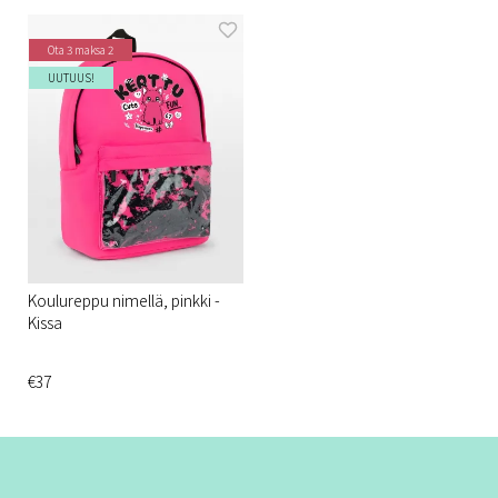
Ota 3 maksa 2
UUTUUS!
Koulureppu nimellä, pinkki -
Kissa
€37