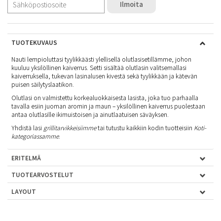
Ilmoita
TUOTEKUVAUS
Nauti lempioluttasi tyylikkäästi ylellisellä olutlasisetillämme, johon
kuuluu yksilöllinen kaiverrus. Setti sisältää olutlasin valitsemallasi
kaiverruksella, tukevan lasinalusen kivestä sekä tyylikkään ja kätevän
puisen säilytyslaatikon.
Olutlasi on valmistettu korkealuokkaisesta lasista, joka tuo parhaalla
tavalla esiin juoman aromin ja maun – yksilöllinen kaiverrus puolestaan
antaa olutlasille ikimuistoisen ja ainutlaatuisen säväyksen.
Yhdistä lasi
grillitarvikkeisiimme
tai tutustu kaikkiin kodin tuotteisiin
Koti-
kategoriassamme
.
ERITELMÄ
TUOTEARVOSTELUT
LAYOUT