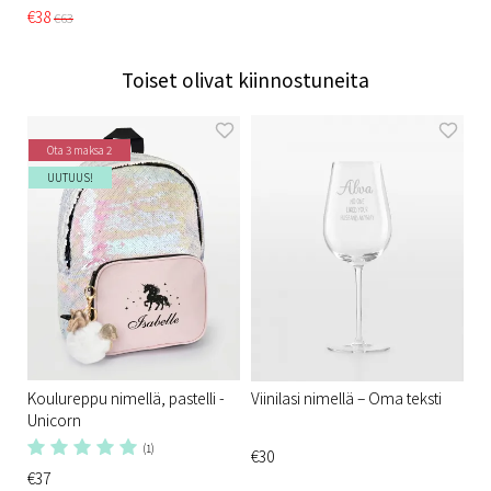
€38
€63
Toiset olivat kiinnostuneita
Ota 3 maksa 2
UUTUUS!
Koulureppu nimellä, pastelli -
Viinilasi nimellä – Oma teksti
Unicorn
(1)
€30
€37