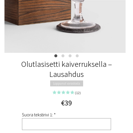
Olutlasisetti kaiverruksella –
Lausahdus
Loppunut varastosta
(12)
€39
Suora tekstirivi 1: *