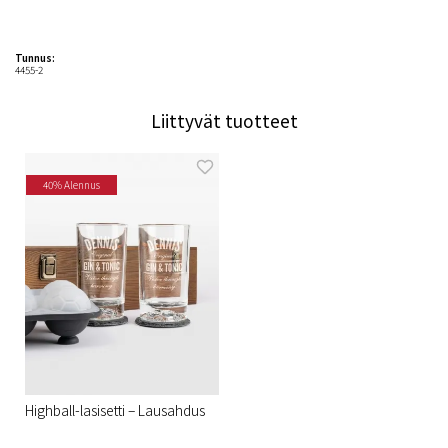
Tunnus:
4455-2
Liittyvät tuotteet
40% Alennus
Highball-lasisetti – Lausahdus