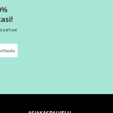
0%
asi!
ä parhaat
oittaudu
ASIAKASPALVELU