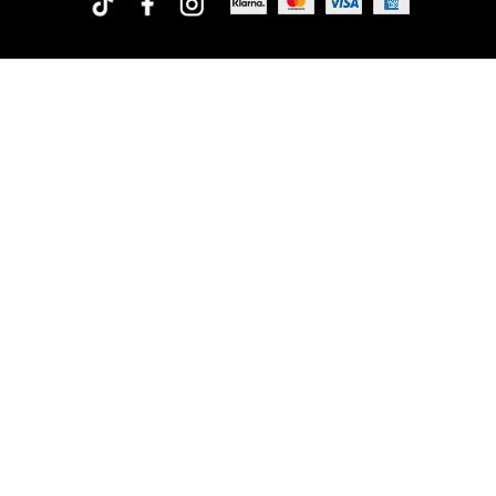
Rofa Design
Org.no: 556573-1675