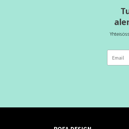
T
ale
Yhteisös
ROFA DESIGN