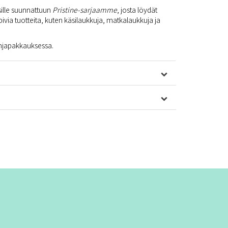
isille suunnattuun
Pristine-sarjaamme
, josta löydät
ivia tuotteita, kuten käsilaukkuja, matkalaukkuja ja
ahjapakkauksessa.