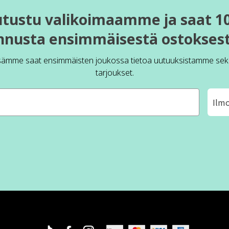
utustu valikoimaamme ja saat 1
nnusta ensimmäisestä ostoksest
sämme saat ensimmäisten joukossa tietoa uutuuksistamme sek
tarjoukset.
Ilm