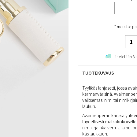
* merkitse pa
Lähetetään 3 
TUOTEKUVAUS
Tyylikäs lahjasetti, jossa av
kermanvärisinä. Avaimenperä
valitsemasi nimi tai nimikirja
laukun.
Avaimenperän kanssa yhteenso
täydellisesti matkakokoiselle
nimikirjainkaiverrus, ja pullo
käsilaukkuun.