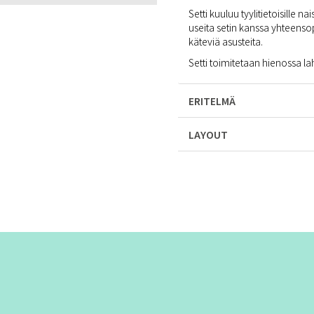
Setti kuuluu tyylitietoisille na
useita setin kanssa yhteensop
käteviä asusteita.
Setti toimitetaan hienossa l
ERITELMÄ
LAYOUT