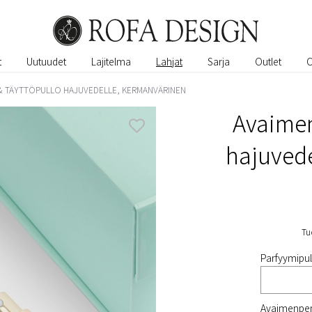
t
Uutuudet
Lajitelma
Lahjat
Sarja
Outlet
& TÄYTTÖPULLO HAJUVEDELLE, KERMANVÄRINEN
Avaimen
hajuvede
Tu
Parfyymipul
Avaimenper