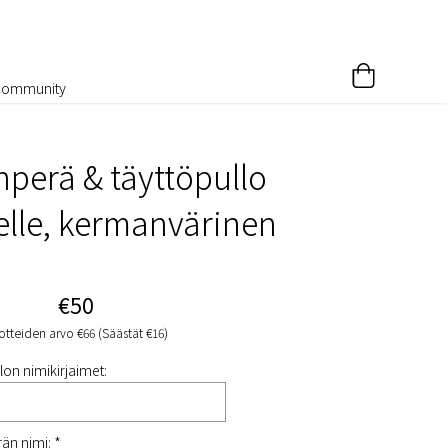
Community
perä & täyttöpullo
lle, kermanvärinen
€50
otteiden arvo €66 (Säästät €16)
lon nimikirjaimet:
än nimi: *