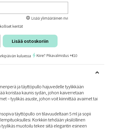
Lisää ylimääräinen rivi
kolliset kentät
Lisää ostoskoriin
Kiire? Pikavalmistus +€10
arkipäivän kuluessa
aimenperä ja täyttöpullo hajuvedelle tyylikkään
ä koristaa kaunis sydän, johon kaiverretaan
imet – tyylikäs asuste, johon voit kiinnittää avaimet tai
piva täyttöpullo on tilavuudeltaan 5 ml ja sopii
 lempituoksullesi. Korkkiin tehdään yksilöllinen
n tyylikäs muotoilu tekee siitä elegantin esineen