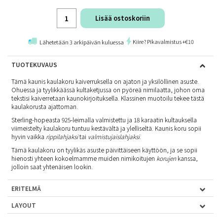
Lisää ostoskoriin
Kiire? Pikavalmistus +€10
Lähetetään 3 arkipäivän kuluessa
TUOTEKUVAUS
Tämä kaunis kaulakoru kaiverruksella on ajaton ja yksilöllinen asuste.
Ohuessa ja tyylikkäässä kultaketjussa on pyöreä nimilaatta, johon oma
tekstisi kaiverretaan kaunokirjoituksella. Klassinen muotoilu tekee tästä
kaulakorusta ajattoman.
Sterling-hopeasta 925-leimalla valmistettu ja 18 karaatin kultauksella
viimeistelty kaulakoru tuntuu kestävältä ja ylelliseltä. Kaunis koru sopii
hyvin vaikka
rippilahjaksi
tai
valmistujaislahjaksi
.
Tämä kaulakoru on tyylikäs asuste päivittäiseen käyttöön, ja se sopii
hienosti yhteen kokoelmamme muiden nimikoitujen
korujen
kanssa,
jolloin saat yhtenäisen lookin.
ERITELMÄ
LAYOUT