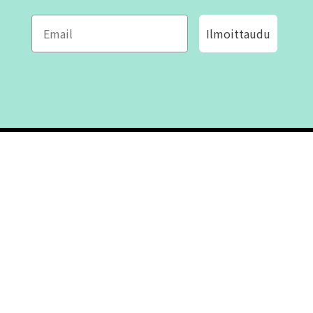
Ilmoittaudu
ROFA DESIGN
ASIAKASPALVELU
📝
Kirjoita meille
FAQ
📞 Puhelin: +46 (8) 530 434 33
Maanantai - Torstai klo 10.00 -
Ota yhteyttä
17.00
Perjantai klo 10.00 - 16.00
Suljettu klo 13.00 - 14.00
Tietoa meistä