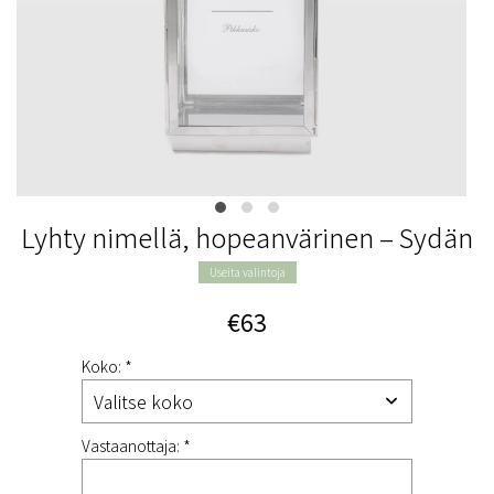
Lyhty nimellä, hopeanvärinen – Sydän
Useita valintoja
€63
Koko: *
Vastaanottaja: *