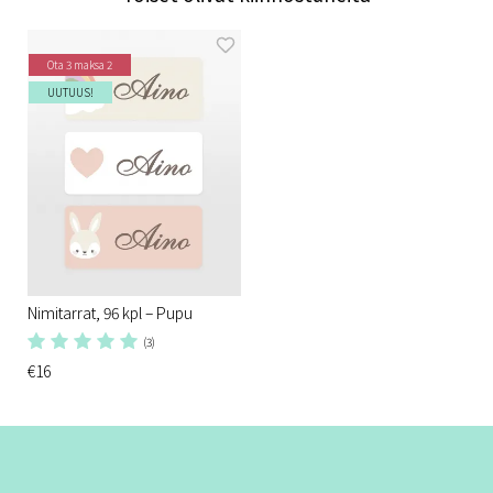
Ota 3 maksa 2
UUTUUS!
Nimitarrat, 96 kpl – Pupu
(3)
€16