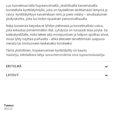
Luo tunnelmaa tällä hopeanvärisellä, yksilöllisellä kaiverruksella
koristellulla kynttilälyhdyllä, joka on täydellinen levittämään lämpöä ja
valoa. Kynttilälyhtyyn kaiverretaan nimi ja pieni viestisi – ainutlaatuinen
yksityiskohta, joka luo kotiin ripauksen persoonallisuutta.
Neljä lasiseinää heijastavat lyhdyn pehmeää ja tunnelmallista valoa,
joka kirkastaa pimeimmätkin illat. Lyhdyssä on runsaasti tilaa pöytä- tai
tuikkukynttilälle, mikä tekee siitä monipuolisen ja helpon sijoittaa sinne,
missä lyhty näyttää parhaalta – ehkä eteiseen tervehtimään saapuvia
vieraita tai olohuoneen keskeiseksi koristeeksi.
Tämä yksilöllinen, hopeanvärinen kynttilälyhty on kaunis
häälahja
,
ilahduttava lahja
isovanhemmille
tai oiva
tupaantuliaislahja
.
ERITELMÄ
LAYOUT
Tunnus:
1612-21