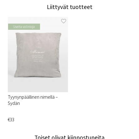
Liittyvät tuotteet
Useita valintoja
Tyynynpäällinen nimellä –
Sydän
€33
Toiset olivat kiinnostuneita