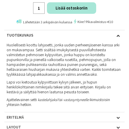
Lisää ostoskoriin
Kiire? Pikavalmistus +€10
Lähetetään 3 arkipäivän kuluessa
TUOTEKUVAUS
Huolellisesti koottu lahjasetti, jonka uuden perheenjäsenen kanssa arki
on mukavampaa. Setti sisältää imukykyisestä puuvillafroteesta
valmistetun pehmoisen kylpyviitan, jonka huppu on koristeltu
pupunkorvilla ja pienellä valkoisella rusetilla, pehmopupun, jolla on
hampaiden puhkeamista rauhoittava puinen pururengas, sekä
hellävaraisen hiusharjan mukavia yhteishetkiä varten. Kaikki toimitetaan
tyylikkäässä lahjapakkauksessa ja on valmis annettavaksi.
Lapsi voi kietoutua kylpyviittaan kylvyn jälkeen, ja hupun
henkilökohtainen nimikirjailu tekee siitä aivan erityisen. Kirjailu on
kestävä ja säilyttää hienon laatunsa pesusta toiseen.
Ajattelevainen setti
kastelahjaksi
tai
vastasyntyneelle
ikimuistoisiin
yhteisiin hetkiin.
ERITELMÄ
LAYOUT