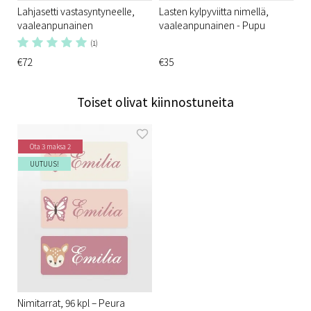
Lahjasetti vastasyntyneelle,
Lasten kylpyviitta nimellä,
vaaleanpunainen
vaaleanpunainen - Pupu
(1)
€72
€35
Toiset olivat kiinnostuneita
Ota 3 maksa 2
UUTUUS!
Nimitarrat, 96 kpl – Peura