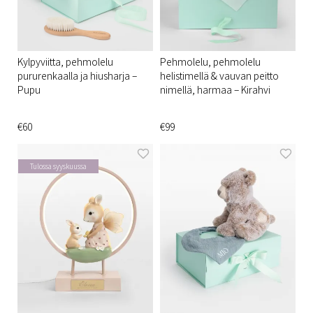
Kylpyviitta, pehmolelu
Pehmolelu, pehmolelu
pururenkaalla ja hiusharja –
helistimellä & vauvan peitto
Pupu
nimellä, harmaa – Kirahvi
€60
€99
Tulossa syyskuussa