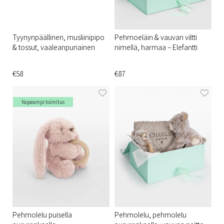
Tyynynpäällinen, musliinipipo
Pehmoeläin & vauvan viltti
& tossut, vaaleanpunainen
nimellä, harmaa – Elefantti
€58
€87
Nopeampi toimitus
Pehmolelu puisella
Pehmolelu, pehmolelu