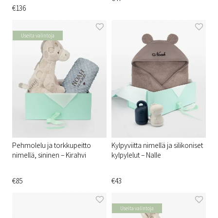
€136
Useita valintoja
Pehmolelu ja torkkupeitto
Kylpyviitta nimellä ja silikoniset
nimellä, sininen – Kirahvi
kylpylelut – Nalle
€85
€43
Useita valintoja