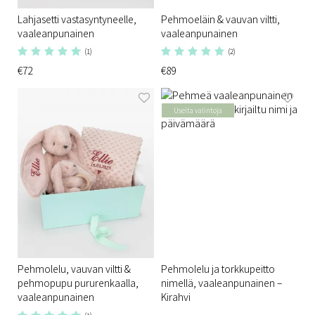
Lahjasetti vastasyntyneelle,
Pehmoeläin & vauvan viltti,
vaaleanpunainen
vaaleanpunainen
(1)
(2)
€72
€89
Useita valintoja
Pehmolelu, vauvan viltti &
Pehmolelu ja torkkupeitto
pehmopupu pururenkaalla,
nimellä, vaaleanpunainen –
vaaleanpunainen
Kirahvi