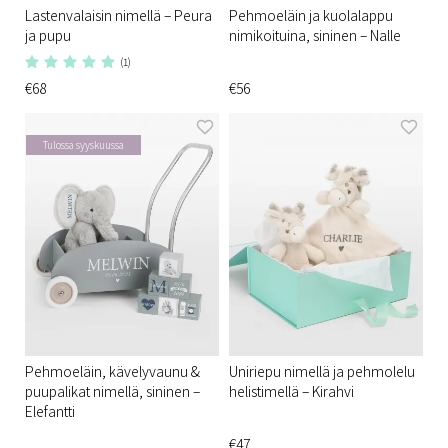
Lastenvalaisin nimellä – Peura
Pehmoeläin ja kuolalappu
ja pupu
nimikoituina, sininen – Nalle
(1)
€68
€56
Tulossa syyskuussa
Pehmoeläin, kävelyvaunu &
Uniriepu nimellä ja pehmolelu
puupalikat nimellä, sininen –
helistimellä – Kirahvi
Elefantti
€47