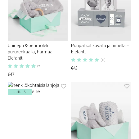
Uniriepu & pehmolelu
Puupalikat kuvalla ja nimellä –
pururenkaalla, harmaa –
Elefantti
Elefantti
(11)
(2)
€43
€47
UUTUUS!