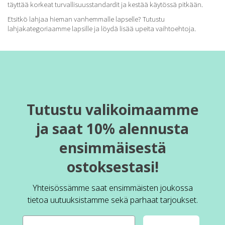
täyttää korkeat turvallisuusstandardit ja kestää käytössä pitkään.
Etsitkö lahjaa hieman vanhemmalle lapselle? Tutustu
lahjakategoriaamme lapsille
ja löydä lisää upeita vaihtoehtoja.
Tutustu valikoimaamme
ja saat 10% alennusta
ensimmäisestä
ostoksestasi!
Yhteisössämme saat ensimmäisten joukossa
tietoa uutuuksistamme sekä parhaat tarjoukset.