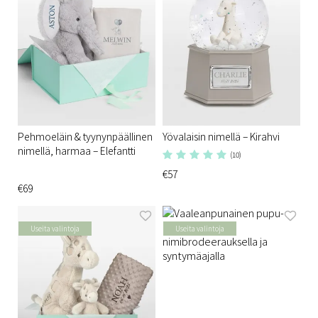
Pehmoeläin & tyynynpäällinen
Yövalaisin nimellä – Kirahvi
nimellä, harmaa – Elefantti
(10)
€57
€69
Useita valintoja
Useita valintoja