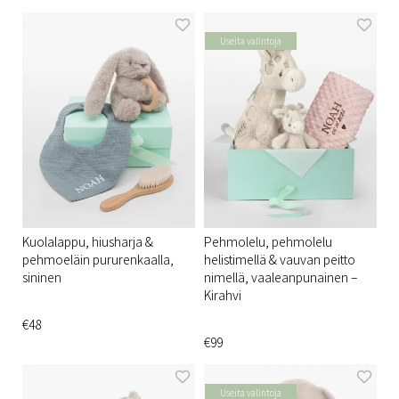
Useita valintoja
Kuolalappu, hiusharja &
Pehmolelu, pehmolelu
pehmoeläin pururenkaalla,
helistimellä & vauvan peitto
sininen
nimellä, vaaleanpunainen –
Kirahvi
€48
€99
Useita valintoja