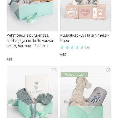
Pehmolelu ja pururengas,
Puupalikat kuvalla ja nimellä –
hiusharja ja nimikoitu vauvan
Pupu
peitto, harmaa – Elefantti
(10)
€43
€73
Useita valintoja