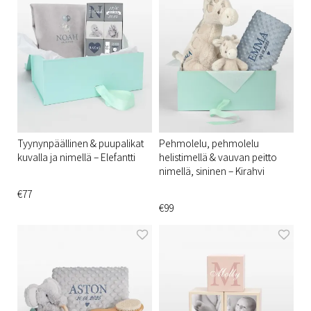
Tyynynpäällinen & puupalikat
Pehmolelu, pehmolelu
kuvalla ja nimellä – Elefantti
helistimellä & vauvan peitto
nimellä, sininen – Kirahvi
€77
€99