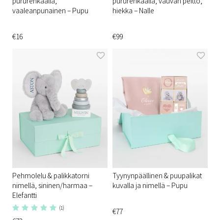
pururenkaalla,
pururenkaalla, vauvan peitto,
vaaleanpunainen – Pupu
hiekka – Nalle
€16
€99
Pehmolelu & palikkatorni
Tyynynpäällinen & puupalikat
nimellä, sininen/harmaa –
kuvalla ja nimellä – Pupu
Elefantti
(1)
€77