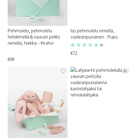
Pehmolelu, pehmolelu
Iso pehmolelu nimellä,
helistimellä & vauvan peitto
vaaleanpunainen - Pupu
nimellä, hiekka – Kirahvi
(8)
€72
€99