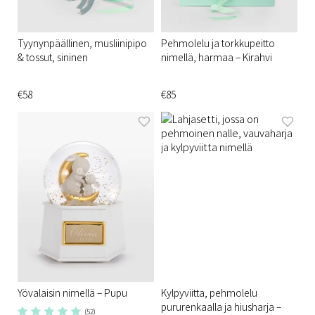
Tyynynpäällinen, musliinipipo
Pehmolelu ja torkkupeitto
& tossut, sininen
nimellä, harmaa – Kirahvi
€58
€85
Yövalaisin nimellä – Pupu
Kylpyviitta, pehmolelu
pururenkaalla ja hiusharja –
(52)