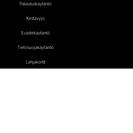
Palautuskäytäntö
Kestävyys
Evästekäytäntö
Tietosuojakäytäntö
Lahjakortit
Alennuskoodi
#RofaDesign
#yesrofadesign
Kilpailu