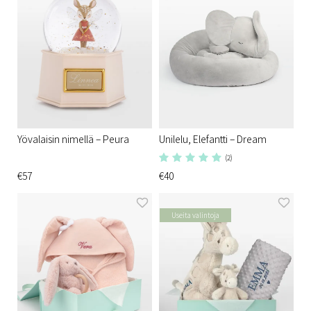
Yövalaisin nimellä – Peura
Unilelu, Elefantti – Dream
(2)
€57
€40
Useita valintoja