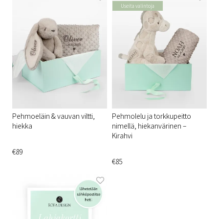
Useita valintoja
Pehmoeläin & vauvan viltti,
Pehmolelu ja torkkupeitto
hiekka
nimellä, hiekanvärinen –
Kirahvi
€89
€85