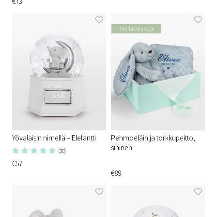
€73
Useita valintoja
Yövalaisin nimellä – Elefantti
Pehmoeläin ja torkkupeitto,
sininen
(30)
€57
€89