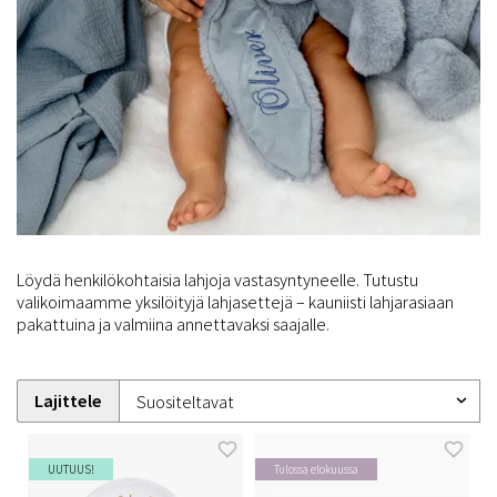
Löydä henkilökohtaisia lahjoja vastasyntyneelle. Tutustu
valikoimaamme yksilöityjä lahjasettejä – kauniisti lahjarasiaan
pakattuina ja valmiina annettavaksi saajalle.
Lajittele
UUTUUS!
Tulossa elokuussa