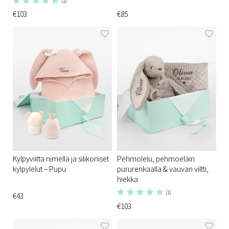
(1)
€103
€85
Kylpyviitta nimellä ja silikoniset
Pehmolelu, pehmoeläin
kylpylelut – Pupu
pururenkaalla & vauvan viltti,
hiekka
(1)
€43
€103