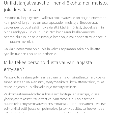
Uniikit lahjat vauvalle – henkilökohtainen muisto,
joka kestää aikaa
Personoitu lahja tyttövauvalle tai poikavauvalle on paljon enemmän
kuin pelkkä lahja – se on osa lapsuuden muistoja.
Brodeeratut
vauvanpeitot
ovat sekä mukavia että käytännöllisiä, täydellisiä niin
pinnasänkyyn kuin vaunuihin.
Nimibrodeerauksella varustettu
pehmolelu
tuo lapselle turvaa ja lämpöä ja voi nopeasti muodostua
lapsuuden toveriksi.
Kaikki tuotteemme on huolella valittu sopimaan sekä pojille että
tytöille, tuoden iloa koko perheelle.
Mikä tekee personoidusta vauvan lahjasta
erityisen?
Personoitu vastansyntyneen vauvan lahja on ainutlaatuinen, koska
siihen lisätään vauvan nimi, syntymäaika tai koskettava teksti, mikä
tekee lahjasta huolella valitun ja merkityksellisen.
Valikoimastamme löydät suloisia nimikoituja lahjasettejä, joissa
yhdistyvät rakastetut tuotteet vauvan tarpeisiin. Lahjasetit on
suunniteltu erityisesti vauvan ensimmäisiä kuukausia varten – valitse
esimerkiksi
setti, jossa on pehmolelu ja torkkupeitto
, tai luovempaan