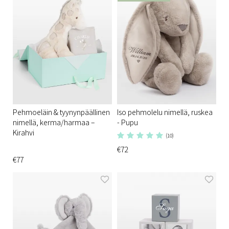
Pehmoeläin & tyynynpäällinen
Iso pehmolelu nimellä, ruskea
nimellä, kerma/harmaa –
- Pupu
Kirahvi
(10)
€72
€77