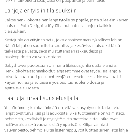
leikkiin tarkoitettu setti, jossa on puupalikat ja pehmolelu.
Lahjoja erityisiin tilaisuuksiin
Valitse henkilökohtainen lahja tytölle tai pojalle, josta tulee elinikäinen
muisto – Rofa Designilta löydät ainutlaatuisia lahjoja kaikkiin
tilaisuuksiin.
Kastejuhla on erityinen hetki, joka ansaitsee merkityksellisen lahjan.
Nämä lahjat on suunniteltu kauniiksi ja kestäviksi muistoiksi tästä
tärkeästä päivästä, sekä muistuttamaan rakkaudesta ja
huolenpidosta vauvaa kohtaan.
Babyshower puolestaan on ihana tilaisuus juhlia uutta elämää.
Henkilökohtaiset nimikoidut lahjasettimme ovat täydellisiä lahjoja
toivottamaan uusi pieni perheenjäsen tervetulleeksi. Ne ovat paitsi
käytännöllisiä ja suloisia myös osoitus huolenpidosta ja
ajattelevaisuudesta.
Laatu ja turvallisuus etusijalla
Ymmärrämme, kuinka tärkeää on, että vastasyntyneelle tarkoitetut
lahjat ovat turvallisia ja laadukkaita. Siksi tuotteemme on valmistettu
pehmeistä, kestävistä ja myrkyttömistä materiaaleista, jotka ovat
hellävaraisia sekä vauvalle että ympäristölle. Olipa valintasi
vauvanpeitto, pehmolelu tai lastenreppu, voit luottaa siihen, että lahja