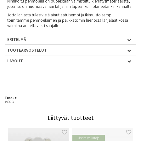
Nimikoitu pehmolelu on puolestaan valmistettu kierrätysmateriaalista,
joten se on huomaavainen lahja niin lapsen kuin planeetankin kannalta.
Jotta lahjasta tulee vielä ainutlaatuisempi ja ikimuistoisempi,
toimitamme pehmoeläimen ja palikkatornin hienossa lahjalaatikossa
valmiina annettavaksi saajalle.
ERITELMÄ
TUOTEARVOSTELUT
LAYOUT
Tunnus:
1930-3
Liittyvät tuotteet
Useita valintoja