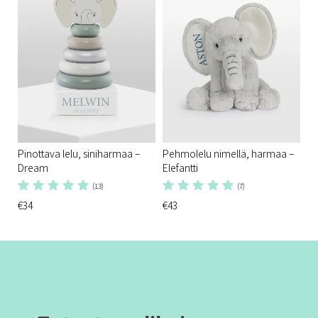
Pinottava lelu, siniharmaa –
Pehmolelu nimellä, harmaa –
Dream
Elefantti
(13)
(7)
€34
€43