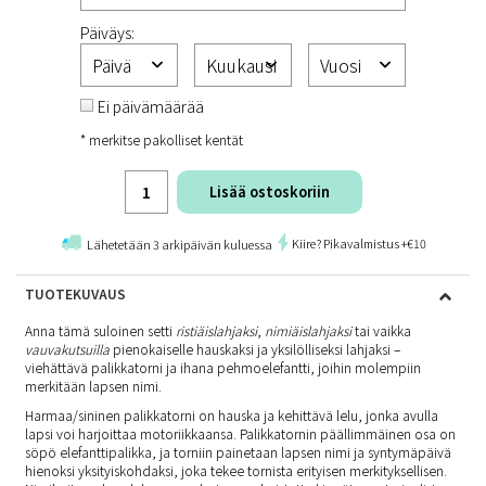
Päiväys:
Ei päivämäärää
* merkitse pakolliset kentät
Lisää ostoskoriin
Kiire? Pikavalmistus +€10
Lähetetään 3 arkipäivän kuluessa
TUOTEKUVAUS
Anna tämä suloinen setti
ristiäislahjaksi
,
nimiäislahjaksi
tai vaikka
vauvakutsuilla
pienokaiselle hauskaksi ja yksilölliseksi lahjaksi –
viehättävä palikkatorni ja ihana pehmoelefantti, joihin molempiin
merkitään lapsen nimi.
Harmaa/sininen palikkatorni on hauska ja kehittävä lelu, jonka avulla
lapsi voi harjoittaa motoriikkaansa. Palikkatornin päällimmäinen osa on
söpö elefanttipalikka, ja torniin painetaan lapsen nimi ja syntymäpäivä
hienoksi yksityiskohdaksi, joka tekee tornista erityisen merkityksellisen.