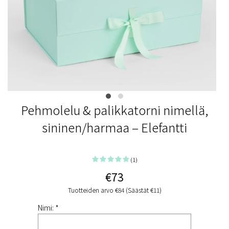
Pehmolelu & palikkatorni nimellä,
sininen/harmaa – Elefantti
(1)
€73
Tuotteiden arvo €84 (Säästät €11)
Nimi: *