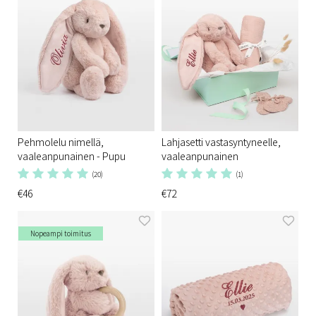
Pehmolelu nimellä,
Lahjasetti vastasyntyneelle,
vaaleanpunainen - Pupu
vaaleanpunainen
(20)
(1)
€46
€72
Nopeampi toimitus