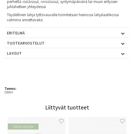
perhettä
ristiäisissä
,
nimiäisissä
, syntymäpäivänä tai muun erityisen
juhlahetken yhteydessä.
Täydellinen lahja tyttövauvalle toimitetaan hienossa lahjalaatikossa
valmiina annettavaksi.
ERITELMÄ
TUOTEARVOSTELUT
LAYOUT
Tunnus:
0308-6
Liittyvät tuotteet
Useita valintoja