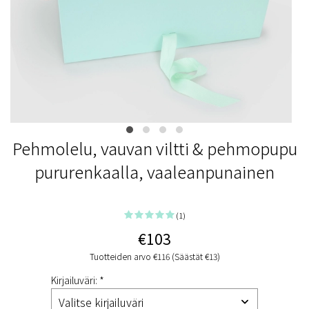
Pehmolelu, vauvan viltti & pehmopupu
pururenkaalla, vaaleanpunainen
(1)
€103
Tuotteiden arvo €116 (Säästät €13)
Kirjailuväri: *