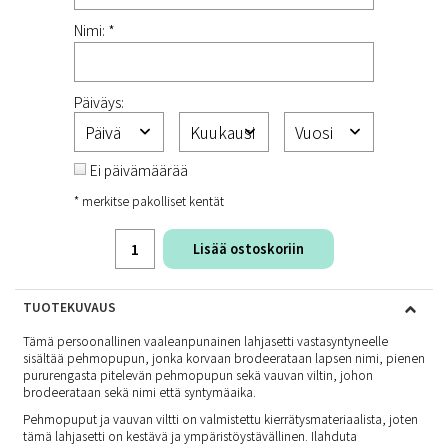
Nimi: *
Päiväys:
Ei päivämäärää
* merkitse pakolliset kentät
Lisää ostoskoriin
TUOTEKUVAUS
Tämä persoonallinen vaaleanpunainen lahjasetti vastasyntyneelle
sisältää pehmopupun, jonka korvaan brodeerataan lapsen nimi, pienen
pururengasta pitelevän pehmopupun sekä vauvan viltin, johon
brodeerataan sekä nimi että syntymäaika.
Pehmopuput ja vauvan viltti on valmistettu kierrätysmateriaalista, joten
tämä lahjasetti on kestävä ja ympäristöystävällinen. Ilahduta