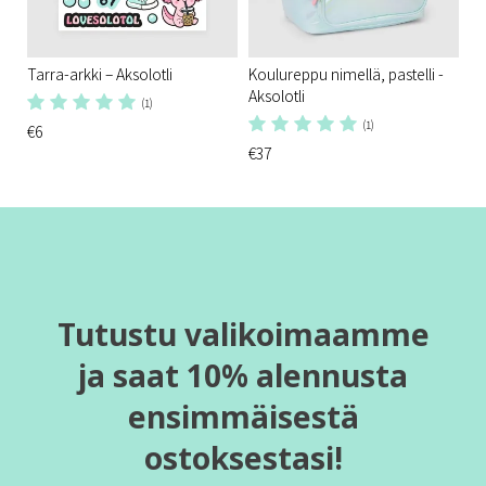
Tarra-arkki – Aksolotli
Koulureppu nimellä, pastelli -
Aksolotli
(1)
(1)
€6
€37
Tutustu valikoimaamme
ja saat 10% alennusta
ensimmäisestä
ostoksestasi!