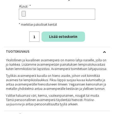
Kuva: *
* merkitse pakolliset kentät
Lisää ostoskoriin
TUOTEKUVAUS
Yksilöllinen ja kuvallinen avaimenperä on mainio lahja naiselle, jolla on
jo kaikkea. Lisäämme avaimenperään painatuksen lempivalokuvastasi
kuten lemmikistäsi tai lapsistasi. Avaimenperä toimitetaan lahjapussissa.
Tyylikäs avaimenperä kuvalla on hieno asuste, johon voit kiinnittää
avaimesi tai lempikäsilaukkusi. Fiksu läppä suojaa kuvaa kulumiselta ja
antaa avaimenperälle hienostuneen ilmeen. Vegaanisen keinonahan ja
metallin yhdistelmä antaa avaimenperälle kestävän ja ylellisen tunnun.
Valitse haluamasi väri; kerma, vaaleanpunainen, nougat tai musta.
Tämä persoonallinen avaimenperä täydentää hienosti
Pristine-
sarjaamme
ja antaa persoonallisuutta tyyliä arkeen.