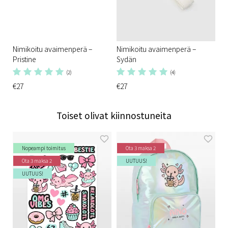
Nimikoitu avaimenperä –
Nimikoitu avaimenperä –
Pristine
Sydän
(2)
(4)
€27
€27
Toiset olivat kiinnostuneita
Nopeampi toimitus
Ota 3 maksa 2
Ota 3 maksa 2
UUTUUS!
UUTUUS!