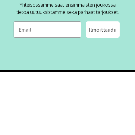
Yhteisössämme saat ensimmäisten joukossa
tietoa uutuuksistamme sekä parhaat tarjoukset.
Ilmoittaudu
ROFA DESIGN
ASIAKASPALVELU
📝
Kirjoita meille
FAQ
📞 Puhelin: +46 (8) 530 434 33
Maanantai - Torstai klo 10.00 -
Ota yhteyttä
17.00
Perjantai klo 10.00 - 16.00
Suljettu klo 13.00 - 14.00