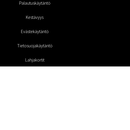
Palautuskäytäntö
Kestävyys
Evästekäytäntö
Tietosuojakäytäntö
Lahjakortit
Alennuskoodi
#RofaDesign
#yesrofadesign
Kilpailu