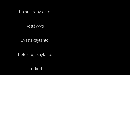
Palautuskäytäntö
Kestävyys
Evästekäytäntö
Tietosuojakäytäntö
Lahjakortit
Alennuskoodi
#RofaDesign
#yesrofadesign
Kilpailu