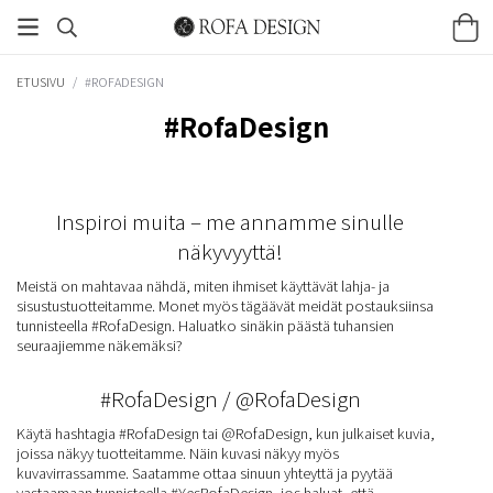
ETUSIVU
/
#ROFADESIGN
#RofaDesign
Inspiroi muita – me annamme sinulle
näkyvyyttä!
Meistä on mahtavaa nähdä, miten ihmiset käyttävät lahja- ja
sisustustuotteitamme. Monet myös tägäävät meidät postauksiinsa
tunnisteella #RofaDesign. Haluatko sinäkin päästä tuhansien
seuraajiemme näkemäksi?
#RofaDesign / @RofaDesign
Käytä hashtagia #RofaDesign tai @RofaDesign, kun julkaiset kuvia,
joissa näkyy tuotteitamme. Näin kuvasi näkyy myös
kuvavirrassamme. Saatamme ottaa sinuun yhteyttä ja pyytää
vastaamaan tunnisteella #YesRofaDesign, jos haluat, että