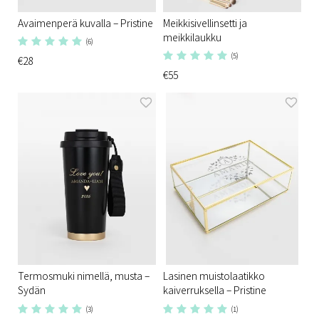
Avaimenperä kuvalla – Pristine
Meikkisivellinsetti ja
meikkilaukku
(6)
(5)
€28
€55
Termosmuki nimellä, musta –
Lasinen muistolaatikko
Sydän
kaiverruksella – Pristine
(3)
(1)