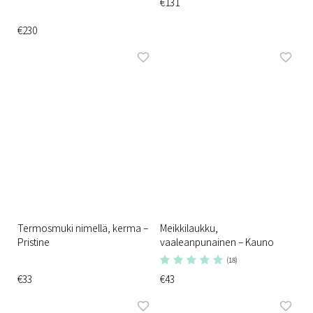
€131
€230
Termosmuki nimellä, kerma –
Meikkilaukku,
Pristine
vaaleanpunainen – Kauno
(18)
€33
€43