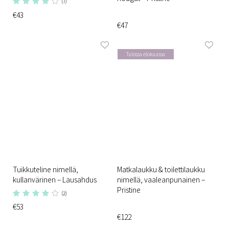
(7)
€43
€47
Tulossa elokuussa
Tuikkuteline nimellä,
Matkalaukku & toilettilaukku
kullanvärinen – Lausahdus
nimellä, vaaleanpunainen –
Pristine
(2)
€53
€122