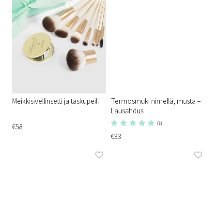
Meikkisivellinsetti ja taskupeili
Termosmuki nimellä, musta –
Lausahdus
(1)
€58
€33