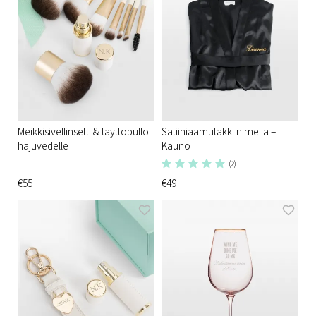
Meikkisivellinsetti & täyttöpullo
Satiiniaamutakki nimellä –
hajuvedelle
Kauno
(2)
€55
€49