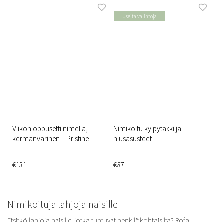
Useita valintoja
Viikonloppusetti nimellä,
Nimikoitu kylpytakki ja
kermanvärinen – Pristine
hiusasusteet
€131
€87
Nimikoituja lahjoja naisille
Etsitkö lahjoja naisille, jotka tuntuvat henkilökohtaisilta? Rofa