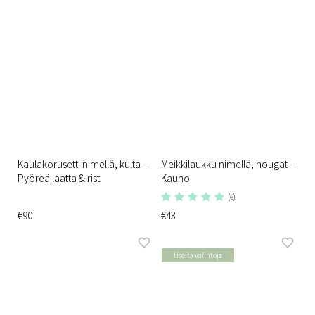
Kaulakorusetti nimellä, kulta –
Meikkilaukku nimellä, nougat –
Pyöreä laatta & risti
Kauno
(6)
€90
€43
Useita valintoja