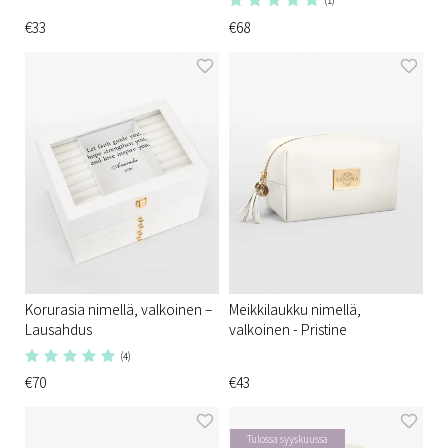
€33
€68
Korurasia nimellä, valkoinen –
Meikkilaukku nimellä,
Lausahdus
valkoinen - Pristine
(4)
€70
€43
Tulossa syyskuussa