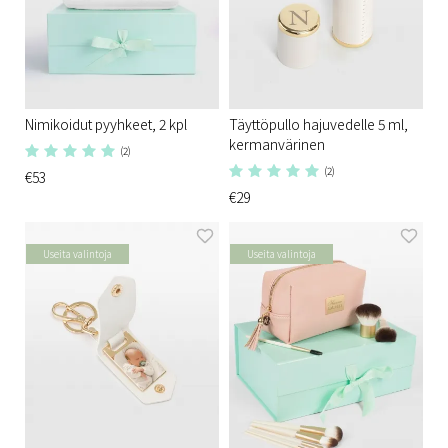
Nimikoidut pyyhkeet, 2 kpl
Täyttöpullo hajuvedelle 5 ml,
kermanvärinen
(2)
(2)
€53
€29
Useita valintoja
Useita valintoja