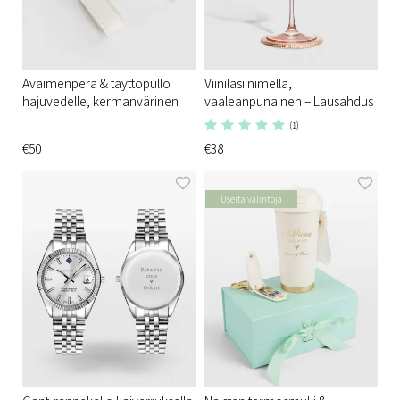
Avaimenperä & täyttöpullo
Viinilasi nimellä,
hajuvedelle, kermanvärinen
vaaleanpunainen – Lausahdus
(1)
€50
€38
Useita valintoja