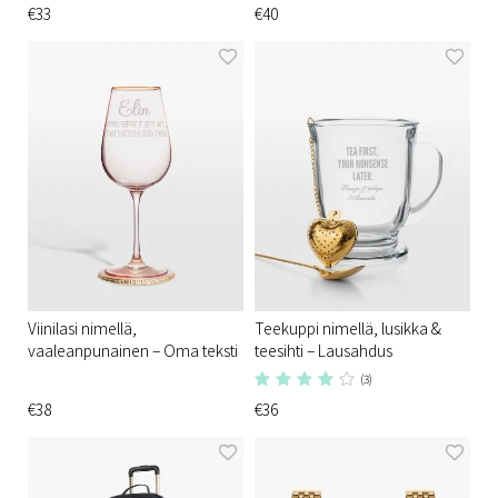
€33
€40
Viinilasi nimellä,
Teekuppi nimellä, lusikka &
vaaleanpunainen – Oma teksti
teesihti – Lausahdus
(3)
€38
€36