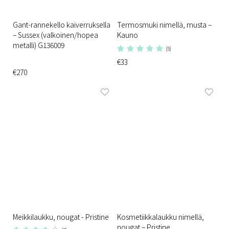
Gant-rannekello kaiverruksella
Termosmuki nimellä, musta –
– Sussex (valkoinen/hopea
Kauno
metalli) G136009
(5)
€33
€270
Meikkilaukku, nougat - Pristine
Kosmetiikkalaukku nimellä,
nougat – Pristine