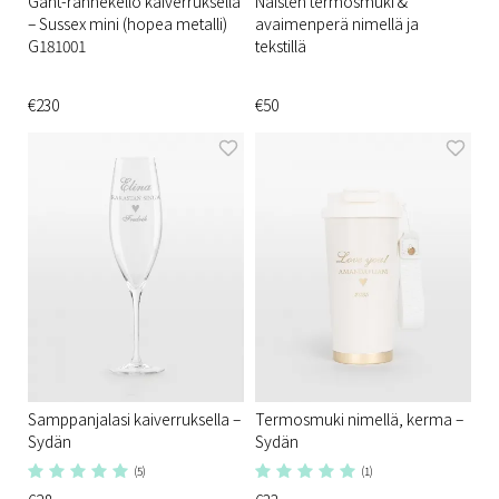
Gant-rannekello kaiverruksella
Naisten termosmuki &
– Sussex mini (hopea metalli)
avaimenperä nimellä ja
G181001
tekstillä
€230
€50
Samppanjalasi kaiverruksella –
Termosmuki nimellä, kerma –
Sydän
Sydän
(5)
(1)