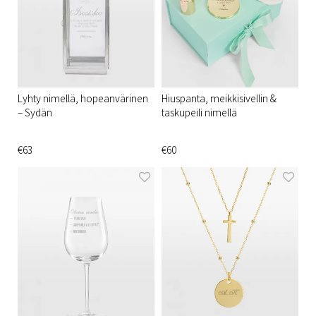
Lyhty nimellä, hopeanvärinen
Hiuspanta, meikkisivellin &
– Sydän
taskupeili nimellä
€63
€60