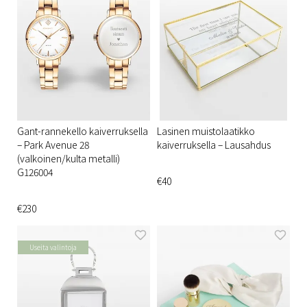
Gant-rannekello kaiverruksella
Lasinen muistolaatikko
– Park Avenue 28
kaiverruksella – Lausahdus
(valkoinen/kulta metalli)
G126004
€40
€230
Useita valintoja