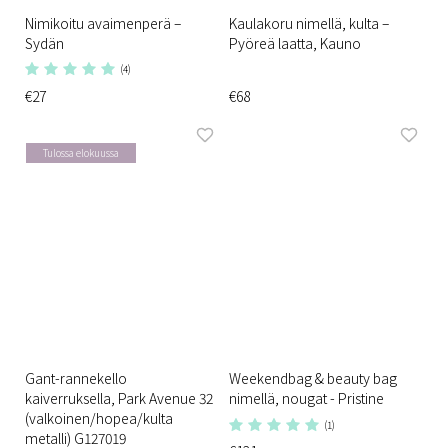
Nimikoitu avaimenperä –
Kaulakoru nimellä, kulta –
Sydän
Pyöreä laatta, Kauno
(4)
€27
€68
Tulossa elokuussa
Gant-rannekello
Weekendbag & beauty bag
kaiverruksella, Park Avenue 32
nimellä, nougat - Pristine
(valkoinen/hopea/kulta
(1)
metalli) G127019