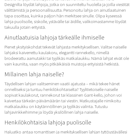
Designilta löydät lahjoja, jotka on suunniteltu huolella ja joilla viestität
välittämistä ja persoonallisuutta. Personoitu lahja on ainutlaatuinen
tapa osoittaa, kuinka paljon hän merkitsee sinulle. Olipa kyseessä
lahja puolisolle, siskolle, ystävälle tai äidille, valikoimastamme löydät
takuulla jotain erityistä.
Ainutlaatuisia lahjoja tärkeälle ihmiselle
Pienet yksityiskohdat tekevät lahjasta merkityksellisen. Valitse naiselle
lahjaksi
kaiverrettu kaulakoru
,
elegantti rannekello
,
nimellä
brodeerattu aamutakki
tai
tyylikäs matkalaukku
. Nämä lahjat eivät ole
vain kauniita, vaan myös pitkäikäisiä muistoja erityisistä hetkistä.
Millainen lahja naiselle?
Täydellisen lahjan valitseminen vaatii ajatusta – mikä tekee hänet
onnelliseksi ja tuntuu henkilökohtaiselta? Tyylitietoiselle naiselle
sopivat kaulakorut, rannekorut tai klassinen Gant-kello, johon voi
kaivertaa tärkeän päivämäärän tai viestin. Matkustajalle nimikoitu
matkalaukku on käytännöllinen ja tyylikäs valinta. Tutustu
lahjavinkkeihimme ja löydä yksilöllinen lahja naiselle.
Henkilökohtaisia lahjoja puolisolle
Haluatko antaa romanttisen ja merkityksellisen lahjan tyttöystävällesi