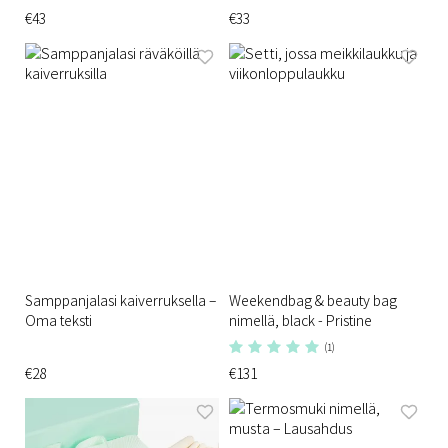
€43
€33
Samppanjalasi kaiverruksella –
Weekendbag & beauty bag
Oma teksti
nimellä, black - Pristine
(1)
€28
€131