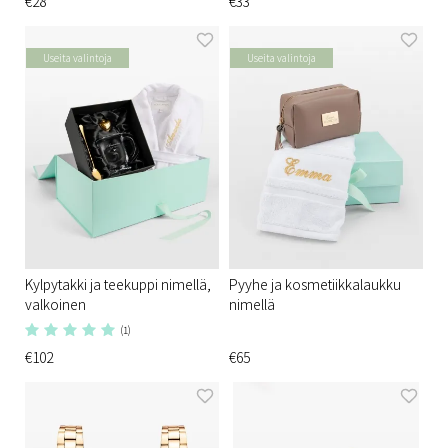
€28
€33
Useita valintoja
Useita valintoja
Kylpytakki ja teekuppi nimellä,
Pyyhe ja kosmetiikkalaukku
valkoinen
nimellä
(1)
€102
€65