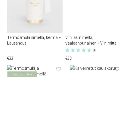
Termosmuki nimellä, kerma –
Viinilasi nimellä,
Lausahdus
vaaleanpunainen – Viinimitta
(4)
€33
€38
Useita valintoja