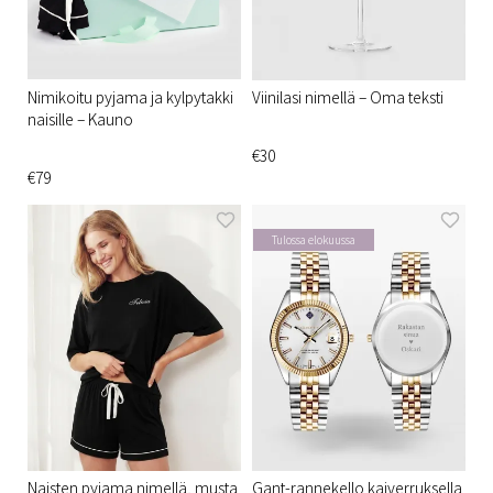
Nimikoitu pyjama ja kylpytakki
Viinilasi nimellä – Oma teksti
naisille – Kauno
€30
€79
Tulossa elokuussa
Naisten pyjama nimellä, musta
Gant-rannekello kaiverruksella