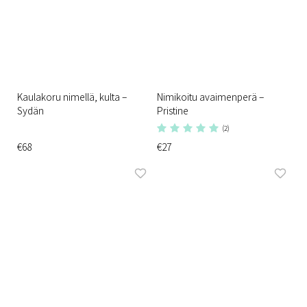
Kaulakoru nimellä, kulta –
Nimikoitu avaimenperä –
Sydän
Pristine
(2)
€68
€27