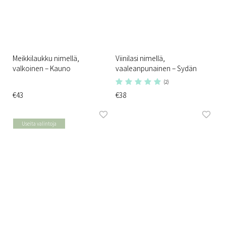
Meikkilaukku nimellä,
Viinilasi nimellä,
valkoinen – Kauno
vaaleanpunainen – Sydän
(2)
€43
€38
Useita valintoja