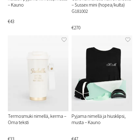
– Kauno
– Sussex mini (hopea/kulta)
G181002
€43
€270
Termosmuki nimellä, kerma –
Pyjama nimellä ja hiusklipsi,
Oma teksti
musta – Kauno
€33
€47