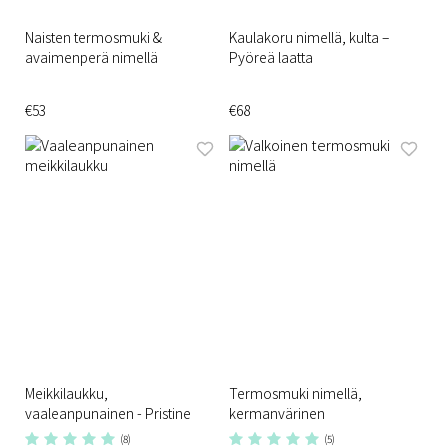
Naisten termosmuki &
Kaulakoru nimellä, kulta –
avaimenperä nimellä
Pyöreä laatta
€53
€68
Meikkilaukku,
Termosmuki nimellä,
vaaleanpunainen - Pristine
kermanvärinen
(8)
(5)