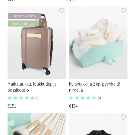
Tulossa elokuussa
Useita valintoja
Matkalaukku, laukkutägi ja
Kylpytakki ja 2 kpl pyyhkeitä
passikotelo
nimellä
(1)
(1)
€151
€134