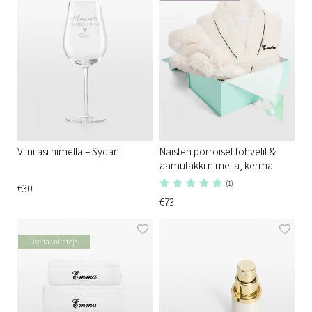
Viinilasi nimellä – Sydän
Naisten pörröiset tohvelit &
aamutakki nimellä, kerma
(1)
€30
€73
Useita valintoja