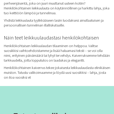
perheenjäsentä, joka on juuri muuttanut uuteen kotiin?
Henkilökohtainen leikkuulauta on käytännöllinen ja harkittu lahja, joka
tuo keittiöön lämpöä ja tunnelmaa.
Yhdistä leikkuulauta tyylikkääseen lasiin luodaksesi ainutlaatuisen ja
persoonallisen tunnelman illalliskutsuille.
Näin teet leikkuulaudastasi henkilökohtaisen
Henkilökohtaisen leikkuulaudan tilaaminen on helppoa. Valitse
suosikkisi vaihtoehdoistamme ja lisää haluamasi teksti – se voi olla
nimi, erityinen päivämäärä tai lyhyt tervehdys. Kaiverruksemme tehdään
tarkkuudella, jotta lopputulos on laadukas ja elegantti.
Henkilökohtainen kaiverrus tekee jokaisesta leikkuulaudasta elinikäisen
muiston. Tutustu valikoimaamme ja löydä uusi suosikkisi – lahja, josta
on iloa vuosiksi et