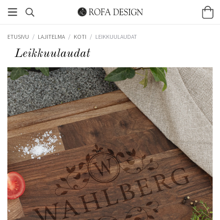
ETUSIVU
/
LAJITELMA
/
KOTI
/
LEIKKUULAUDAT
Leikkuulaudat