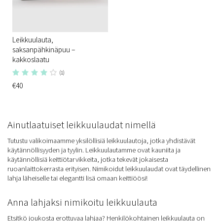
Leikkuulauta,
saksanpähkinäpuu –
kakkoslaatu
(1)
€40
Ainutlaatuiset leikkuulaudat nimellä
Tutustu valikoimaamme yksilöllisiä leikkuulautoja, jotka yhdistävät
käytännöllisyyden ja tyylin. Leikkuulautamme ovat kauniita ja
käytännöllisiä keittiötarvikkeita, jotka tekevät jokaisesta
ruoanlaittokerrasta erityisen. Nimikoidut leikkuulaudat ovat täydellinen
lahja läheiselle tai elegantti lisä omaan keittiöösi!
Anna lahjaksi nimikoitu leikkuulauta
Etsitkö joukosta erottuvaa lahjaa? Henkilökohtainen leikkuulauta on