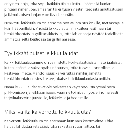
erityinen lahja, joka sopii kaikkiin tilaisuuksiin. Lisäämällä laudan
pintaan nimen, päivämäärän tai erityisen viestin, teet siitä ainutlaatuisen
ja ikimuistoisen lahjan vuosiksi eteenpäin.
Nimikoitu leikkuulauta on erinomainen valinta niin kokille, metsästäjälle
kuin hääparillekin. Yhdistä leikkuulauta nimikoituun esiliinaan tai
henkilökohtaisiin grillitarvikkeisiin, jotta lahjansaaja näyttää todelliselta
ammattilaiselta keittiössä tai grillin ääressä.
Tyylikkäät puiset leikkuulaudat
Kaikki leikkuulautamme on valmistettu korkealaatuisista materiaaleista,
kuten lepästä ja saksanpähkinäpuusta, jotka tuovat luonnollista ja
kestävää ilmettä. Mahdollisuus kaiverruttaa nimikirjaimet tai
henkilökohtainen viesti tekee jokaisesta leikkuulaudasta uniikin.
Nämä leikkuulaudat eivät ole pelkästään käytännöllisiä työvälineitä
pilkkomiseen ja leikkaamiseen, vaan ne toimivat myös erinomaisesti
tarjoilualustoina juustoille, leikkeleille ja hedelmille.
Miksi valita kaiverrettu leikkuulauta?
Kaiverrettu leikkuulauta on enemmän kuin vain keittiöväline. Ehkä
haluat ilahduttaa ystävääsi, joka rakastaa ruoanlaittoa, tai