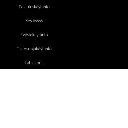
Palautuskäytäntö
Kestävyys
Evästekäytäntö
Tietosuojakäytäntö
Lahjakortit
Alennuskoodi
#RofaDesign
#yesrofadesign
Kilpailu