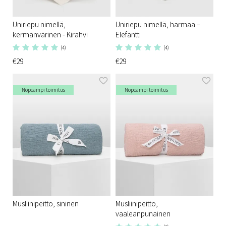
Uniriepu nimellä,
Uniriepu nimellä, harmaa –
kermanvärinen - Kirahvi
Elefantti
(4)
(4)
€29
€29
Nopeampi toimitus
Nopeampi toimitus
Musliinipeitto, sininen
Musliinipeitto,
vaaleanpunainen