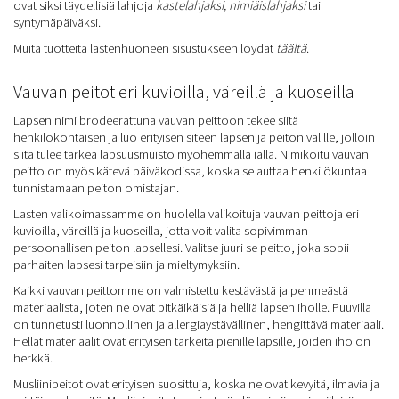
ovat siksi täydellisiä lahjoja
kastelahjaksi,
nimiäislahjaksi
tai
syntymäpäiväksi.
Muita tuotteita lastenhuoneen sisustukseen löydät
täältä
.
Vauvan peitot eri kuvioilla, väreillä ja kuoseilla
Lapsen nimi brodeerattuna vauvan peittoon tekee siitä
henkilökohtaisen ja luo erityisen siteen lapsen ja peiton välille, jolloin
siitä tulee tärkeä lapsuusmuisto myöhemmällä iällä. Nimikoitu vauvan
peitto on myös kätevä päiväkodissa, koska se auttaa henkilökuntaa
tunnistamaan peiton omistajan.
Lasten valikoimassamme on huolella valikoituja vauvan peittoja eri
kuvioilla, väreillä ja kuoseilla, jotta voit valita sopivimman
persoonallisen peiton lapsellesi. Valitse juuri se peitto, joka sopii
parhaiten lapsesi tarpeisiin ja mieltymyksiin.
Kaikki vauvan peittomme on valmistettu kestävästä ja pehmeästä
materiaalista, joten ne ovat pitkäikäisiä ja helliä lapsen iholle. Puuvilla
on tunnetusti luonnollinen ja allergiaystävällinen, hengittävä materiaali.
Hellät materiaalit ovat erityisen tärkeitä pienille lapsille, joiden iho on
herkkä.
Musliinipeitot ovat erityisen suosittuja, koska ne ovat kevyitä, ilmavia ja