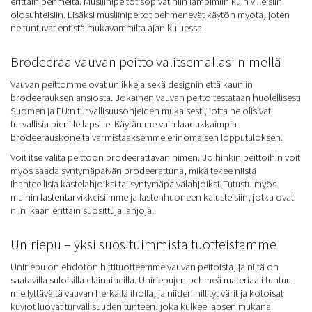
erittäin pehmeitä. Musliinipeitot sopivat niin lämpimiin kuin viileisiin
olosuhteisiin. Lisäksi musliinipeitot pehmenevät käytön myötä, joten
ne tuntuvat entistä mukavammilta ajan kuluessa.
Brodeeraa vauvan peitto valitsemallasi nimellä
Vauvan peittomme ovat uniikkeja sekä designin että kauniin
brodeerauksen ansiosta. Jokainen vauvan peitto testataan huolellisesti
Suomen ja EU:n turvallisuusohjeiden mukaisesti, jotta ne olisivat
turvallisia pienille lapsille. Käytämme vain laadukkaimpia
brodeerauskoneita varmistaaksemme erinomaisen lopputuloksen.
Voit itse valita peittoon brodeerattavan nimen. Joihinkin peittoihin voit
myös saada syntymäpäivän brodeerattuna, mikä tekee niistä
ihanteellisia kastelahjoiksi tai syntymäpäivälahjoiksi. Tutustu myös
muihin lastentarvikkeisiimme ja lastenhuoneen kalusteisiin, jotka ovat
niin ikään erittäin suosittuja lahjoja.
Uniriepu – yksi suosituimmista tuotteistamme
Uniriepu on ehdoton hittituotteemme vauvan peitoista, ja niitä on
saatavilla suloisilla eläinaiheilla. Uniriepujen pehmeä materiaali tuntuu
miellyttävältä vauvan herkällä iholla, ja niiden hillityt värit ja kotoisat
kuviot luovat turvallisuuden tunteen, joka kulkee lapsen mukana