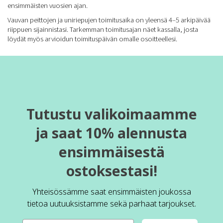
ensimmäisten vuosien ajan.
Vauvan peittojen ja uniriepujen toimitusaika on yleensä 4–5 arkipäivää
riippuen sijainnistasi. Tarkemman toimitusajan näet kassalla, josta
löydät myös arvioidun toimituspäivän omalle osoitteellesi.
Tutustu valikoimaamme
ja saat 10% alennusta
ensimmäisestä
ostoksestasi!
Yhteisössämme saat ensimmäisten joukossa
tietoa uutuuksistamme sekä parhaat tarjoukset.