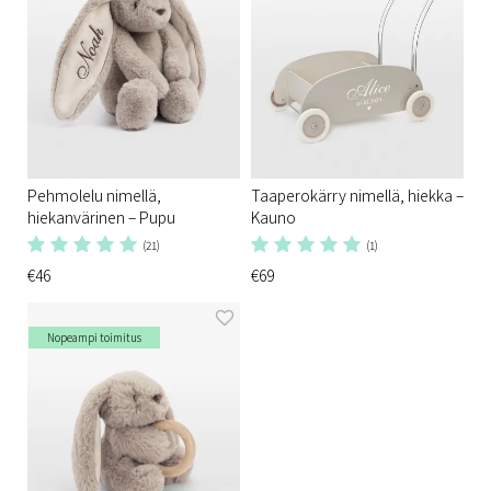
Pehmolelu nimellä,
Taaperokärry nimellä, hiekka –
hiekanvärinen – Pupu
Kauno
(21)
(1)
€46
€69
Nopeampi toimitus