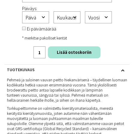
Päiväys:
Ei päivämäärää
* merkitse pakolliset kentät
Lisää ostoskoriin
TUOTEKUVAUS
Pehmeä ja suloinen vauvan peitto hiekanvärisenä – täydellinen luomaan
kodikkaita hetkiä vauvan ensimmäisinä vuosina. Tämä yksilöllisesti
brodeerattu peitto antaa lapselle kodikkaan ja lämpimän
tunteen vaunuissa, sängyssä tai sylissä. Pehmeä materiaali on
hellävarainen herkälle iholle, ja siihen on ihana käpertyä.
Torkkupeittomme on valmistettu kierrätysmateriaalista, merestä
kerätystä kierrätysmuovista, joten autamme näin vähentämään
muovijätettä ja luomaan puhtaamman maailman tuleville
sukupolville. Olemme ylpeitä siitä, että valmistamamme vauvan peitot
ovat GRS-sertifioituja (Global Recycled Standard) – kansainvälinen
standardi varmistaa, että niiden tuotanto täyttää korkeat