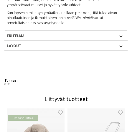
ympäristövaatimukset ja hyvät työolosuhteet.
Kun lapsen nimi ja syntymäaika kirjaillaan peittoon, siitä tulee aivan
ainutlaatuinen ja ikimuistoinen lahja
ristiäisiin
,
nimiäisiin
tai
tervetuliaislahjaksi vastasyntyneelle
.
ERITELMÄ
LAYOUT
Tunnus:
0338-1
Liittyvät tuotteet
Useita valintoja