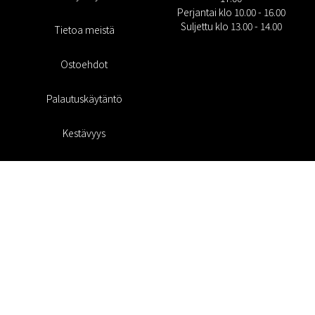
Perjantai klo 10.00 - 16.00
Suljettu klo 13.00 - 14.00
Tietoa meistä
Ostoehdot
Palautuskäytäntö
Kestävyys
Evästekäytäntö
Tietosuojakäytäntö
Lahjakortit
Alennuskoodi
#RofaDesign