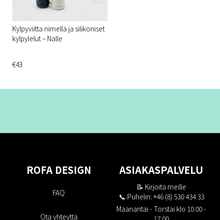
Kylpyviitta nimellä ja silikoniset
kylpylelut – Nalle
€43
ROFA DESIGN
ASIAKASPALVELU
📝
Kirjoita meille
FAQ
📞 Puhelin: +46 (8) 530 434 33
Maanantai - Torstai klo 10.00 -
Ota yhteyttä
17.00