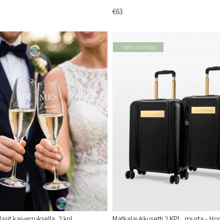
€63
Useita valintoja
it kaiverruksella, 2 kpl,
Matkalaukkusetti 2 KPL, musta - 