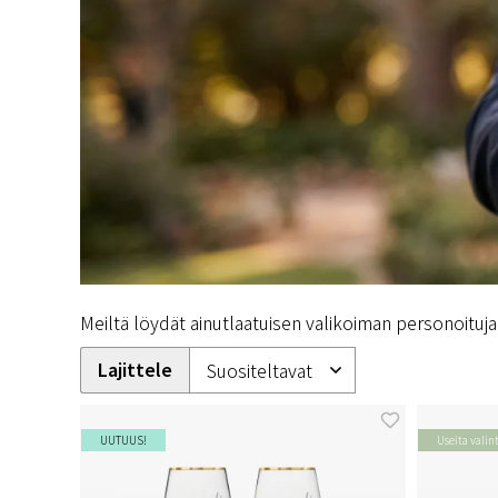
Meiltä löydät ainutlaatuisen valikoiman personoituja 
Lajittele
UUTUUS!
Useita valin