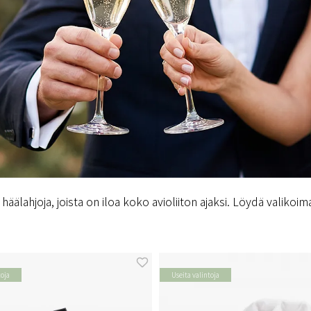
häälahjoja, joista on iloa koko avioliiton ajaksi. Löydä valiko
toja
Useita valintoja