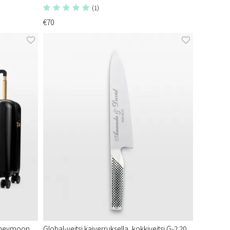
(1)
€70
Honeymoon
Global-veitsi kaiverruksella, kokkiveitsi G-2 20