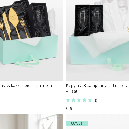
sit & kakkulapiosetti nimellä –
Kylpytakit & samppanjalasit nimellä
– Häät
(1)
€191
UUTUUS!