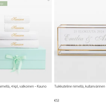
toja
nimellä, 4 kpl, valkoinen – Kauno
Tuikkuteline nimellä, kullanvärinen 
€53