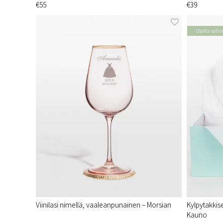
€55
€39
Useita valin
Viinilasi nimellä, vaaleanpunainen – Morsian
Kylpytakkise
Kauno