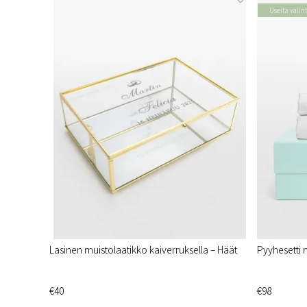
Useita valin
Lasinen muistolaatikko kaiverruksella – Häät
Pyyhesetti 
€40
€98