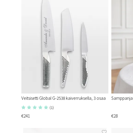
Veitsisetti Global G-2538 kaiverruksella, 3 osaa
Samppanjala
(1)
€241
€28