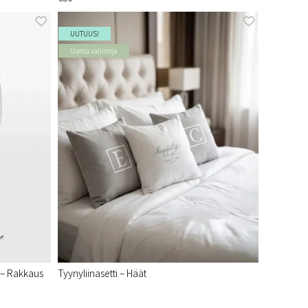
UUTUUS!
Useita valintoja
l – Rakkaus
Tyynyliinasetti – Häät