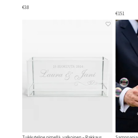
€38
€151
Tuikkuteline nimellä, valkoinen – Rakkaus
Samppanjalas