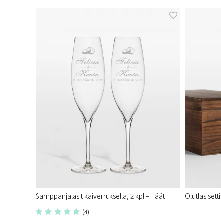
Samppanjalasit kaiverruksella, 2 kpl – Häät
Olutlasisett
(4)