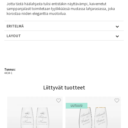
Jotta tästä häälahjasta tulisi entistäkin näyttävämpi, kaiverretut
samppanjalasit toimitetaan tyylikkäässä mustassa lahjarasiassa, joka
korostaa niiden eleganttia muotoilua.
ERITELMÄ
LAYOUT
Tunnus:
4434-1
Liittyvät tuotteet
UUTUUS!