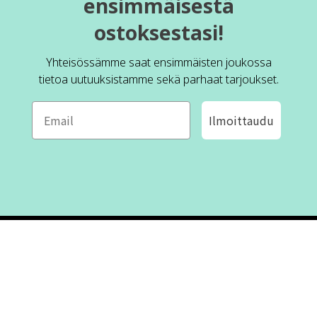
ensimmäisestä
ostoksestasi!
Yhteisössämme saat ensimmäisten joukossa
tietoa uutuuksistamme sekä parhaat tarjoukset.
Ilmoittaudu
ROFA DESIGN
ASIAKASPALVELU
📝
Kirjoita meille
FAQ
📞 Puhelin: +46 (8) 530 434 33