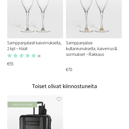
Samppanjalasit kaiverruksella,
Samppanjalasi
2 kpl – Häät
kultareunuksella, kaiverrus &
sormukset – Rakkaus
(4)
€55
€70
Toiset olivat kiinnostuneita
Useita valintoja