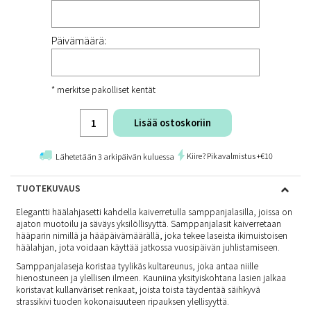
Päivämäärä:
* merkitse pakolliset kentät
Lisää ostoskoriin
Kiire? Pikavalmistus +€10
Lähetetään 3 arkipäivän kuluessa
TUOTEKUVAUS
Elegantti häälahjasetti kahdella kaiverretulla samppanjalasilla, joissa on
ajaton muotoilu ja säväys yksilöllisyyttä. Samppanjalasit kaiverretaan
hääparin nimillä ja hääpäivämäärällä, joka tekee laseista ikimuistoisen
häälahjan, jota voidaan käyttää jatkossa vuosipäivän juhlistamiseen.
Samppanjalaseja koristaa tyylikäs kultareunus, joka antaa niille
hienostuneen ja ylellisen ilmeen. Kauniina yksityiskohtana lasien jalkaa
koristavat kullanväriset renkaat, joista toista täydentää säihkyvä
strassikivi tuoden kokonaisuuteen ripauksen ylellisyyttä.