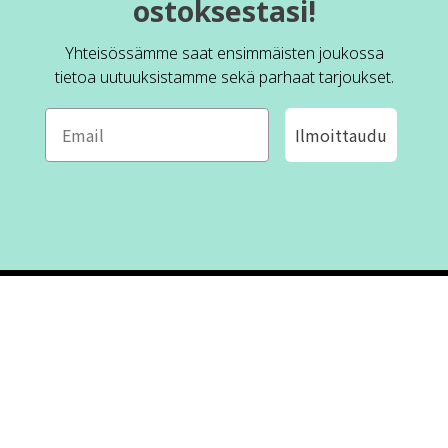
ostoksestasi!
Yhteisössämme saat ensimmäisten joukossa
tietoa uutuuksistamme sekä parhaat tarjoukset.
Ilmoittaudu
ROFA DESIGN
ASIAKASPALVELU
📝
Kirjoita meille
FAQ
📞 Puhelin: +46 (8) 530 434 33
Maanantai - Torstai klo 10.00 -
Ota yhteyttä
17.00