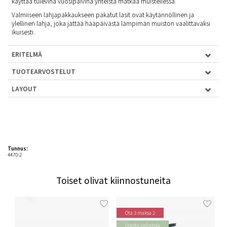
käyttää tulevina vuosipäivinä yhteistä matkaa muistellessa.
Valmiiseen lahjapakkaukseen pakatut lasit ovat käytännöllinen ja
ylellinen lahja, joka jättää hääpäivästä lämpimän muiston vaalittavaksi
ikuisesti.
ERITELMÄ
TUOTEARVOSTELUT
LAYOUT
Tunnus:
4470-2
Toiset olivat kiinnostuneita
Ota 3 maksa 2
Useita valintoja