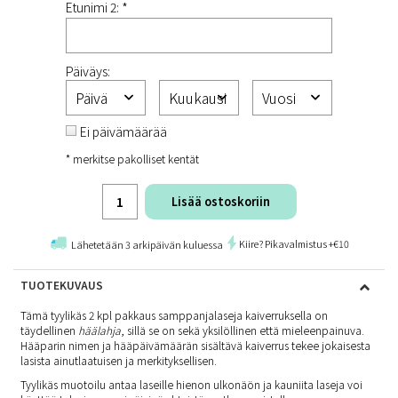
Etunimi 2: *
Päiväys:
Ei päivämäärää
* merkitse pakolliset kentät
Lisää ostoskoriin
Kiire? Pikavalmistus +€10
Lähetetään 3 arkipäivän kuluessa
TUOTEKUVAUS
Tämä tyylikäs 2 kpl pakkaus samppanjalaseja kaiverruksella on
täydellinen
häälahja
, sillä se on sekä yksilöllinen että mieleenpainuva.
Hääparin nimen ja hääpäivämäärän sisältävä kaiverrus tekee jokaisesta
lasista ainutlaatuisen ja merkityksellisen.
Tyylikäs muotoilu antaa laseille hienon ulkonäön ja kauniita laseja voi