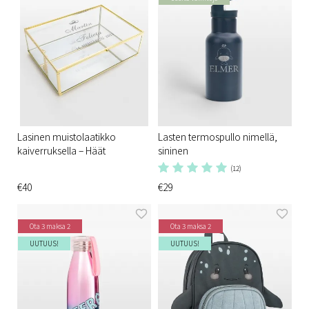
Lasinen muistolaatikko
Lasten termospullo nimellä,
kaiverruksella – Häät
sininen
(12)
€40
€29
Ota 3 maksa 2
Ota 3 maksa 2
UUTUUS!
UUTUUS!