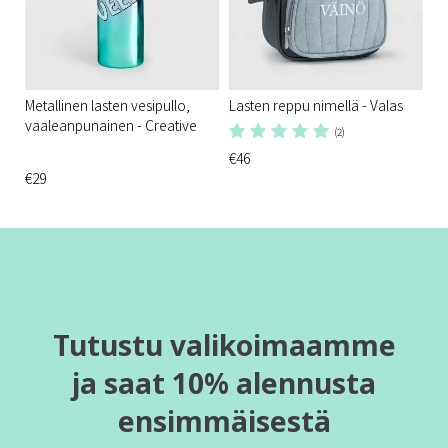
Metallinen lasten vesipullo,
Lasten reppu nimellä - Valas
vaaleanpunainen - Creative
(2)
€46
€29
Tutustu valikoimaamme
ja saat 10% alennusta
ensimmäisestä