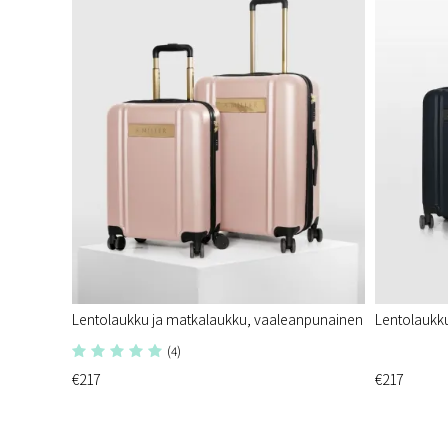
Lentolaukku ja matkalaukku, vaaleanpunainen
Lentolaukk
(4)
€217
€217