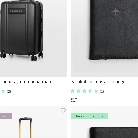
u nimellä, tummanharmaa
Passikotelo, musta – Lounge
(2)
(1)
€17
uussa
Nopeampi toimitus