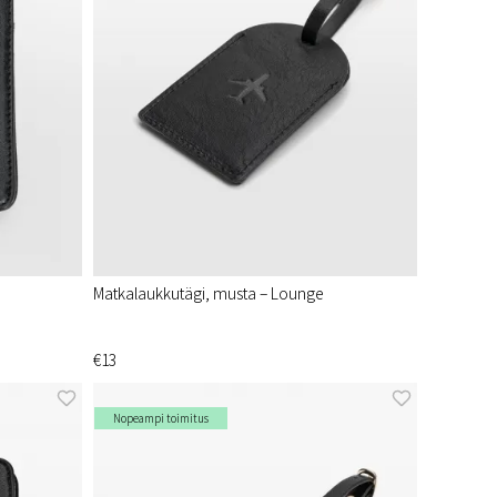
Matkalaukkutägi, musta – Lounge
€13
Nopeampi toimitus