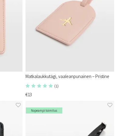
Matkalaukkutägi, vaaleanpunainen – Pristine
(1)
€13
Nopeampi toimitus