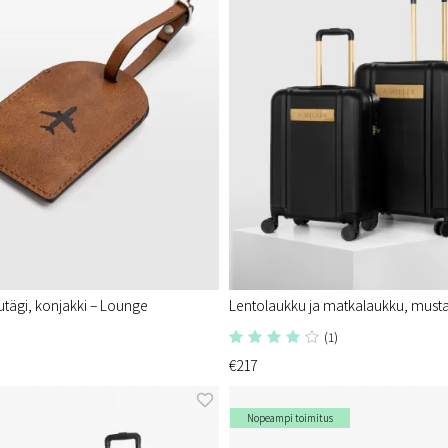
tägi, konjakki – Lounge
Lentolaukku ja matkalaukku, must
(1)
€217
Nopeampi toimitus