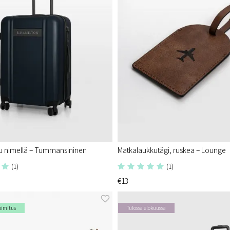
u nimellä – Tummansininen
Matkalaukkutägi, ruskea – Lounge
(1)
(1)
€13
oimitus
Tulossa elokuussa