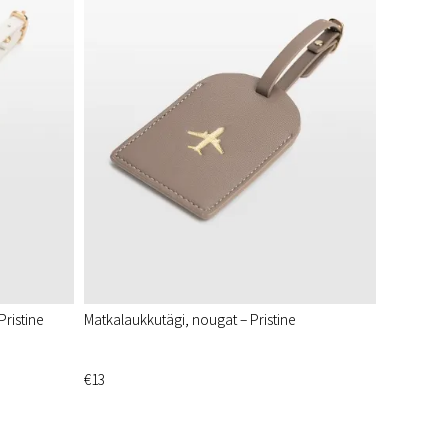
ristine
Matkalaukkutägi, nougat – Pristine
€13