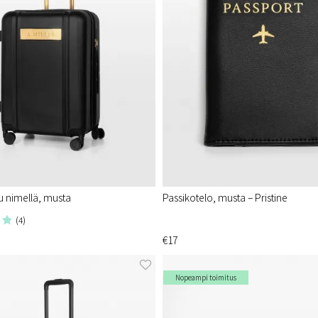
 nimellä, musta
Passikotelo, musta – Pristine
(4)
€17
Nopeampi toimitus