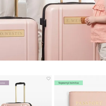
uussa
Nopeampi toimitus