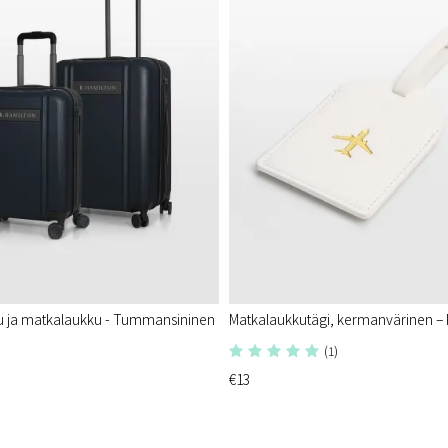
u ja matkalaukku - Tummansininen
Matkalaukkutägi, kermanvärinen – P
(1)
€13