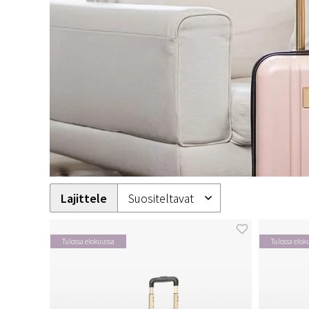
Lajittele
Tulossa elokuussa
Tulossa elok