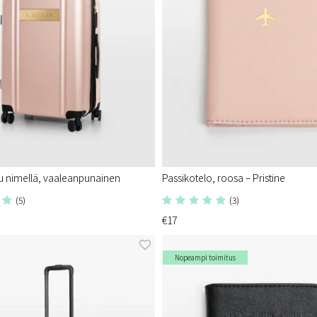
u nimellä, vaaleanpunainen
Passikotelo, roosa – Pristine
(5)
(3)
€17
Nopeampi toimitus