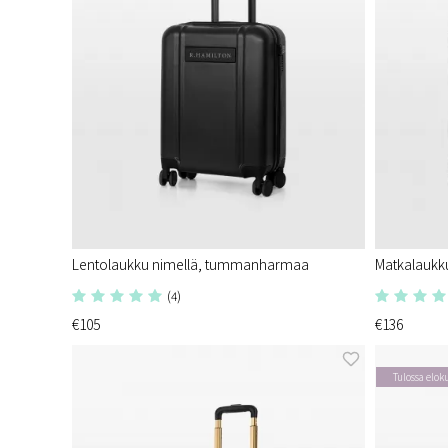
Lentolaukku nimellä, tummanharmaa
Matkalaukk
(4)
€105
€136
Tulossa elok