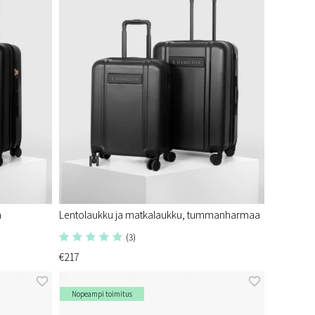
a
Lentolaukku ja matkalaukku, tummanharmaa
(3)
€217
Nopeampi toimitus