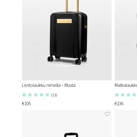
Lentolaukku nimellä – Musta
Matkalaukku
(13)
€105
€136