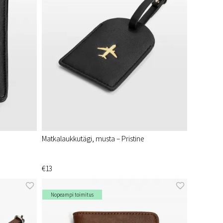
Matkalaukkutägi, musta – Pristine
€13
Nopeampi toimitus