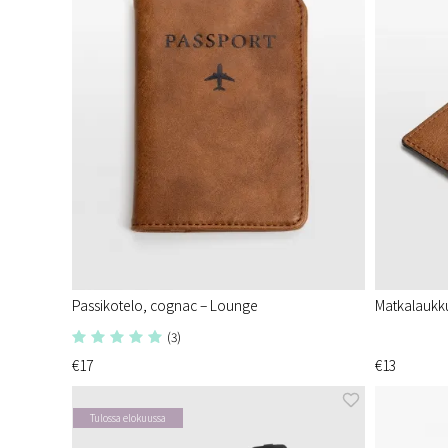
Passikotelo, cognac – Lounge
Matkalaukku
(3)
€17
€13
Tulossa elokuussa