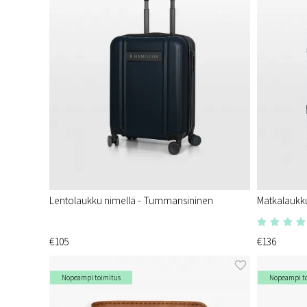
Lentolaukku nimellä - Tummansininen
Matkalaukk
€105
€136
Nopeampi toimitus
Nopeampi t