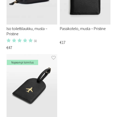
Iso toilettilaukku, musta –
Passikotelo, musta – Pristine
Pristine
(1)
€17
€47
Nopeampi toimitus