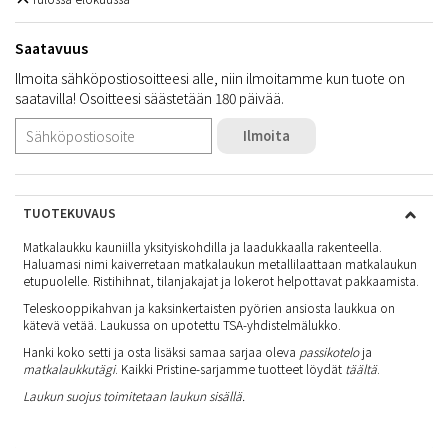
Saatavuus
Ilmoita sähköpostiosoitteesi alle, niin ilmoitamme kun tuote on
saatavilla! Osoitteesi säästetään 180 päivää.
Ilmoita
TUOTEKUVAUS
Matkalaukku kauniilla yksityiskohdilla ja laadukkaalla rakenteella.
Haluamasi nimi kaiverretaan matkalaukun metallilaattaan matkalaukun
etupuolelle. Ristihihnat, tilanjakajat ja lokerot helpottavat pakkaamista.
Teleskooppikahvan ja kaksinkertaisten pyörien ansiosta laukkua on
kätevä vetää. Laukussa on upotettu TSA-yhdistelmälukko.
Hanki koko setti ja osta lisäksi samaa sarjaa oleva
passikotelo
ja
matkalaukkutägi
. Kaikki Pristine-sarjamme tuotteet löydät
täältä
.
Laukun suojus toimitetaan laukun sisällä.