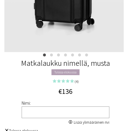
Matkalaukku nimellä, musta
Tulossa elokuussa
(4)
€136
Nimi:
Lisää ylimääräinen rivi
Tulossa elokuussa