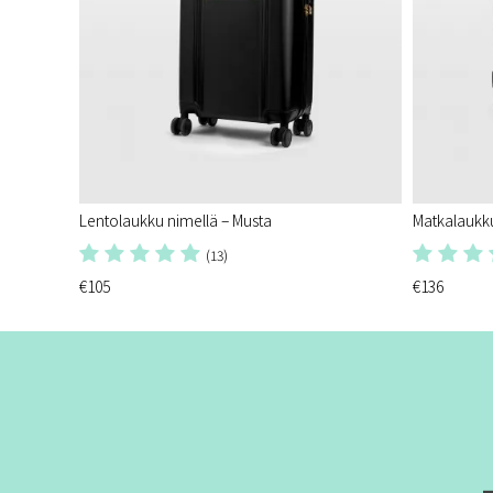
Lentolaukku nimellä – Musta
Matkalaukku
(13)
€105
€136