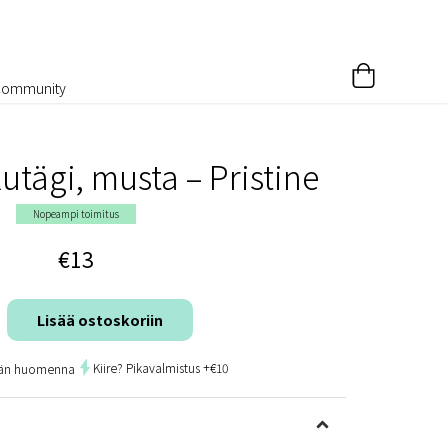
Community
tägi, musta – Pristine
Nopeampi toimitus
€13
Lisää ostoskoriin
Kiire? Pikavalmistus +€10
ään huomenna