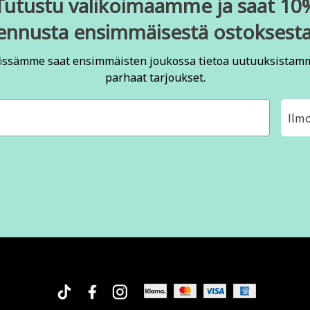
Tutustu valikoimaamme ja saat 10
ennusta ensimmäisestä ostoksesta
össämme saat ensimmäisten joukossa tietoa uutuuksistam
parhaat tarjoukset.
Ilm