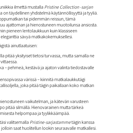
uniikkia ilmettä mustalla
Pristine Collection -sarjan
 on täydellinen yhdistelmä käytännöllisyyttä ja tyyliä.
nloppumatkan tai pidemmän reissun, tämä
uu ajattoman ja hienostuneen muotoilunsa ansiosta.
– niin pieneen lentolaukkuun kuin klassiseen
 eleganttia sävyä matkakokemuksellesi.
istä ainutlaatuisen:
a pitää yksityiset tietosi turvassa, mutta samalla ne
vittaessa.
 – pehmeä, kestävä ja ajaton valinta tiedostavalle
ensopivassa värissä – kiinnitä matkalaukkutägi
allisoljella, joka pitää tägin paikallaan koko matkan
a hienostuneen vaikutelman, ja kätevän varusteen
ppo pitää silmällä. Hienovarainen mutta tärkeä
amisesta helpompaa ja tyylikkäämpää.
äsi valitsemalla
Pristine-sarjastamme
tägin kanssa
, jolloin saat huolitellun lookin seuraavalle matkallesi.