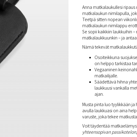
Anna matkalaukullesi ripaus 
matkalaukun nimilapulla, joka
Teetpä sitten nopean viiko
matkalaukun nimilappu erott
Se sopii kaikkiin laukkuihin 
matkalaukkuunkin – ja antaa
Nämä tekevät matkalaukkutäg
Osoiteikkuna suojuksell
on helppo tarkistaa tar
Vegaaninen keinonahka
matkailijalle.
Säädettävä hihna yhte
laukkuusi vankalla met
ajan.
Musta pinta luo tyylikkään j
avulla laukkuasi on aina hel
varuste, joka tekee matkust
Voit täydentää matkaelämyst
yhteensopivan passikotelon