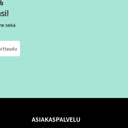
%
si!
me sekä
oittaudu
ASIAKASPALVELU