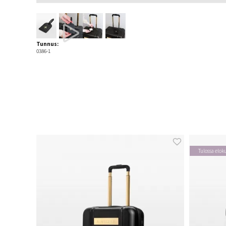
Tunnus:
0386-1
Tulossa elok