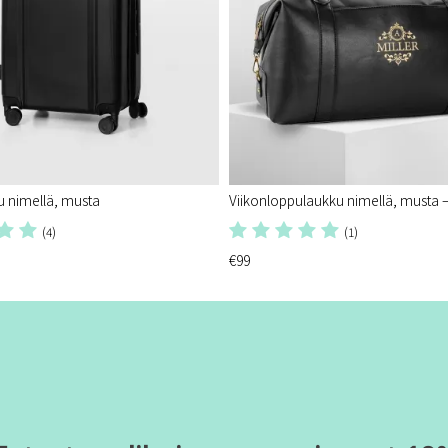
 nimellä, musta
Viikonloppulaukku nimellä, musta – 
(4)
(1)
€99