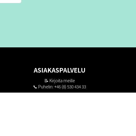
ASIAKASPALVELU
📝
Kirjoita meille
📞 Puhelin: +46 (8) 530 434 33
Maanantai - Torstai klo 10.00 - 17.00
Perjantai klo 10.00 - 16.00
Suljettu klo 13.00 - 14.00