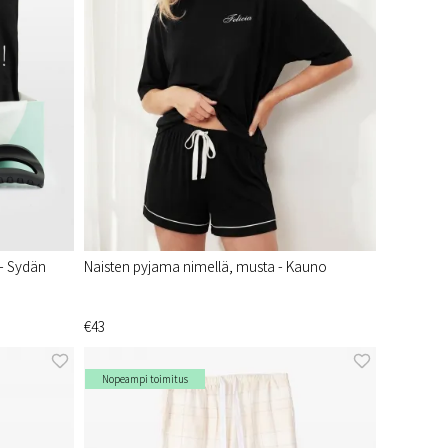
 - Sydän
Naisten pyjama nimellä, musta - Kauno
€43
Nopeampi toimitus