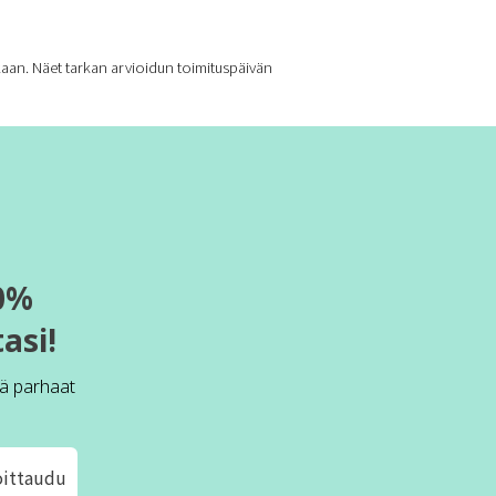
kaan. Näet tarkan arvioidun toimituspäivän
0%
asi!
ä parhaat
oittaudu