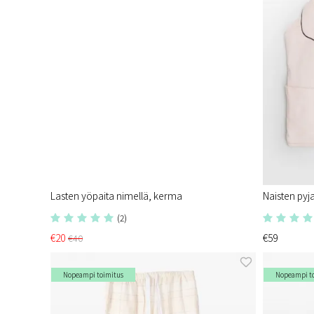
Lasten yöpaita nimellä, kerma
Naisten py
(2)
€20
€59
€40
Nopeampi toimitus
Nopeampi t