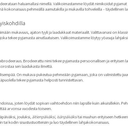
odeerataan haluamallasi nimellä. Valikoimastamme löydät nimikoidut pyjamat nii
kokonaisuus pehmeällä aamutakilla ja mukavilla tohveleilla – täydellinen lah
tyiskohdilla
än mukavuus, ajaton tyyli ja laadukkaat materiaalit. Valittavanasi on klassis
joka tekee pyjamasta ainutlaatuisen. Valikoimastamme löytyy yöasuja lahjaksi nai
brodeeraus. Brodeerattu nimi tekee pyjamasta persoonallisen ja erityisen lahj
korostaa sen laadukasta ilmettä.
llisempää. On mukava pukeutua pehmeään pyjamaan, joka on valmistettu juuri 
läpuolella tekee pyjamasta helposti tunnistettavan.
doissa, joten löydät sopivan vaihtoehdon niin lapsille kuin aikuisillekin. Pehm
yttää arvonsa vuodesta toiseen.
päiväksi, jouluksi,
äitienpäiväksi
,
isänpäiväksi
tai muuhun erityiseen hetkeen
tai kodin sisustustuotteisiin ja luo täydellinen lahjakokonaisuus.