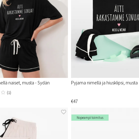
llä naiset, musta - Sydän
Pyjama nimellä ja hiusklipsi, musta
(1)
€47
Nopeampi toimitus