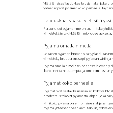
Yllätä läheisesi laadukkaalla pyjamalla, joka br
yhteensopivat pyjamat koko perheelle. Täydennä 
Laadukkaat yöasut ylellisillä yksi
Personoidut pyjamamme on suunniteltu yhdistämä
viimeistellään tyylikkäällä nimibrodeerauksella, 
Pyjama omalla nimellä
Jokaisen pyjaman hintaan sisältyy laadukas nimi
viimeistelty brodeeraus sopii pyjaman väriin ja 
Pyjama omalla nimellä tekee arjesta hieman yle
iltarutiineista hauskempia, ja oma nimi taskun y
Pyjamat koko perheelle
Pyjamat ovat saatavilla useissa eri kokovaihtoeh
brodeeraus tekevät pyjamasta lahjan, joka säil
Nimikoitu pyjama on erinomainen lahja syntymä
pyjama yhteensopivaan aamutakkiin, tohveleihin 