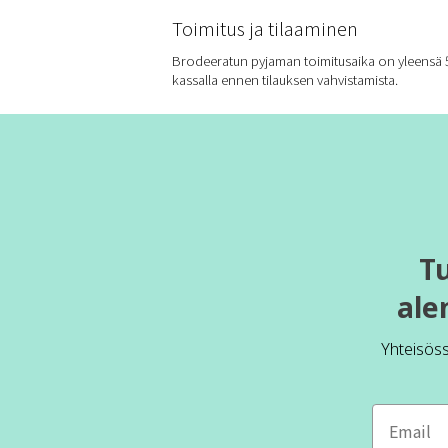
Toimitus ja tilaaminen
Brodeeratun pyjaman toimitusaika on yleensä 5–
kassalla ennen tilauksen vahvistamista.
T
ale
Yhteisös