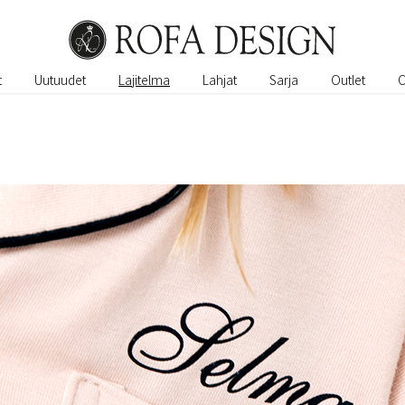
t
Uutuudet
Lajitelma
Lahjat
Sarja
Outlet