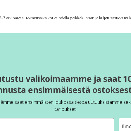
7 arkipäivää. Toimitusaika voi vaihdella paikkakunnan ja kuljetusyhtiön mu
utustu valikoimaamme ja saat 1
nnusta ensimmäisestä ostoksest
sämme saat ensimmäisten joukossa tietoa uutuuksistamme sek
tarjoukset.
Ilm