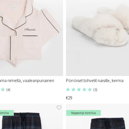
jama nimellä, vaaleanpunainen
Pörröiset tohvelit naisille, kerma
(4)
(3)
€29
oimitus
Nopeampi toimitus