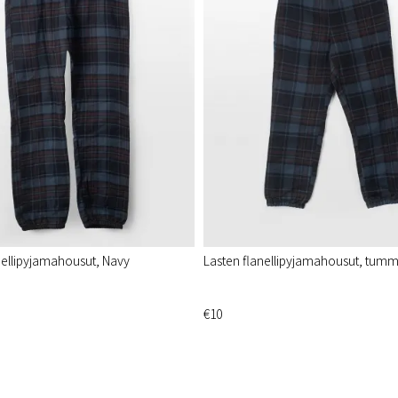
nellipyjamahousut, Navy
Lasten flanellipyjamahousut, tum
€10