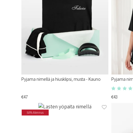
Pyjama nimellä ja hiusklipsi, musta - Kauno
Pyjama nime
€47
€43
50% Alennus