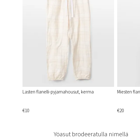
Lasten flanelli-pyjamahousut, kerma
Miesten fla
€10
€20
Yöasut brodeeratulla nimellä