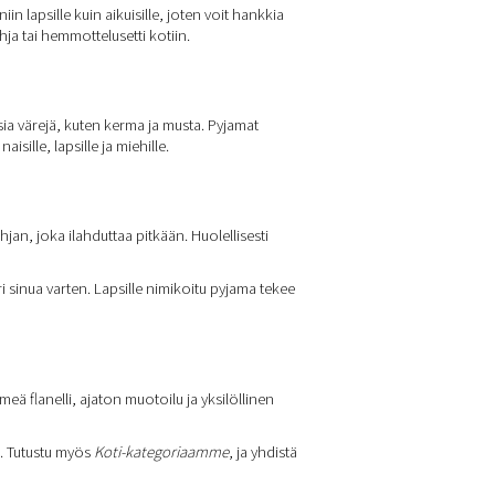
n lapsille kuin aikuisille, joten voit hankkia
ja tai hemmottelusetti kotiin.
ia värejä, kuten kerma ja musta. Pyjamat
sille, lapsille ja miehille.
an, joka ilahduttaa pitkään. Huolellisesti
sinua varten. Lapsille nimikoitu pyjama tekee
eä flanelli, ajaton muotoilu ja yksilöllinen
. Tutustu myös
Koti-kategoriaamme
, ja yhdistä