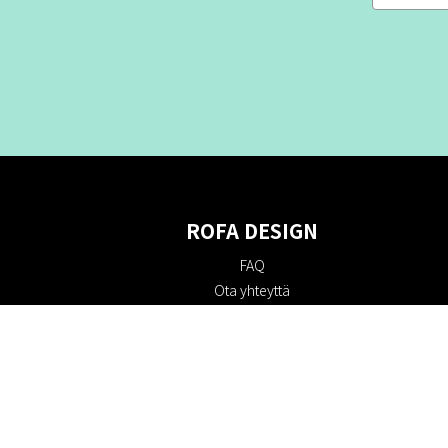
ROFA DESIGN
FAQ
Ota yhteyttä
Tietoa meistä
Ostoehdot
Palautuskäytäntö
Kestävyys
Evästekäytäntö
Tietosuojakäytäntö