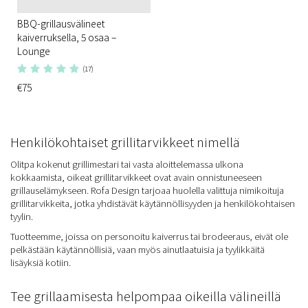
BBQ-grillausvälineet
kaiverruksella, 5 osaa –
Lounge
(17)
€75
Henkilökohtaiset grillitarvikkeet nimellä
Olitpa kokenut grillimestari tai vasta aloittelemassa ulkona
kokkaamista, oikeat grillitarvikkeet ovat avain onnistuneeseen
grillauselämykseen. Rofa Design tarjoaa huolella valittuja nimikoituja
grillitarvikkeita, jotka yhdistävät käytännöllisyyden ja henkilökohtaisen
tyylin.
Tuotteemme, joissa on personoitu kaiverrus tai brodeeraus, eivät ole
pelkästään käytännöllisiä, vaan myös ainutlaatuisia ja tyylikkäitä
lisäyksiä kotiin.
Tee grillaamisesta helpompaa oikeilla välineillä