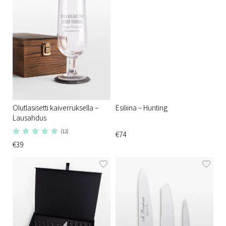
Olutlasisetti kaiverruksella –
Esiliina – Hunting
Lausahdus
(12)
€74
€39