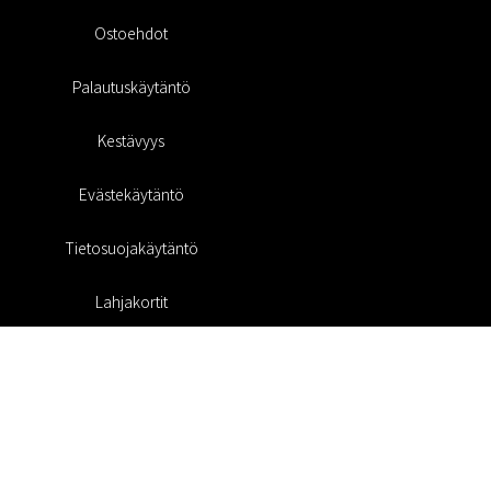
Ostoehdot
Palautuskäytäntö
Kestävyys
Evästekäytäntö
Tietosuojakäytäntö
Lahjakortit
Alennuskoodi
#RofaDesign
#yesrofadesign