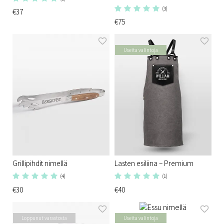
(3)
€37
€75
Useita valintoja
Grillipihdit nimellä
Lasten esiliina – Premium
(4)
(1)
€30
€40
Loppunut varastosta
Useita valintoja