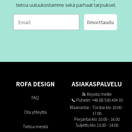
tietoa uutuuksistamme sekä parhaat tarjoukset.
Ilmoittaudu
ROFA DESIGN
ASIAKASPALVELU
📝
Kirjoita meille
FAQ
📞 Puhelin: +46 (8) 530 434 33
Maanantai - Torstai klo 10.00 -
Ota yhteyttä
17.00
Perjantai klo 10.00 - 16.00
Suljettu klo 13.00 - 14.00
Tietoa meistä