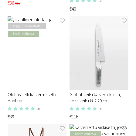
(1)
€38
€63
€40
Loppunut varastosta
Useita valintoja
Olutlasisetti kaiverruksella –
Global-veitsi kaiverruksella,
Hunting
kokkiveitsi G-2 20 cm
(3)
(4)
€39
€116
Useita valintoja