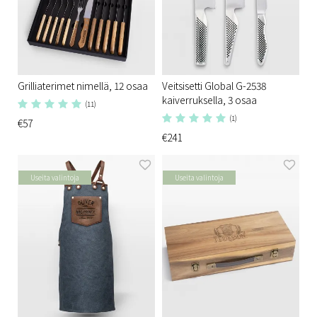
Grilliaterimet nimellä, 12 osaa
Veitsisetti Global G-2538
kaiverruksella, 3 osaa
(11)
(1)
€57
€241
Useita valintoja
Useita valintoja