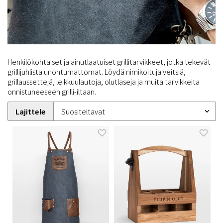
Henkilökohtaiset ja ainutlaatuiset grillitarvikkeet, jotka tekevät
grillijuhlista unohtumattomat. Löydä nimikoituja veitsiä,
grillaussettejä, leikkuulautoja, olutlaseja ja muita tarvikkeita
onnistuneeseen grilli-iltaan.
Lajittele