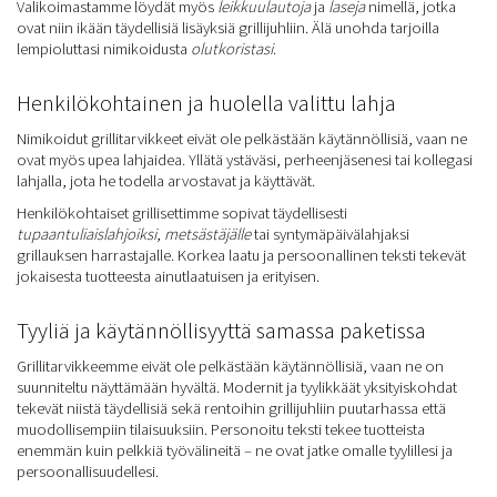
Valikoimastamme löydät myös
leikkuulautoja
ja
laseja
nimellä, jotka
ovat niin ikään täydellisiä lisäyksiä grillijuhliin. Älä unohda tarjoilla
lempioluttasi nimikoidusta
olutkoristasi
.
Henkilökohtainen ja huolella valittu lahja
Nimikoidut grillitarvikkeet eivät ole pelkästään käytännöllisiä, vaan ne
ovat myös upea lahjaidea. Yllätä ystäväsi, perheenjäsenesi tai kollegasi
lahjalla, jota he todella arvostavat ja käyttävät.
Henkilökohtaiset grillisettimme sopivat täydellisesti
tupaantuliaislahjoiksi
,
metsästäjälle
tai syntymäpäivälahjaksi
grillauksen harrastajalle. Korkea laatu ja persoonallinen teksti tekevät
jokaisesta tuotteesta ainutlaatuisen ja erityisen.
Tyyliä ja käytännöllisyyttä samassa paketissa
Grillitarvikkeemme eivät ole pelkästään käytännöllisiä, vaan ne on
suunniteltu näyttämään hyvältä. Modernit ja tyylikkäät yksityiskohdat
tekevät niistä täydellisiä sekä rentoihin grillijuhliin puutarhassa että
muodollisempiin tilaisuuksiin. Personoitu teksti tekee tuotteista
enemmän kuin pelkkiä työvälineitä – ne ovat jatke omalle tyylillesi ja
persoonallisuudellesi.