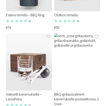
Esiliina nimellä – BBQ King
Olutkori nimellä
(4)
(4)
€74
€50
Viskisetti kaiverruksella –
BBQ-grillausvälineet
Lausahdus
kaiverruksella puulaatikossa, 5
osaa
(1)