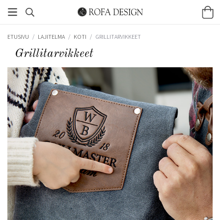
ETUSIVU
/
LAJITELMA
/
KOTI
/
GRILLITARVIKKEET
Grillitarvikkeet