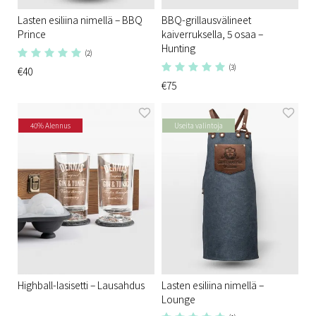
Lasten esiliina nimellä – BBQ
BBQ-grillausvälineet
Prince
kaiverruksella, 5 osaa –
Hunting
(2)
(3)
€40
€75
40% Alennus
Useita valintoja
Highball-lasisetti – Lausahdus
Lasten esiliina nimellä –
Lounge