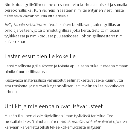
Nimikoidut grillivälineemme on suunniteltu korkealaatuisiksi ja samalla
persoonallisiksi. Kun välineisiin lisätään nimi tai erityinen viesti, niistä
tulee sekä käytännöllisiä että erityisiä.
BBQ-tarvikesetistämme
löydät kaiken tarvittavan, kuten grillilastan,
pihdit ja veitsen, jotta onnistut grillissä joka kerta. Setti toimitetaan
tyylikkäässä ja nimikoidussa puulaatikossa, johon grillimestarin nimi
kaiverretaan.
Lasten essut pienille kokeille
Lapsi osallistua grillaukseen ja toimia apulaisena pukeutuneena omaan
nimikoituun esiliinaansa.
Kestävästä materiaalista valmistetut esiliinat kestävät sekä kuumuutta
että roiskeita, ja ne ovat käytännöllinen ja turvallinen lisä pikkukokin
arkeen.
Uniikit ja mieleenpainuvat lisävarusteet
Mikään illallinen ei ole täydellinen ilman tyylikästä tarjoilua. Tee
ruokailuhetkestä ainutlaatuinen
nimikoiduilla ruokailuvälineillä
, joiden
kahvaan kaiverrettu teksti tekee kokemuksesta erityisen.