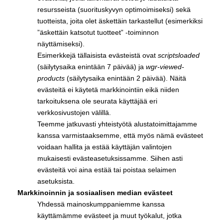
resursseista (suorituskyvyn optimoimiseksi) sekä
tuotteista, joita olet äskettäin tarkastellut (esimerkiksi
”äskettäin katsotut tuotteet” -toiminnon
näyttämiseksi).
Esimerkkejä tällaisista evästeistä ovat
scriptsloaded
(säilytysaika enintään 7 päivää) ja
wgr-viewed-
products
(säilytysaika enintään 2 päivää). Näitä
evästeitä ei käytetä markkinointiin eikä niiden
tarkoituksena ole seurata käyttäjää eri
verkkosivustojen välillä.
Teemme jatkuvasti yhteistyötä alustatoimittajamme
kanssa varmistaaksemme, että myös nämä evästeet
voidaan hallita ja estää käyttäjän valintojen
mukaisesti evästeasetuksissamme. Siihen asti
evästeitä voi aina estää tai poistaa selaimen
asetuksista.
Markkinoinnin ja sosiaalisen median evästeet
Yhdessä mainoskumppaniemme kanssa
käyttämämme evästeet ja muut työkalut, jotka