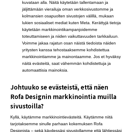
kuvataan alla. Näitä käytetään tallentamaan ja
jäljittämään vierailuja oman verkkosivustomme ja
kolmansien osapuolten sivustojen välillä, mukaan
lukien sosiaaliset mediat kuten Meta. Kerättyjä tietoja
käytetään markkinointikampanjoidemme
toteuttamiseen ja niiden vaikuttavuuden tarkkailuun.
Voimme jakaa rajatun osan näistä tiedoista näiden
yritysten kanssa tehostaaksemme kohdistettua
markkinointiamme ja mainontaamme. Jos et hyväksy
näitä evästeitä, saat vähemmän kohdistettuja ja
automaattisia mainoksia.
Johtuuko se evästeistä, että näen
Rofa Designin markkinointia muilla
sivustoilla?
Kyllä, käytämme markkinointievästeitä. Käytämme niitä
tarjotaksemme sinulle parhaan kokemuksen Rofa
Designista – sekä käydessäsi sivustollamme että lähtiessäsi