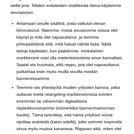
sieltä pois. Näiden evästeiden sisältämää tietoa käytämme
seuraavaan:
Antamaan sinulle sisältöä, josta vaikutat olevan
kiinnostunut. Näemme, missä sivustomme osissa olet
käynyt ja mitä olet napsauttanut, ja teemme
johtopäätöksiä siitä, mitä haluat nähdä lisää. Näitä
tietoja käytetään, kun päätämme, minkälainen
markkinointi voisi olla mielenkiintoisinta sinun kannaltasi.
Saatat siis huomata, että reppu, jota olet napsauttanut,
putkahtaa esiin myös muilla sivuilla meidän
bannereissamme.
Teemme siis yhteistyötä muiden yritysten kanssa, jotka
auttavat meitä retargeting-markkinoinnissa toimien
enemmän tai vähemmän digitaalisina
näyteikkunoinamme (esimerkiksi bannerimainonnan
kautta). Tämä tarkoittaa, että nämä yritykset voivat
sijoittaa evästeitä (katso edellä), jotta voimme inspiroida
sinua myös muissa kanavissa. Riippuen siitä, miten olet