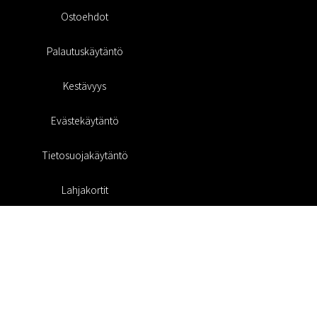
Ostoehdot
Palautuskäytäntö
Kestävyys
Evästekäytäntö
Tietosuojakäytäntö
Lahjakortit
Alennuskoodi
#RofaDesign
#yesrofadesign