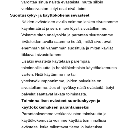
varoittaa sinua näistä evästeistä, mutta silloin
verkkosivuston tietyt osat eivät toimi.
Suorituskyky- ja käyttökokemusevästeet
Näiden evästeiden avulla voimme laskea sivustomme
käyntimäärät ja sen, miten löysit sivustollemme.
Voimme siten analysoida ja parantaa sivustoamme.
Evästeiden avulla saamme tietää, mitkä sivut ovat
enemmän tai vähemmän suosittuja ja miten kävijät
liikkuvat sivustollamme.
Lisäksi evästeitä käytetään parempaa
toiminnallisuutta ja henkilökohtaista käyttökokemusta
varten. Niitä käytämme me tai
yhteistyökumppanimme, joiden palveluita on
sivustollamme. Jos et hyväksy näitä evästeitä, tietyt
palvelut saattavat lakata toimimasta.
Toiminnalliset evästeet suorituskyvyn ja
käyttökokemuksen parantamiseksi
Parantaaksemme verkkosivuston toimivuutta ja
käyttökokemusta voimme käyttää toiminnallisia
evästeitä, jotka tallentavat tietoa jo ladatuista