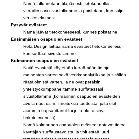
Nämä tallennetaan tilapäisesti tietokoneellesi
vieraillessasi sivustollamme ja poistetaan, kun suljet
verkkoselaimesi.
Pysyvät evästeet
Nämä jäävät tietokoneeseesi, kunnes poistat ne.
Ensimmäisen osapuolen evästeet
Rofa Design laittaa nämä evästeet tietokoneellesi,
kun surffaat sivustollamme.
Kolmannen osapuolen evästeet
Näitä evästeitä käytetään keräämään tietoja
mainontaa varten sekä verkkoanalytiikkaa ja sisällön
räätälöimistä varten, ja ne ovat peräisin
yhteistyökumppaneiltamme surffatessasi
sivustollamme (kolmannen osapuolen evästeiden
avulla näet esim. ilmoituksia tuotteista, joita olet
aiemmin napsauttanut tai joita olet etsinyt
hakutoiminnolla).
Nämä kolmannen osapuolen evästeet antavat tietoa
käyttäjän surffaustavoista, ja voit estää juuri