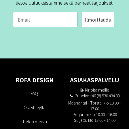
tietoa uutuuksistamme sekä parhaat tarjoukset.
Ilmoittaudu
ROFA DESIGN
ASIAKASPALVELU
📝
Kirjoita meille
FAQ
📞 Puhelin: +46 (8) 530 434 33
Maanantai - Torstai klo 10.00 -
Ota yhteyttä
17.00
Perjantai klo 10.00 - 16.00
Suljettu klo 13.00 - 14.00
Tietoa meistä