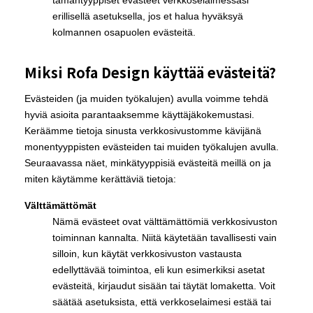
tämäntyyppiset evästeet verkkoselaimessasi
erillisellä asetuksella, jos et halua hyväksyä
kolmannen osapuolen evästeitä.
Miksi Rofa Design käyttää evästeitä?
Evästeiden (ja muiden työkalujen) avulla voimme tehdä
hyviä asioita parantaaksemme käyttäjäkokemustasi.
Keräämme tietoja sinusta verkkosivustomme kävijänä
monentyyppisten evästeiden tai muiden työkalujen avulla.
Seuraavassa näet, minkätyyppisiä evästeitä meillä on ja
miten käytämme kerättäviä tietoja:
Välttämättömät
Nämä evästeet ovat välttämättömiä verkkosivuston
toiminnan kannalta. Niitä käytetään tavallisesti vain
silloin, kun käytät verkkosivuston vastausta
edellyttävää toimintoa, eli kun esimerkiksi asetat
evästeitä, kirjaudut sisään tai täytät lomaketta. Voit
säätää asetuksista, että verkkoselaimesi estää tai