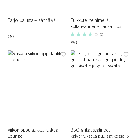
Tarjoilualusta – isänpäivä
Tuikkuteline nimellä,
kullanvärinen – Lausahdus
(2)
€87
€53
Viikonloppulaukku, ruskea –
BBQ-grillausvälineet
Lounge
kaiverruksella puulaatikossa, 5