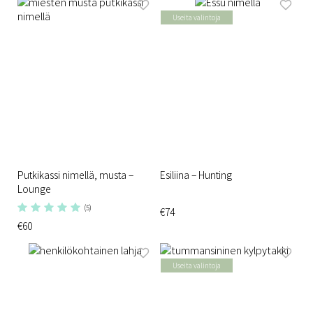
Useita valintoja
Putkikassi nimellä, musta –
Esiliina – Hunting
Lounge
(5)
€74
€60
Useita valintoja