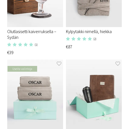
Olutlasisetti kaiverruksella –
Kylpytakki nimellä, hiekka
Sydän
(2)
(1)
€87
€39
Useita valintoja