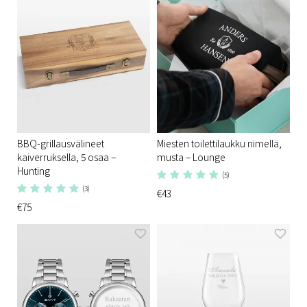
BBQ-grillausvälineet
Miesten toilettilaukku nimellä,
kaiverruksella, 5 osaa –
musta – Lounge
Hunting
(5)
(3)
€43
€75