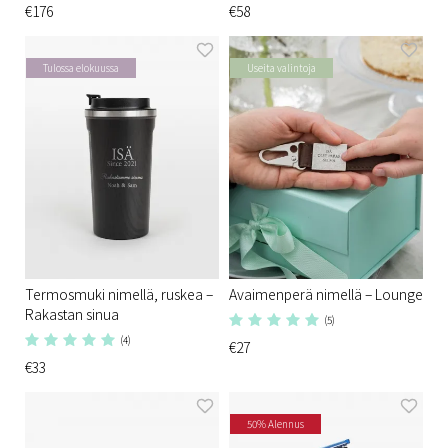
€176
€58
Tulossa elokuussa
Useita valintoja
Termosmuki nimellä, ruskea –
Avaimenperä nimellä – Lounge
Rakastan sinua
(5)
(4)
€27
€33
50% Alennus