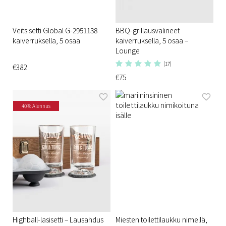
Veitsisetti Global G-2951138
BBQ-grillausvälineet
kaiverruksella, 5 osaa
kaiverruksella, 5 osaa –
Lounge
(17)
€382
€75
40% Alennus
Highball-lasisetti – Lausahdus
Miesten toilettilaukku nimellä,