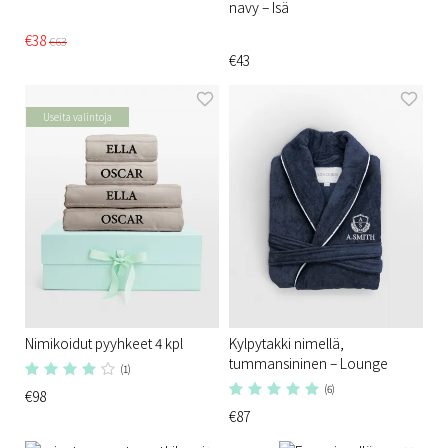
navy – Isä
€38
€63
€43
Useita valintoja
Nimikoidut pyyhkeet 4 kpl
Kylpytakki nimellä,
tummansininen – Lounge
(1)
(6)
€98
€87