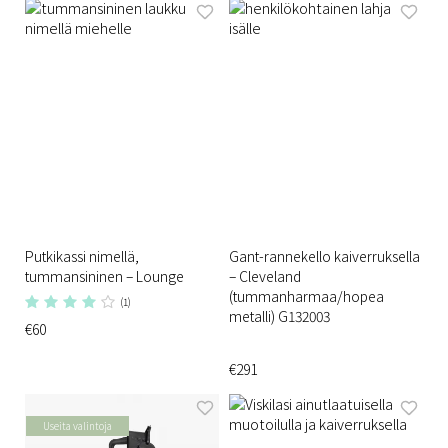
Putkikassi nimellä,
Gant-rannekello kaiverruksella
tummansininen – Lounge
– Cleveland
(tummanharmaa/hopea
(1)
metalli) G132003
€60
€291
Useita valintoja