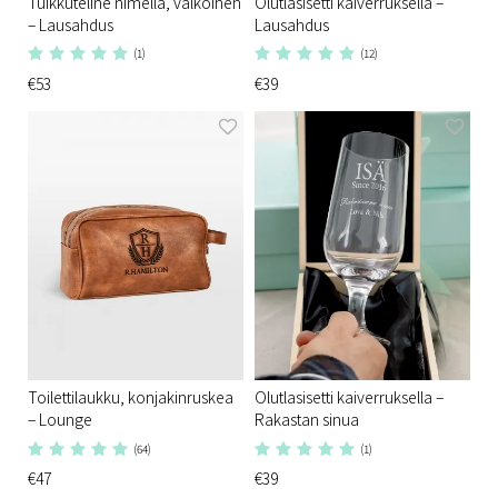
Tuikkuteline nimellä, valkoinen
Olutlasisetti kaiverruksella –
– Lausahdus
Lausahdus
(1)
(12)
€53
€39
Toilettilaukku, konjakinruskea
Olutlasisetti kaiverruksella –
– Lounge
Rakastan sinua
(64)
(1)
€47
€39