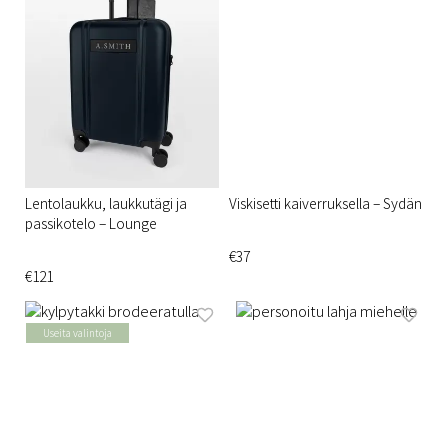
Lentolaukku, laukkutägi ja
Viskisetti kaiverruksella – Sydän
passikotelo – Lounge
€37
€121
Useita valintoja