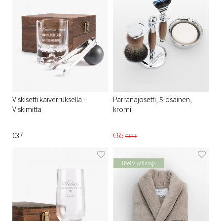
Viskisetti kaiverruksella –
Parranajosetti, 5-osainen,
Viskimitta
kromi
€37
€65
€131
Useita valintoja