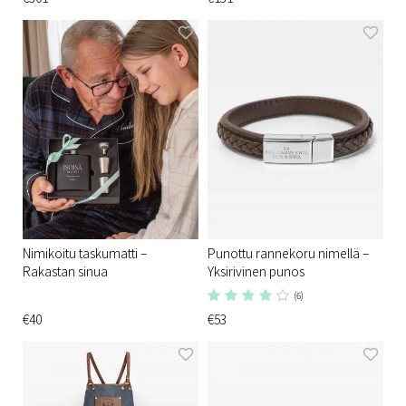
Nimikoitu taskumatti –
Punottu rannekoru nimellä –
Rakastan sinua
Yksirivinen punos
(6)
€40
€53