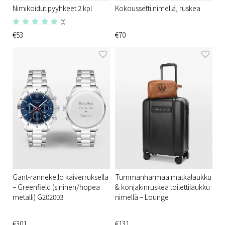
Nimikoidut pyyhkeet 2 kpl
Kokoussetti nimellä, ruskea
(3)
€53
€70
Gant-rannekello kaiverruksella
Tummanharmaa matkalaukku
– Greenfield (sininen/hopea
& konjakinruskea toilettilaukku
metalli) G202003
nimellä – Lounge
€301
€131