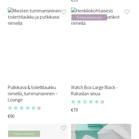
Tulossa lokakuussa
Putkikassi & toilettilaukku
Watch Box Large Black -
nimellä, tummansininen –
Rakastan sinua
Lounge
(1)
(2)
€79
€90
Useita valintoja