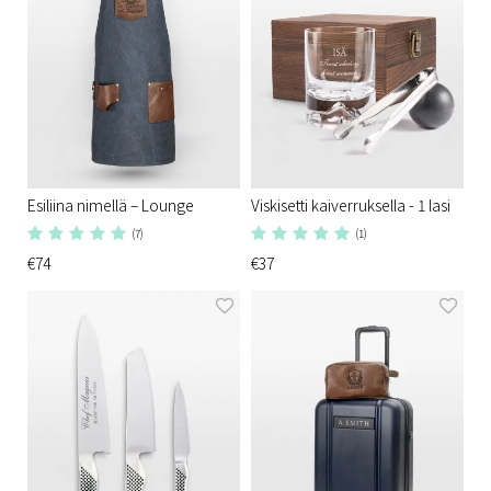
Esiliina nimellä – Lounge
Viskisetti kaiverruksella - 1 lasi
(7)
(1)
€74
€37