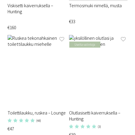
Viskisetti kaiverruksella –
Termosmuki nimellä, musta
Hunting
€33
€160
Useita valintoja
Toilettilaukku, ruskea – Lounge
Olutlasisetti kaiverruksella –
Hunting
(48)
(3)
€47
€39