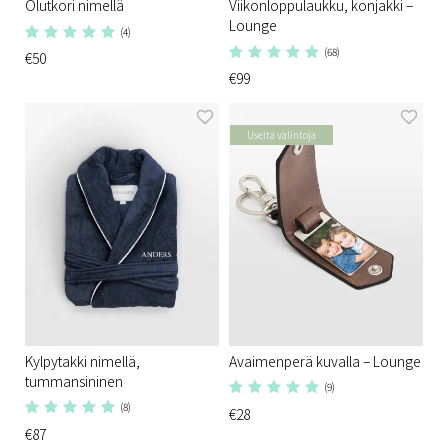
Olutkori nimellä
Viikonloppulaukku, konjakki –
Lounge
(4)
(68)
€50
€99
Useita valintoja
Kylpytakki nimellä,
Avaimenperä kuvalla – Lounge
tummansininen
(9)
(8)
€28
€87