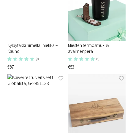
Kylpytakki nimellä, hiekka –
Miesten termosmuki &
Kauno
avaimenperä
(8)
(1)
€87
€53