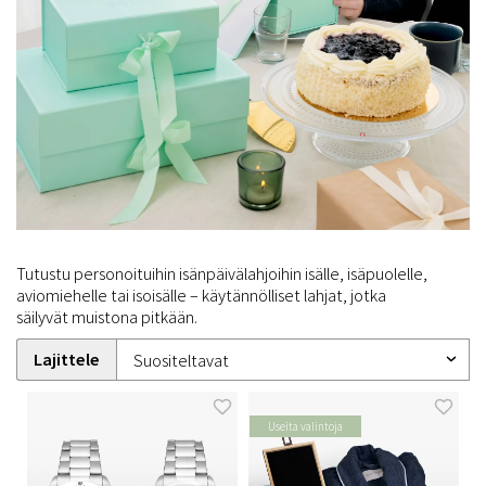
Tutustu personoituihin isänpäivälahjoihin isälle, isäpuolelle,
aviomiehelle tai isoisälle – käytännölliset lahjat, jotka
säilyvät muistona pitkään.
Lajittele
Useita valintoja