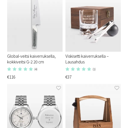
Global-veitsi kaiverruksella,
Viskisetti kaiverruksella –
kokkiveitsi G-2 20 cm
Lausahdus
(4)
(1)
€116
€37