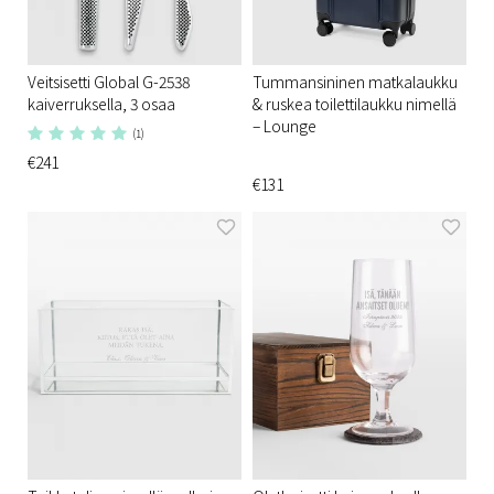
Veitsisetti Global G-2538
Tummansininen matkalaukku
kaiverruksella, 3 osaa
& ruskea toilettilaukku nimellä
– Lounge
(1)
€241
€131