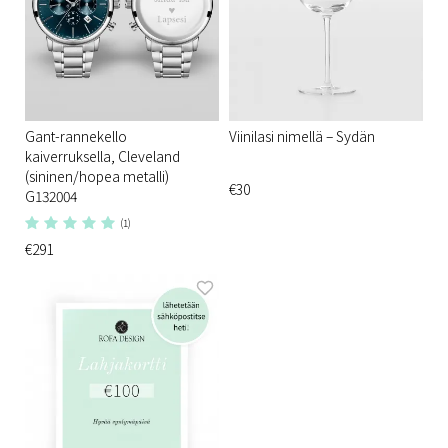
Gant-rannekello
Viinilasi nimellä – Sydän
kaiverruksella, Cleveland
(sininen/hopea metalli)
€30
G132004
(1)
€291