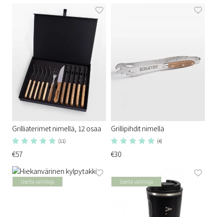
Grilliaterimet nimellä, 12 osaa
Grillipihdit nimellä
(11)
(4)
€57
€30
Useita valintoja
Useita valintoja