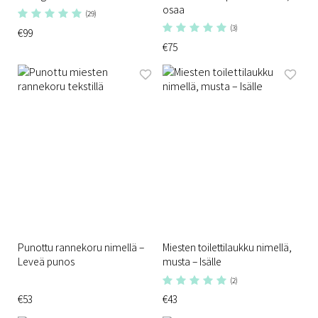
osaa
(29)
(3)
€99
€75
Punottu rannekoru nimellä –
Miesten toilettilaukku nimellä,
Leveä punos
musta – Isälle
(2)
€53
€43