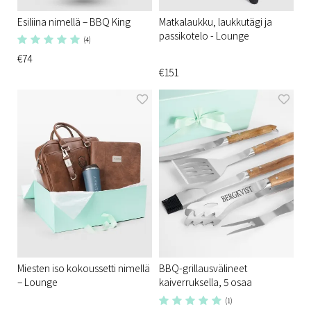
Esiliina nimellä – BBQ King
Matkalaukku, laukkutägi ja
passikotelo - Lounge
(4)
€74
€151
Miesten iso kokoussetti nimellä
BBQ-grillausvälineet
– Lounge
kaiverruksella, 5 osaa
(1)