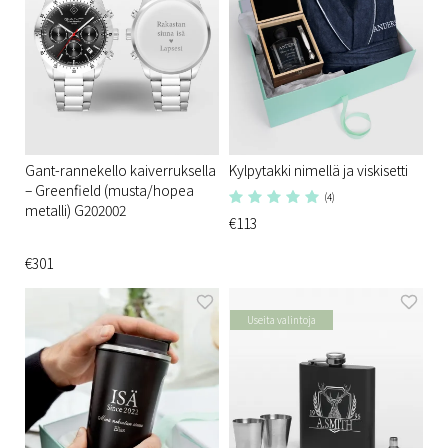
Gant-rannekello kaiverruksella
Kylpytakki nimellä ja viskisetti
– Greenfield (musta/hopea
(4)
metalli) G202002
€113
€301
Useita valintoja