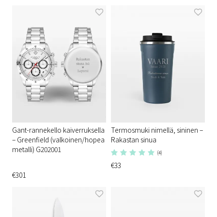
Gant-rannekello kaiverruksella
Termosmuki nimellä, sininen –
– Greenfield (valkoinen/hopea
Rakastan sinua
metalli) G202001
(4)
€33
€301