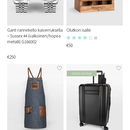
Gant-rannekello kaiverruksella
Olutkori isälle
– Sussex 44 (valkoinen/hopea
(1)
metalli) G166002
€50
€250
Useita valintoja