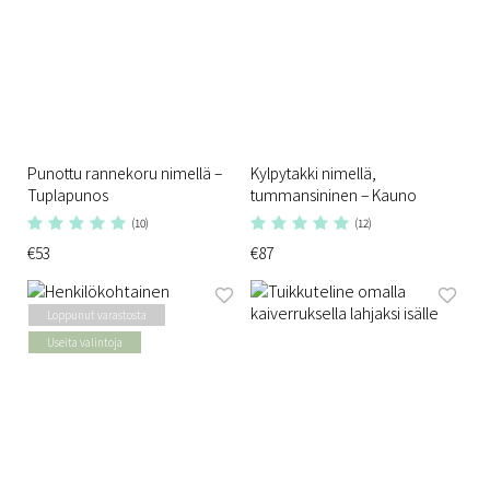
Punottu rannekoru nimellä –
Kylpytakki nimellä,
Tuplapunos
tummansininen – Kauno
(10)
(12)
€53
€87
Loppunut varastosta
Useita valintoja