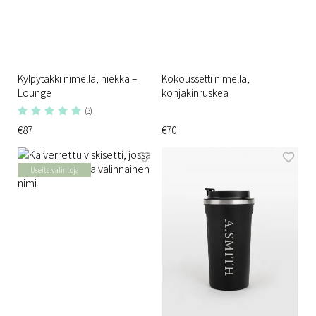
Kylpytakki nimellä, hiekka –
Kokoussetti nimellä,
Lounge
konjakinruskea
(3)
€87
€70
Useita valintoja