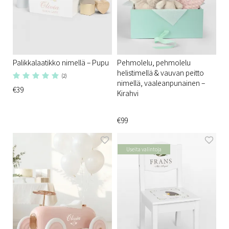
Palikkalaatikko nimellä – Pupu
Pehmolelu, pehmolelu
helistimellä & vauvan peitto
(2)
nimellä, vaaleanpunainen –
€39
Kirahvi
€99
Useita valintoja