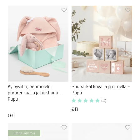
Kylpyviitta, pehmolelu
Puupalikat kuvalla ja nimellä –
pururenkaalla ja hiusharja –
Pupu
Pupu
(10)
€43
€60
Useita valintoja