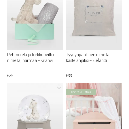
Pehmolelu ja torkkupeitto
Tyynynpäällinen nimellä
nimellä, harmaa – Kirahvi
kastelahjaksi – Elefantti
€85
€33
Useita valintoja