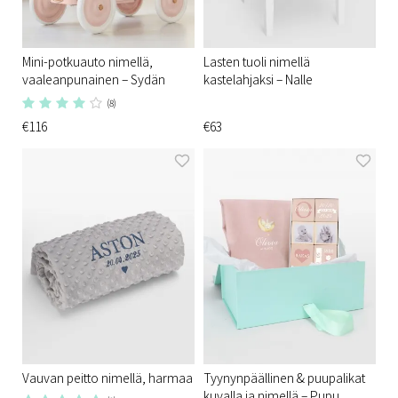
Mini-potkuauto nimellä,
Lasten tuoli nimellä
vaaleanpunainen – Sydän
kastelahjaksi – Nalle
(8)
€116
€63
Vauvan peitto nimellä, harmaa
Tyynynpäällinen & puupalikat
kuvalla ja nimellä – Pupu