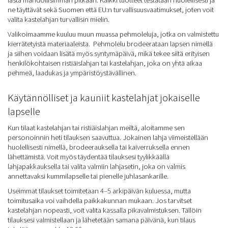
ne täyttävät sekä Suomen että EU:n turvallisuusvaatimukset, joten voit
valita kastelahjan turvallisin mielin.
Valikoimaamme kuuluu muun muassa pehmoleluja, jotka on valmistettu
kierrätetyistä materiaaleista. Pehmolelu brodeerataan lapsen nimellä
ja siihen voidaan lisätä myös syntymäpäivä, mikä tekee siitä erityisen
henkilökohtaisen ristiäislahjan tai kastelahjan, joka on yhtä aikaa
pehmeä, laadukas ja ympäristöystävällinen.
Käytännölliset ja kauniit kastelahjat jokaiselle
lapselle
Kun tilaat kastelahjan tai ristiäislahjan meiltä, aloitamme sen
personoinnin heti tilauksen saavuttua. Jokainen lahja viimeistellään
huolellisesti nimellä, brodeerauksella tai kaiverruksella ennen
lähettämistä. Voit myös täydentää tilauksesi tyylikkäällä
lahjapakkauksella tai valita valmiin lahjasetin, joka on valmis
annettavaksi kummilapselle tai pienelle juhlasankarille.
Useimmat tilaukset toimitetaan 4–5 arkipäivän kuluessa, mutta
toimitusaika voi vaihdella paikkakunnan mukaan. Jos tarvitset
kastelahjan nopeasti, voit valita kassalla pikavalmistuksen. Tällöin
tilauksesi valmistellaan ja lähetetään samana päivänä, kun tilaus