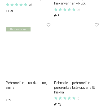
hiekanvärinen – Pupu
(10)
(21)
€128
€46
Useita valintoja
Pehmoeläin ja torkkupeitto,
Pehmolelu, pehmoeläin
sininen
pururenkaalla & vauvan viltti,
hiekka
(1)
€89
€103