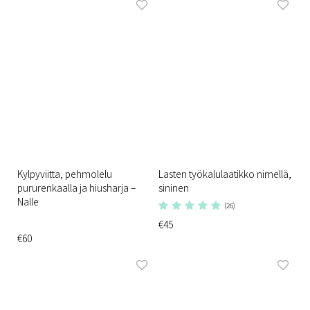
Kylpyviitta, pehmolelu
Lasten työkalulaatikko nimellä,
pururenkaalla ja hiusharja –
sininen
Nalle
(26)
€45
€60