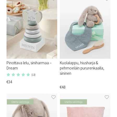
Pinottava lelu, siniharmaa –
Kuolalappu, hiusharja &
Dream
pehmoeläin pururenkaalla,
sininen
(13)
€34
€48
Useita valintoja
Useita valintoja