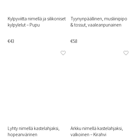
Kylpyviitta nimellä ja silikoniset
Tyynynpäällinen, musliinipipo
kylpylelut – Pupu
& tossut, vaaleanpunainen
€43
€58
Lyhty nimellä kastelahjaksi,
Arkku nimellä kastelahjaksi,
hopeanvärinen
valkoinen – Kirahvi