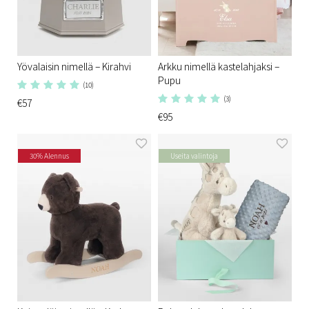
Yövalaisin nimellä – Kirahvi
Arkku nimellä kastelahjaksi –
Pupu
(10)
(3)
€57
€95
30% Alennus
Useita valintoja