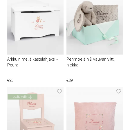
Arkku nimellä kastelahjaksi –
Pehmoeläin & vauvan viltti,
Peura
hiekka
€95
€89
Useita valintoja