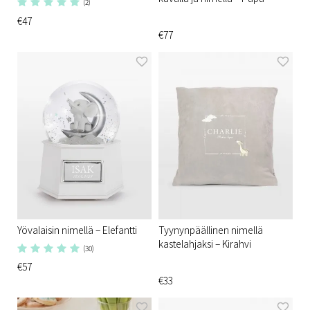
(2)
€47
€77
Yövalaisin nimellä – Elefantti
Tyynynpäällinen nimellä
kastelahjaksi – Kirahvi
(30)
€57
€33