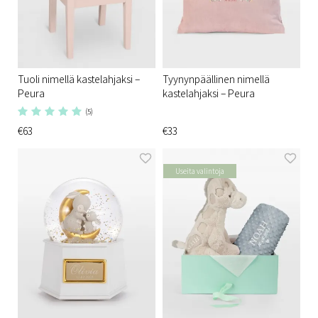
Tuoli nimellä kastelahjaksi –
Tyynynpäällinen nimellä
Peura
kastelahjaksi – Peura
(5)
€63
€33
Useita valintoja