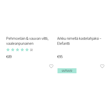
Pehmoeläin & vauvan viltti,
Arkku nimellä kastelahjaksi –
vaaleanpunainen
Elefantti
(2)
€89
€95
UUTUUS!