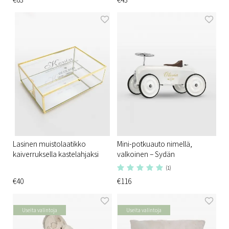
Lasinen muistolaatikko
Mini-potkuauto nimellä,
kaiverruksella kastelahjaksi
valkoinen – Sydän
(1)
€40
€116
Useita valintoja
Useita valintoja