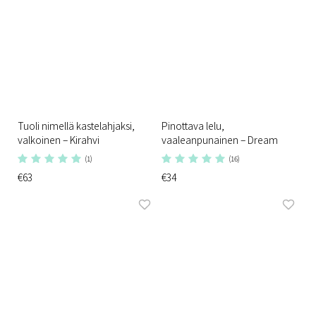
Tuoli nimellä kastelahjaksi,
Pinottava lelu,
valkoinen – Kirahvi
vaaleanpunainen – Dream
(1)
(16)
€63
€34