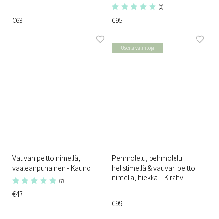
(2)
€63
€95
Useita valintoja
Vauvan peitto nimellä,
Pehmolelu, pehmolelu
vaaleanpunainen - Kauno
helistimellä & vauvan peitto
nimellä, hiekka – Kirahvi
(7)
€47
€99