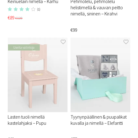
Keinueläin nimellä – Karhu
Pehmolelu, pehmolelu
helistimellä & vauvan peitto
(1)
nimellä, sininen – Kirahvi
€89
€128
€99
Useita valintoja
Lasten tuoli nimellä
Tyynynpäällinen & puupalikat
kastelahjaksi – Pupu
kuvalla ja nimellä – Elefantti