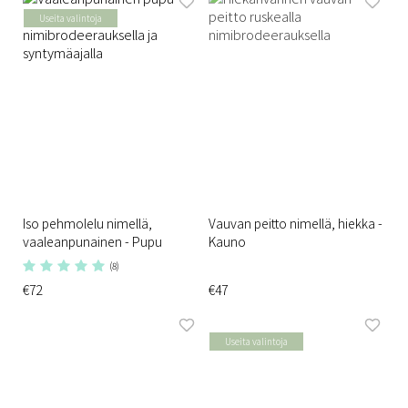
Useita valintoja
Iso pehmolelu nimellä,
Vauvan peitto nimellä, hiekka -
vaaleanpunainen - Pupu
Kauno
(8)
€72
€47
Useita valintoja