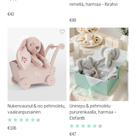
nimellä, harmaa – Kirahvi
€43
€99
Nukenvaunut & iso pehmolelu,
Uniriepu & pehmolelu
vaaleanpunainen
pururenkaalla, harmaa –
Elefantti
(2)
(2)
€106
€47