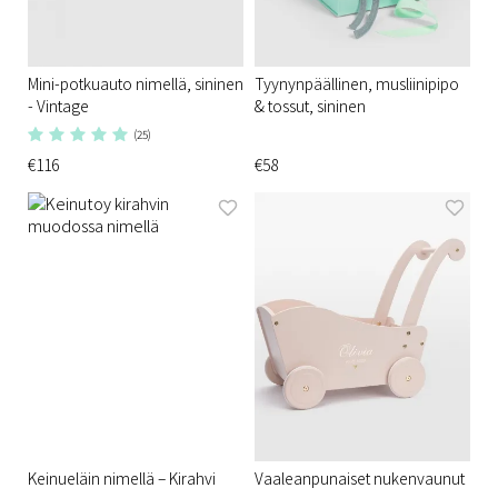
Mini-potkuauto nimellä, sininen
Tyynynpäällinen, musliinipipo
- Vintage
& tossut, sininen
(25)
€116
€58
Keinueläin nimellä – Kirahvi
Vaaleanpunaiset nukenvaunut