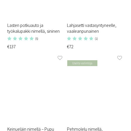
Lasten potkuauto ja
Lahjasetti vastasyntyneelle,
työkalupakki nimellä, sininen
vaaleanpunainen
(5)
(1)
€137
€72
Useita valintoja
Keinueläin nimellä – Pupu
Pehmolelu nimellä,