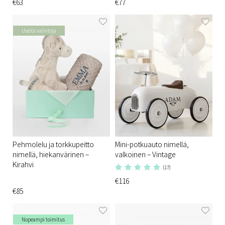
€63
€77
Useita valintoja
Pehmolelu ja torkkupeitto
Mini-potkuauto nimellä,
nimellä, hiekanvärinen –
valkoinen – Vintage
Kirahvi
(17)
€116
€85
Nopeampi toimitus