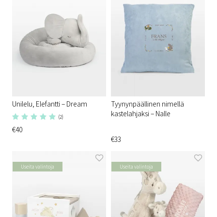
Unilelu, Elefantti – Dream
Tyynynpäällinen nimellä
kastelahjaksi – Nalle
(2)
€40
€33
Useita valintoja
Useita valintoja