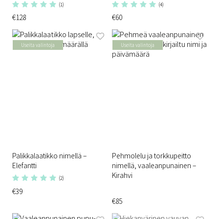
(1)
(4)
€128
€60
Useita valintoja
Useita valintoja
Palikkalaatikko nimellä –
Pehmolelu ja torkkupeitto
Elefantti
nimellä, vaaleanpunainen –
Kirahvi
(2)
€39
€85