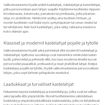
Valikoimastamme löydät uniikit kastelahjat, ristiäislahjat ja kummilahjat,
jotka personoidaan juuri lahjan saajalle. Käytämme tuotteesta riippuen
brodeerausta, kaiverrusta, painatusta tai printtausta, jotta jokainen
lahja on yksilöllinen. Nimikointi sisältyy aina tuotteen hintaan, ja
moniin tuotteisiin voit lisätä myös syntymäpäivän tai oman viestisi tai
tervehdyksesi. Näin luot kastelahjan, joka säilyy rakkaana muistona
koko elämän ajan.
Klassiset ja modernit kastelahjat pojalle ja tytölle
Valikoimastamme löydät sekä perinteiset että modernit kastelahjat ja
ristiäislahjat. Ajattomia suosikkeja ovat esimerkiksi nimikoidut lasten
tuolit, pehmolelut ja pehmeät viltit, kun taas modernia ilmettä tuovat
personoidut puupalikat, potkuautot ja muut yksilölliset lahjat. Etsitpä
kastelahjaa pojalle tai tytölle, löydät valikoimastamme persoonallisen
lahjan, joka sopii tärkeän juhlapäivän muistoksi.
Laadukkaat ja turvalliset kastelahjat
Haluamme tarjota kastelahjoja ja kummilahjoja, jotka ovat turvallisia
sekä lapselle että ympäristölle. Monet tuotteistamme valmistetaan
kestävistä ja ympäristöystävällisistä materiaaleista, jotta ne ilahduttavat
lasta mahdollisimman pitkään. Kaikki tuotteet testataan huolellisesti ja