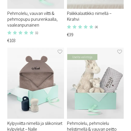
Pehmolelu, vauvan viltti &
Palikkalaatikko nimellä –
pehmopupu pururenkaalla,
Kirahvi
vaaleanpunainen
(4)
(1)
€39
€103
Useita valintoja
Kylpyviitta nimellä ja silikoniset
Pehmolelu, pehmolelu
kylpylelut – Nalle
helistimellä & vauvan peitto