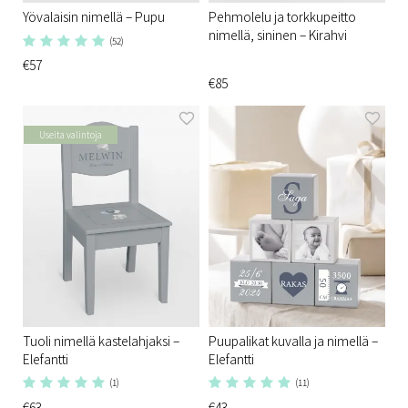
Yövalaisin nimellä – Pupu
Pehmolelu ja torkkupeitto
nimellä, sininen – Kirahvi
(52)
€57
€85
Useita valintoja
Tuoli nimellä kastelahjaksi –
Puupalikat kuvalla ja nimellä –
Elefantti
Elefantti
(1)
(11)
€63
€43