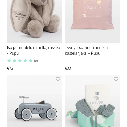
Iso pehmolelu nimellä, ruskea
Tyynynpäällinen nimellä
- Pupu
kastelahjaksi – Pupu
(10)
€72
€33