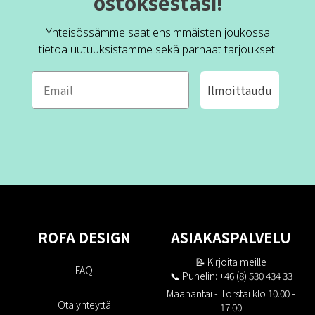
ostoksestasi!
Yhteisössämme saat ensimmäisten joukossa
tietoa uutuuksistamme sekä parhaat tarjoukset.
Ilmoittaudu
ROFA DESIGN
ASIAKASPALVELU
📝
Kirjoita meille
FAQ
📞 Puhelin: +46 (8) 530 434 33
Maanantai - Torstai klo 10.00 -
Ota yhteyttä
17.00