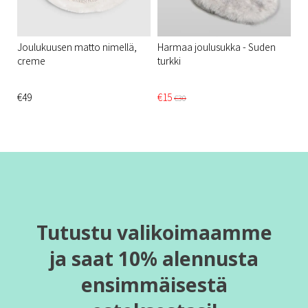
Joulukuusen matto nimellä,
Harmaa joulusukka - Suden
creme
turkki
€49
€15
€30
Tutustu valikoimaamme
ja saat 10% alennusta
ensimmäisestä