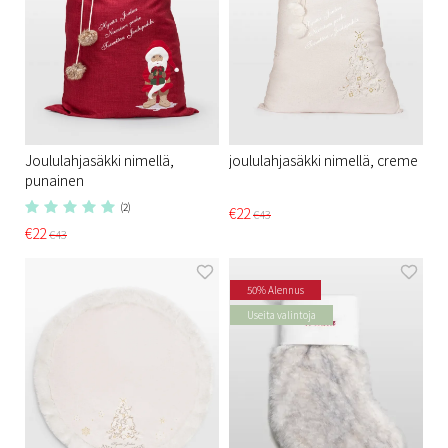
Joululahjasäkki nimellä,
joululahjasäkki nimellä, creme
punainen
(2)
€22
€43
€22
€43
50% Alennus
Useita valintoja