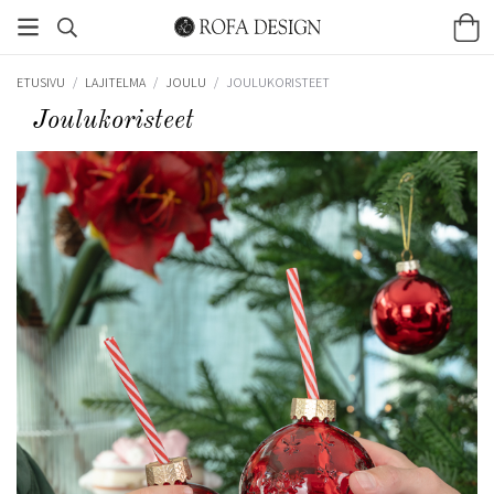
ETUSIVU
/
LAJITELMA
/
JOULU
/
JOULUKORISTEET
Joulukoristeet