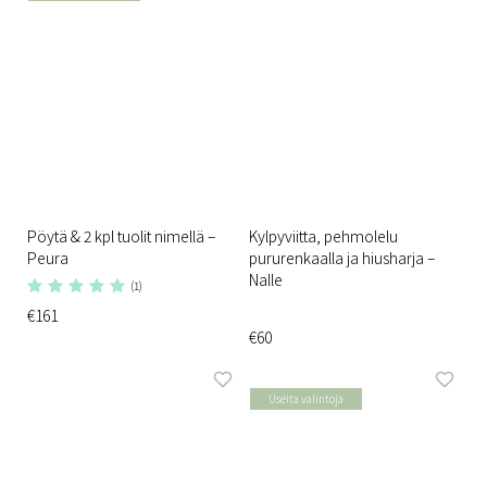
Pöytä & 2 kpl tuolit nimellä –
Kylpyviitta, pehmolelu
Peura
pururenkaalla ja hiusharja –
Nalle
(1)
€161
€60
Useita valintoja