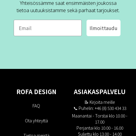
Yhteisössämme saat ensimmäisten joukossa
tietoa uutuuksistamme sekä parhaat tarjoukset.
Ilmoittaudu
ROFA DESIGN
ASIAKASPALVELU
📝
Kirjoita meille
FAQ
📞 Puhelin: +46 (8) 530 434 33
Maanantai - Torstai klo 10.00 -
Ota yhteyttä
17.00
Perjantai klo 10.00 - 16.00
Suljettu klo 13.00 - 14.00
Tietoa meistä