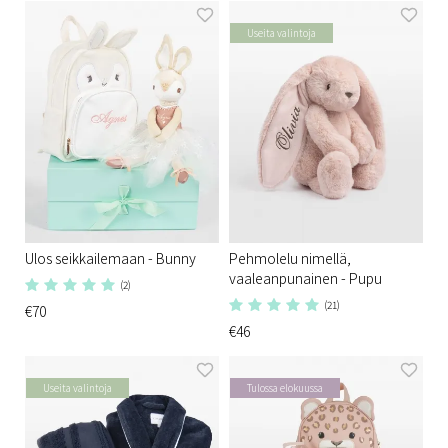
Useita valintoja
Ulos seikkailemaan - Bunny
Pehmolelu nimellä,
vaaleanpunainen - Pupu
(2)
(21)
€70
€46
Useita valintoja
Tulossa elokuussa