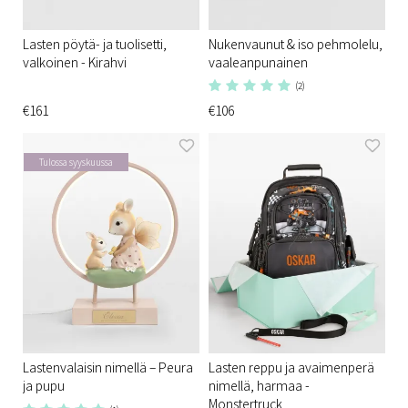
Lasten pöytä- ja tuolisetti,
Nukenvaunut & iso pehmolelu,
valkoinen - Kirahvi
vaaleanpunainen
(2)
€161
€106
Tulossa syyskuussa
Lastenvalaisin nimellä – Peura
Lasten reppu ja avaimenperä
ja pupu
nimellä, harmaa -
Monstertruck