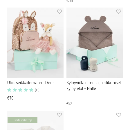
€56
Ulos seikkailemaan - Deer
Kylpyviitta nimellä ja silikoniset
kylpylelut – Nalle
(11)
€70
€43
Useita valintoja