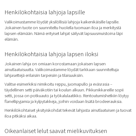
Henkilökohtaisia lahjoja lapsille
Valikoimastamme löydät yksilöllisiä lahjoja kaikenikäisille lapsille.
Jokainen tuote on suunniteltu huolella tuomaan iloa ja merkitystä
lapsen elämään. Nämä erityiset lahjat säilyvät lapsuusmuistoina läpi
elämän.
Henkilökohtaisia lahjoja lapsen iloksi
Jokainen lahja on omiaan korostamaan jokaisen lapsen
ainutlaatuisuutta. Valikoimastamme löydät tarkkaan suunniteltuja
lahjasettejä erilaisiin tarpeisiin ja tilaisuuksiin.
Valitse esimerkiksi nimikoitu reppu, juomapullo ja eväsrasia –
täydellinen setti päiväkotiin tai koulun alkuun. Pikkunikkareille sopii
setti, jossa on potkuauto ja työkalulaatikko. Rentoutumishetkiin löytyy
flanellipyjamia ja kylpytakkeja, joihin voidaan lisätä brodeerauksia.
Henkilökohtaiset yksityiskohdat tekevät lahjasta ainutlaatuisen ja tuovat
iloa pitkäksi aikaa.
Oikeanlaiset lelut saavat mielikuvituksen