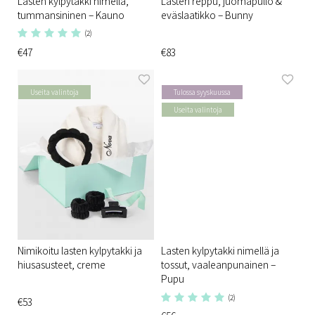
Lasten kylpytakki nimellä,
Lasten reppu, juomapullo &
tummansininen – Kauno
eväslaatikko – Bunny
(2)
€47
€83
Useita valintoja
Tulossa syyskuussa
Useita valintoja
Nimikoitu lasten kylpytakki ja
Lasten kylpytakki nimellä ja
hiusasusteet, creme
tossut, vaaleanpunainen –
Pupu
(2)
€53