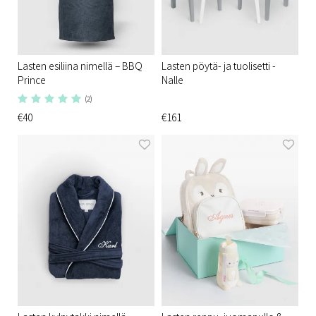
Lasten esiliina nimellä – BBQ
Lasten pöytä- ja tuolisetti -
Prince
Nalle
(2)
€40
€161