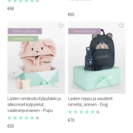
(1)
€68
€65
Tulossa syyskuussa
Tulossa elokuussa
Useita valintoja
Lasten nimikoitu kylpytakki ja
Lasten reppu ja asusteet
silikoniset kylpylelut,
nimellä, sininen - Dog
vaaleanpunainen - Pupu
(5)
(4)
€70
€50