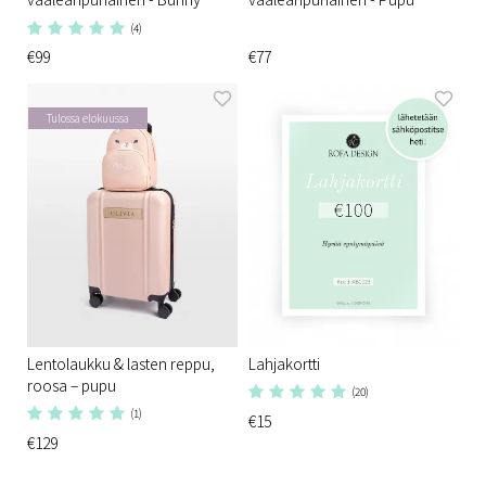
(4)
€99
€77
Tulossa elokuussa
Lentolaukku & lasten reppu,
Lahjakortti
roosa – pupu
(20)
(1)
€15
€129