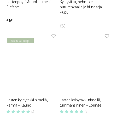
Lastenpöytä & tuolit nimellä –
Kylpyviitta, pehmolelu
Elefantti
pururenkaalla ja hiusharja –
Pupu
€161
€60
Useita valintoja
Lasten kylpytakki nimellä,
Lasten kylpytakki nimellä,
kerma – Kauno
tummansininen – Lounge
(3)
(1)