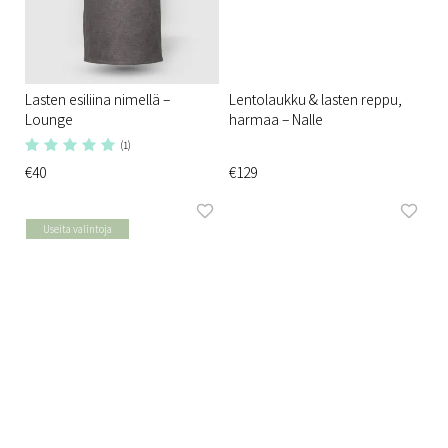
Lasten esiliina nimellä –
Lentolaukku & lasten reppu,
Lounge
harmaa – Nalle
(1)
€40
€129
Useita valintoja