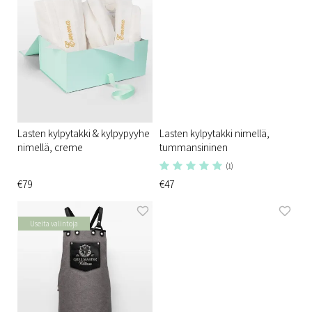
Lasten kylpytakki & kylpypyyhe
Lasten kylpytakki nimellä,
nimellä, creme
tummansininen
(1)
€79
€47
Useita valintoja