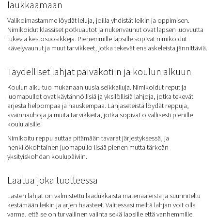
laukkaamaan
Valikoimastamme löydät leluja, joilla yhdistät leikin ja oppimisen.
Nimikoidut klassiset potkuautot ja nukenvaunut ovat lapsen luovuutta
tukevia kestosuosikkeja. Pienemmille lapsille sopivat nimikoidut
kävelyvaunut ja muut tarvikkeet, jotka tekevät ensiaskeleista jännittäviä.
Täydelliset lahjat päiväkotiin ja koulun alkuun
Koulun alku tuo mukanaan uusia seikkailuja. Nimikoidut reput ja
juomapullot ovat käytännöllisiä ja yksilöllisiä lahjoja, jotka tekevät
arjesta helpompaa ja hauskempaa. Lahjaseteistä löydät reppuja,
avainnauhoja ja muita tarvikkeita, jotka sopivat oivallisesti pienille
koululaisille.
Nimikoitu reppu auttaa pitämään tavarat järjestyksessä, ja
henkilökohtainen juomapullo lisää pienen mutta tärkeän
yksityiskohdan koulupäiviin.
Laatua joka tuotteessa
Lasten lahjat on valmistettu laadukkaista materiaaleista ja suunniteltu
kestämään leikin ja arjen haasteet. Valitessasi meiltä lahjan voit olla
varma, että se on turvallinen valinta sekä lapsille että vanhemmille.