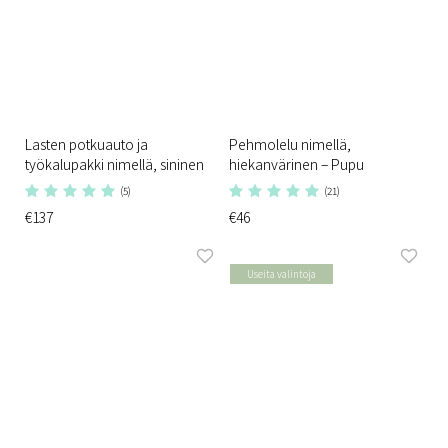
Lasten potkuauto ja
Pehmolelu nimellä,
työkalupakki nimellä, sininen
hiekanvärinen – Pupu
(5)
(21)
€137
€46
Useita valintoja