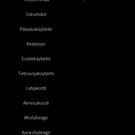
Ostoehdot
Palautuskäytäntö
Kestävyys
Evästekäytäntö
Tietosuojakäytäntö
Lahjakortit
Alennuskoodi
#RofaDesign
#yesrofadesign