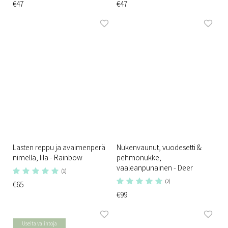
€47
€47
Lasten reppu ja avaimenperä
Nukenvaunut, vuodesetti &
nimellä, lila - Rainbow
pehmonukke,
vaaleanpunainen - Deer
(1)
(2)
€65
€99
Useita valintoja