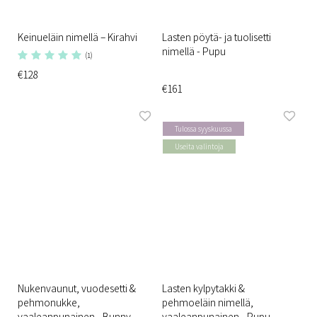
Keinueläin nimellä – Kirahvi
Lasten pöytä- ja tuolisetti
nimellä - Pupu
(1)
€128
€161
Tulossa syyskuussa
Useita valintoja
Nukenvaunut, vuodesetti &
Lasten kylpytakki &
pehmonukke,
pehmoeläin nimellä,
vaaleanpunainen - Bunny
vaaleanpunainen - Pupu