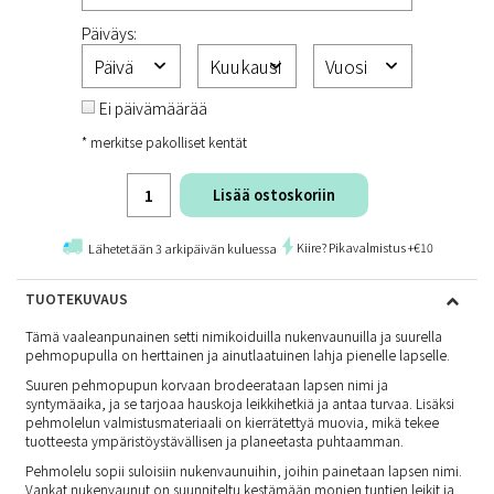
Päiväys:
Ei päivämäärää
* merkitse pakolliset kentät
Lisää ostoskoriin
Kiire? Pikavalmistus +€10
Lähetetään 3 arkipäivän kuluessa
TUOTEKUVAUS
Tämä vaaleanpunainen setti nimikoiduilla nukenvaunuilla ja suurella
pehmopupulla on herttainen ja ainutlaatuinen lahja pienelle lapselle.
Suuren pehmopupun korvaan brodeerataan lapsen nimi ja
syntymäaika, ja se tarjoaa hauskoja leikkihetkiä ja antaa turvaa. Lisäksi
pehmolelun valmistusmateriaali on kierrätettyä muovia, mikä tekee
tuotteesta ympäristöystävällisen ja planeetasta puhtaamman.
Pehmolelu sopii suloisiin nukenvaunuihin, joihin painetaan lapsen nimi.
Vankat nukenvaunut on suunniteltu kestämään monien tuntien leikit ja