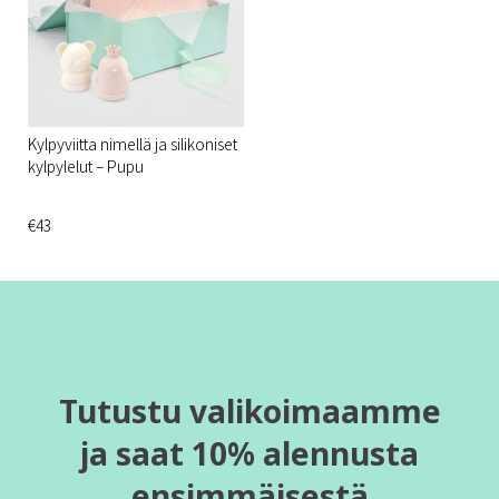
Kylpyviitta nimellä ja silikoniset
kylpylelut – Pupu
€43
Tutustu valikoimaamme
ja saat 10% alennusta
ensimmäisestä