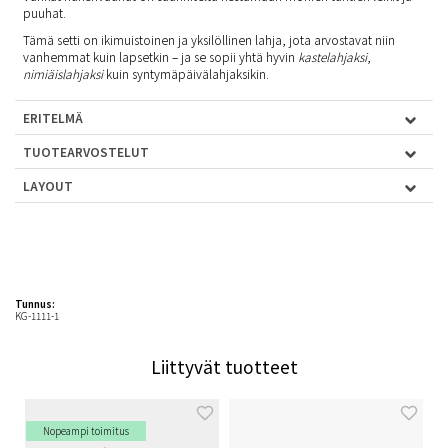
puuhat.
Tämä setti on ikimuistoinen ja yksilöllinen lahja, jota arvostavat niin
vanhemmat kuin lapsetkin – ja se sopii yhtä hyvin
kastelahjaksi
,
nimiäislahjaksi
kuin syntymäpäivälahjaksikin.
ERITELMÄ
TUOTEARVOSTELUT
LAYOUT
Tunnus:
KG-1111-1
Liittyvät tuotteet
Nopeampi toimitus