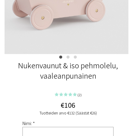
Nukenvaunut & iso pehmolelu,
vaaleanpunainen
(2)
€106
Tuotteiden arvo €132 (Säästät €26)
Nimi: *