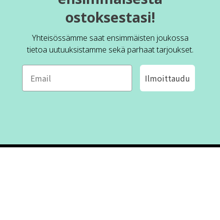
ostoksestasi!
Yhteisössämme saat ensimmäisten joukossa
tietoa uutuuksistamme sekä parhaat tarjoukset.
Ilmoittaudu
ROFA DESIGN
ASIAKASPALVELU
📝
Kirjoita meille
FAQ
📞 Puhelin: +46 (8) 530 434 33
Maanantai - Torstai klo 10.00 -