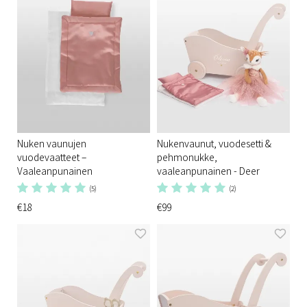
Nuken vaunujen
Nukenvaunut, vuodesetti &
vuodevaatteet –
pehmonukke,
Vaaleanpunainen
vaaleanpunainen - Deer
(5)
(2)
€18
€99