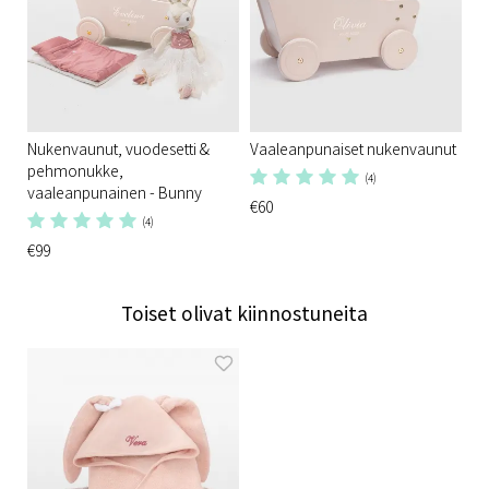
Nukenvaunut, vuodesetti &
Vaaleanpunaiset nukenvaunut
pehmonukke,
(4)
vaaleanpunainen - Bunny
€60
(4)
€99
Toiset olivat kiinnostuneita