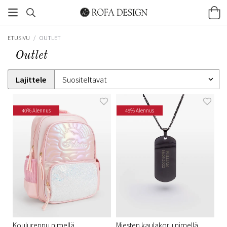
ETUSIVU
/
OUTLET
Outlet
Lajittele
40% Alennus
49% Alennus
Koulureppu nimellä,
Miesten kaulakoru nimellä,