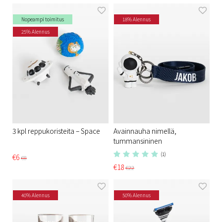
Nopeampi toimitus
18% Alennus
25% Alennus
3 kpl reppukoristeita – Space
Avainnauha nimellä,
tummansininen
(1)
€6
€8
€18
€22
40% Alennus
50% Alennus