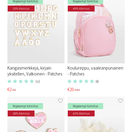
Nopeampi toimitus
Nopeampi toimitus
33% Alennus
49% Alennus
Kangasmerkkejä, kirjain
Koulureppu, vaaleanpunainen
yksitellen, Valkoinen - Patches
- Patches
(11)
(8)
€2
€20
€3
€39
Nopeampi toimitus
Nopeampi toimitus
38% Alennus
41% Alennus