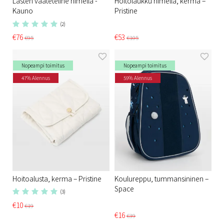
Lasten vaateteline nimellä -
Hoitolaukku nimellä, kerma –
Kauno
Pristine
(2)
€76
€53
€95
€105
Nopeampi toimitus
Nopeampi toimitus
47% Alennus
59% Alennus
Hoitoalusta, kerma – Pristine
Koulureppu, tummansininen –
Space
(3)
€10
€19
€16
€39