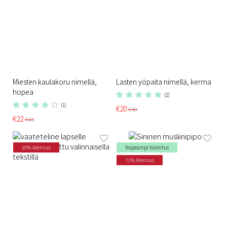
Miesten kaulakoru nimellä,
Lasten yöpaita nimellä, kerma
hopea
(2)
(1)
€20
€40
€22
€43
20% Alennus
Nopeampi toimitus
71% Alennus