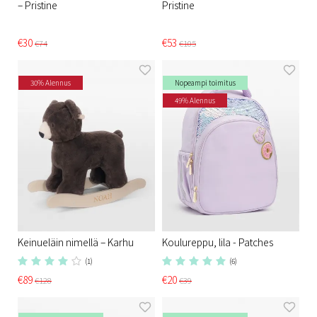
– Pristine​
Pristine​
€30
€53
€74
€105
30% Alennus
Nopeampi toimitus
49% Alennus
Keinueläin nimellä – Karhu
Koulureppu, lila - Patches
(1)
(6)
€89
€20
€128
€39