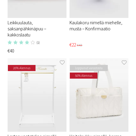
Leikkuulauta,
Kaulakoru nimellä miehelle,
saksanpähkinäpuu –
musta – Konfirmaatio
kakkoslaatu
(1)
€22
€43
€40
20% Alennus
Loppunut varastosta
50% Alennus