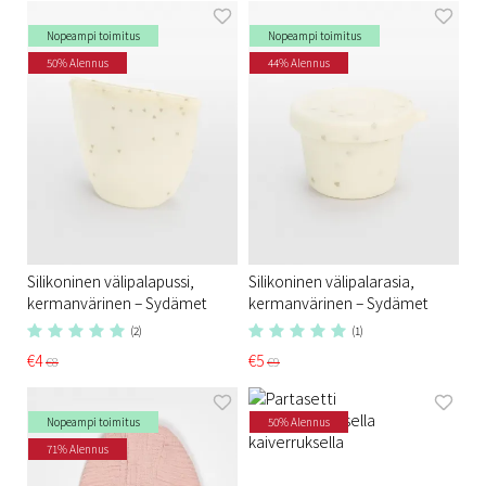
Nopeampi toimitus
Nopeampi toimitus
50% Alennus
44% Alennus
Silikoninen välipalapussi,
Silikoninen välipalarasia,
kermanvärinen – Sydämet
kermanvärinen – Sydämet
(2)
(1)
€4
€5
€8
€9
Nopeampi toimitus
50% Alennus
71% Alennus