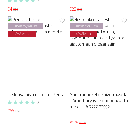
(2)
€4
€22
€10
€43
Tulossa syyskuussa
Tulossa elokuussa
19% Alennus
30% Alennus
Lastenvalaisin nimellä – Peura
Gant-rannekello kaiverruksella
– Amesbury (valkohopea/kulta
(3)
metalli) BCG G172002
€55
€68
€175
€250