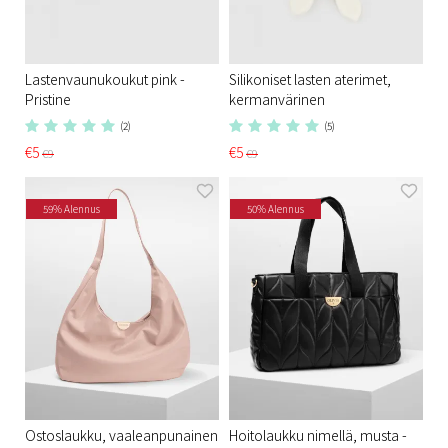
Lastenvaunukoukut pink -
Silikoniset lasten aterimet,
Pristine​
kermanvärinen
(2)
(5)
€5
€5
€9
€9
59% Alennus
50% Alennus
Ostoslaukku, vaaleanpunainen
Hoitolaukku nimellä, musta -