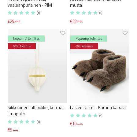
vaaleanpunainen - Pilvi
musta
(4)
(4)
€29
€22
€48
€43
Nopeampi toimitus
Nopeampi toimitus
50% Alennus
60% Alennus
Silikoninen tuttipidike, kerma –
Lasten tossut - Karhun käpälät
Ilmapallo
(4)
(1)
€10
€25
€5
€10