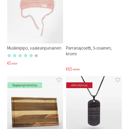
Musliinipipo, vaaleanpunainen
Parranajosetti, 5-osainen,
kromi
(4)
€5
€17
€65
€131
Nopeampi toimitus
49% Alennus