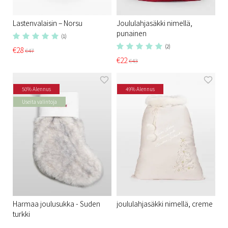
Lastenvalaisin – Norsu
Joululahjasäkki nimellä,
punainen
(1)
(2)
€28
€47
€22
€43
50% Alennus
49% Alennus
Useita valintoja
Harmaa joulusukka - Suden
joululahjasäkki nimellä, creme
turkki