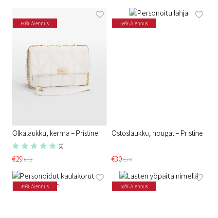
60% Alennus
59% Alennus
Olkalaukku, kerma – Pristine
Ostoslaukku, nougat – Pristine​
(2)
€29
€30
€73
€74
49% Alennus
50% Alennus