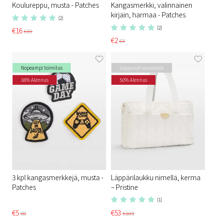
Koulureppu, musta - Patches
Kangasmerkki, valinnainen
kirjain, harmaa - Patches
(2)
(2)
€16
€39
€2
€3
Nopeampi toimitus
Loppunut varastosta
38% Alennus
50% Alennus
3 kpl kangasmerkkejä, musta -
Läppärilaukku nimellä, kerma
Patches
– Pristine
(1)
€5
€53
€8
€105