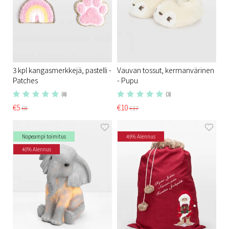
3 kpl kangasmerkkejä, pastelli -
Vauvan tossut, kermanvärinen
Patches
- Pupu
(8)
(3)
€5
€10
€8
€17
Nopeampi toimitus
49% Alennus
40% Alennus