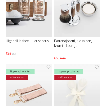
Highball-lasisetti – Lausahdus
Parranajosetti, 5-osainen,
kromi – Lounge
€38
€63
€65
€131
Nopeampi toimitus
Nopeampi toimitus
44% Alennus
44% Alennus