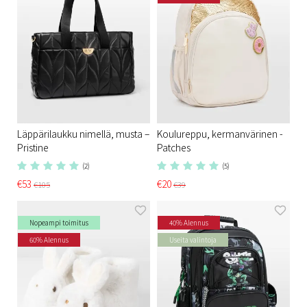
Läppärilaukku nimellä, musta –
Koulureppu, kermanvärinen -
Pristine
Patches
(2)
(5)
€53
€20
€105
€39
Nopeampi toimitus
40% Alennus
60% Alennus
Useita valintoja