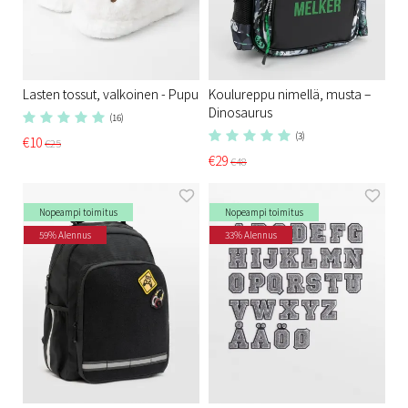
Lasten tossut, valkoinen - Pupu
Koulureppu nimellä, musta –
Dinosaurus
(16)
(3)
€10
€25
€29
€48
Nopeampi toimitus
Nopeampi toimitus
59% Alennus
33% Alennus