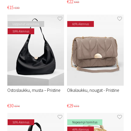
€22
€43
€15
€30
Loppunut varastosta
60% Alennus
59% Alennus
Ostoslaukku, musta – Pristine​
Olkalaukku, nougat - Pristine​
€30
€29
€74
€73
50% Alennus
Nopeampi toimitus
49% Alennus