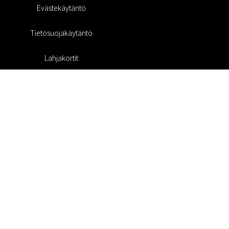
Evästekäytäntö
Tietosuojakäytäntö
Lahjakortit
Alennuskoodi
#RofaDesign
#yesrofadesign
Kilpailu