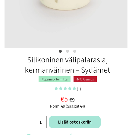
Silikoninen välipalarasia,
kermanvärinen – Sydämet
Nopeampi toimitus
44% Alennus
(1)
€5
€9
Norm. €9 (Säästät €4)
Lisää ostoskoriin