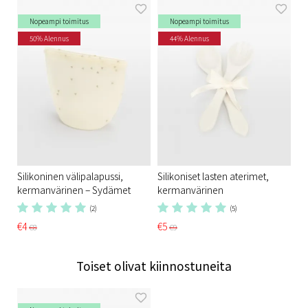
Nopeampi toimitus
Nopeampi toimitus
50% Alennus
44% Alennus
Silikoninen välipalapussi,
Silikoniset lasten aterimet,
kermanvärinen – Sydämet
kermanvärinen
(2)
(5)
€4
€5
€8
€9
Toiset olivat kiinnostuneita