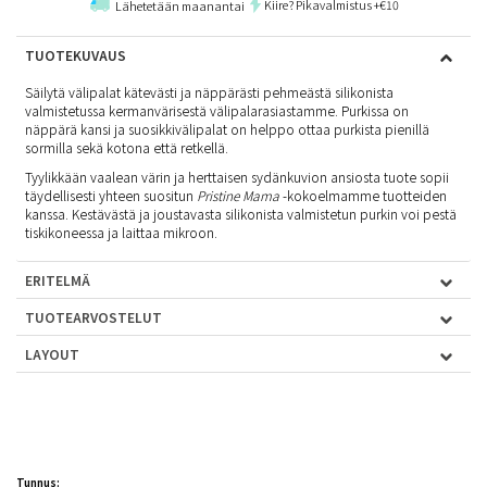
Kiire? Pikavalmistus +€10
Lähetetään maanantai
TUOTEKUVAUS
Säilytä välipalat kätevästi ja näppärästi pehmeästä silikonista
valmistetussa kermanvärisestä välipalarasiastamme. Purkissa on
näppärä kansi ja suosikkivälipalat on helppo ottaa purkista pienillä
sormilla sekä kotona että retkellä.
Tyylikkään vaalean värin ja herttaisen sydänkuvion ansiosta tuote sopii
täydellisesti yhteen suositun
Pristine Mama
-kokoelmamme tuotteiden
kanssa. Kestävästä ja joustavasta silikonista valmistetun purkin voi pestä
tiskikoneessa ja laittaa mikroon.
ERITELMÄ
TUOTEARVOSTELUT
LAYOUT
Tunnus: