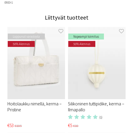
0933-1
Liittyvät tuotteet
Loppunut varastosta
Nopeampi toimitus
50% Alennus
50% Alennus
Hoitolaukku nimellä, kerma –
Silikoninen tuttipidike, kerma –
Pristine
Ilmapallo
(1)
€53
€5
€105
€10