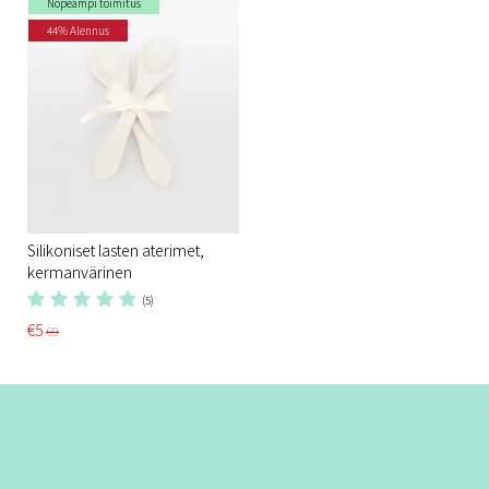
Nopeampi toimitus
44% Alennus
Silikoniset lasten aterimet,
kermanvärinen
(5)
€5
€9