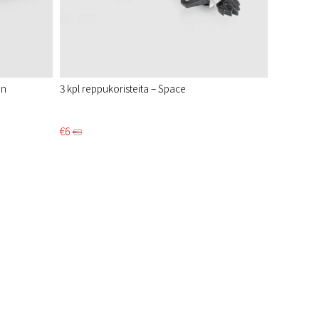
en
3 kpl reppukoristeita – Space
€6
€8