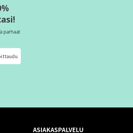
0%
asi!
ä parhaat
oittaudu
ASIAKASPALVELU