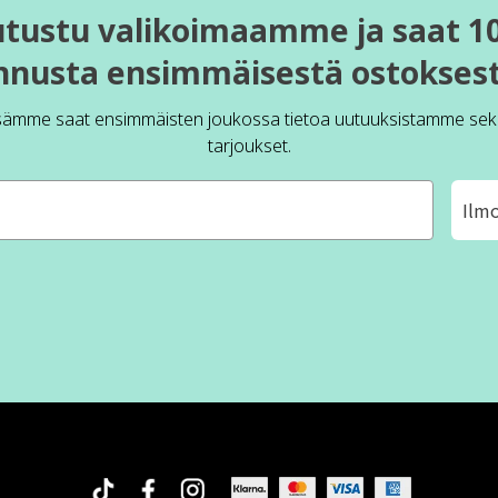
utustu valikoimaamme ja saat 1
nnusta ensimmäisestä ostoksest
sämme saat ensimmäisten joukossa tietoa uutuuksistamme sek
tarjoukset.
Ilm