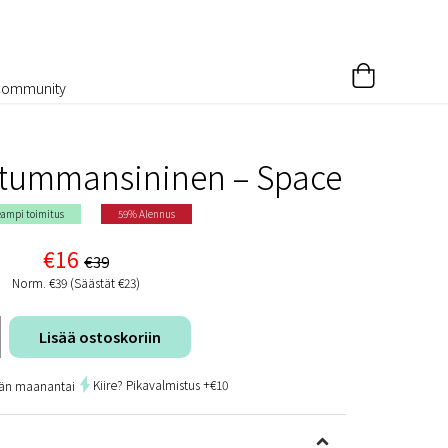
Community
 tummansininen – Space
ampi toimitus
59% Alennus
€16
€39
Norm. €39 (Säästät €23)
Lisää ostoskoriin
Kiire? Pikavalmistus +€10
än maanantai