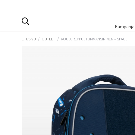
Kampanja
ETUSIVU
/
OUTLET
/
KOULUREPPU, TUMMANSININEN – SPACE