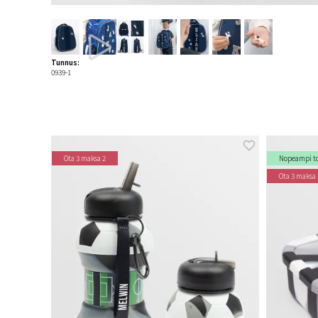
Tunnus:
0939-1
Ota 3 maksa 2
Nopeampi t
Ota 3 maksa 