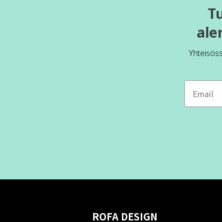
T
ale
Yhteisös
ROFA DESIGN