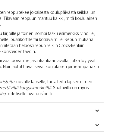
n reppu tekee jokaisesta koulupäivästä seikkailun
sa. Tilavaan reppuun mahtuu kaikki, mitä koululainen
.
irjoille ja toinen isompi tasku esimerkiksi vihoille,
elle, bussikortille tai kotiavaimille. Repun mukana
kiinnitetään helposti repun reikiin Crocs-kenkiin
z-koristeiden tavoin.
rvaa tuovan heijastinkankaan avulla, jotka löytyvät
sta. Näin autot havaitsevat koululaisen pimeämpänäkin
risteita
luovalle lapselle, tai taiteilla lapsen nimen
irrettävillä kangasmerkeillä
. Saatavilla on myös
uha
todelliselle avaruusfanille.