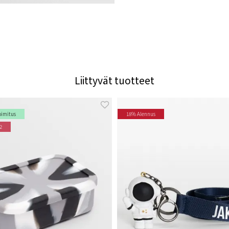
Liittyvät tuotteet
oimitus
18% Alennus
2