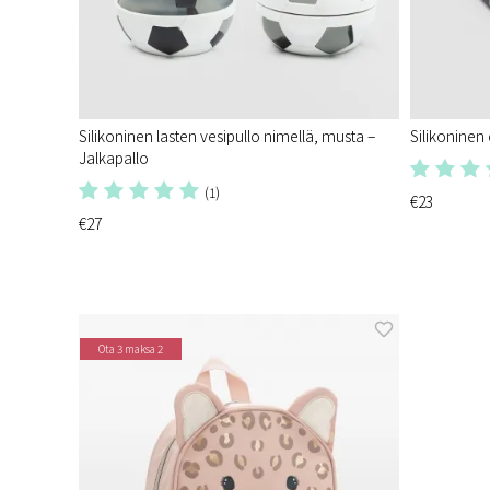
Silikoninen lasten vesipullo nimellä, musta –
Silikoninen
Jalkapallo
(1)
€23
€27
Ota 3 maksa 2