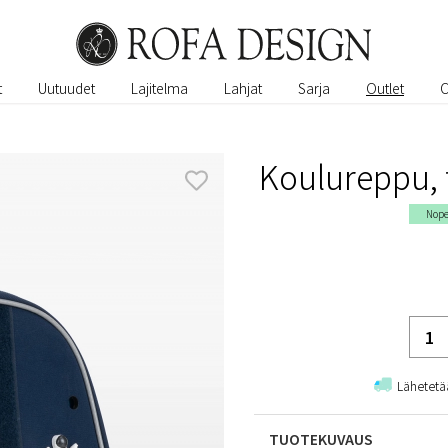
t
Uutuudet
Lajitelma
Lahjat
Sarja
Outlet
Koulureppu,
Nope
Lähetetä
TUOTEKUVAUS