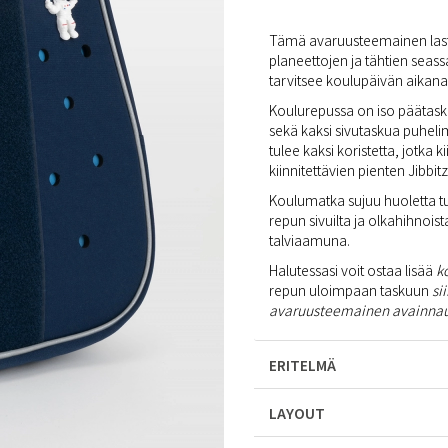
Tämä avaruusteemainen laste
planeettojen ja tähtien seas
tarvitsee koulupäivän aikana
Koulurepussa on iso päätasku k
sekä kaksi sivutaskua puhelim
tulee kaksi koristetta, jotka 
kiinnitettävien pienten Jibbit
Koulumatka sujuu huoletta tu
repun sivuilta ja olkahihnoi
talviaamuna.
Halutessasi voit ostaa lisää
ko
repun uloimpaan taskuun
si
avaruusteemainen avainna
ERITELMÄ
LAYOUT