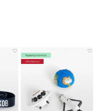
Nopeampi toimitus
25% Alennus