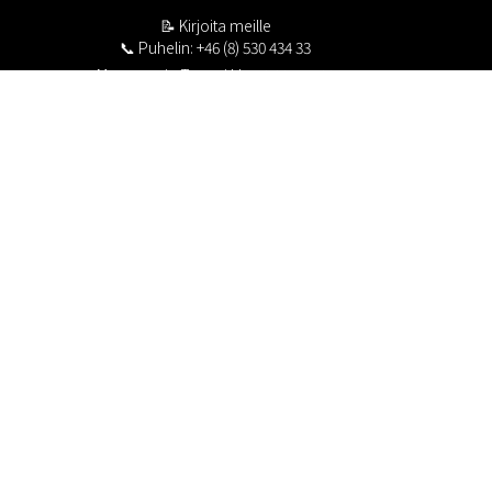
📝
Kirjoita meille
📞 Puhelin: +46 (8) 530 434 33
Maanantai - Torstai klo 10.00 - 17.00
Perjantai klo 10.00 - 16.00
Suljettu klo 13.00 - 14.00