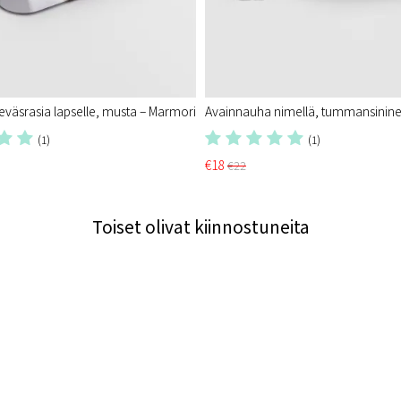
 eväsrasia lapselle, musta – Marmori
Avainnauha nimellä, tummansinin
(1)
(1)
€18
€22
Toiset olivat kiinnostuneita