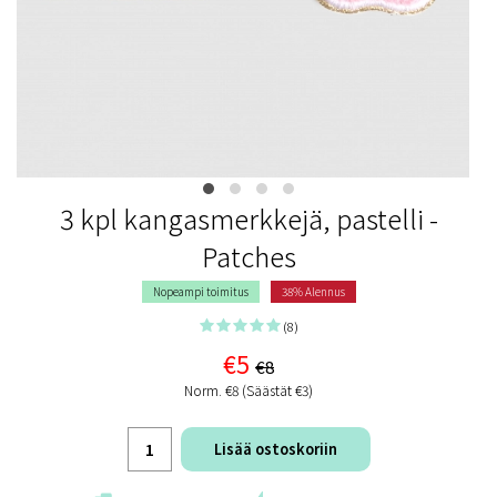
3 kpl kangasmerkkejä, pastelli -
Patches
Nopeampi toimitus
38% Alennus
(8)
€5
€8
Norm. €8 (Säästät €3)
Lisää ostoskoriin