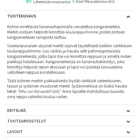
Kiire? Pikavalmistus +€10
Lähetetään maanantai
TUOTEKUVAUS
Kolme siirrettävää tarranauhapinnalla varustettua kangasmerkkiä.
Merkit voidaan helposti kiinnittää
koulureppuihimme
,
joiden pintaan
kangasmerkkien tarrapinta tarttuu.
Vaaleanpunaisen sävyiset merkit sopivat täydellisesti kaikkiin värikkäisiin
koulureppuihimme. Luo värikäs ja hauska setti pehmeäpintaisista
kangasmerkeistä, jotka lapsi itse voi kiinnittää reppuun ja siirrellä niiden
paikkoja halutessaan. Kangasmerkeissä on tarranauhakiinnitys, joka
kiinnittyy helposti repun etuosaan ja lapsi voi päästää luovuutensa
valloilleen reppua koristellessaan.
Tästä kolmen merkin pakkauksesta löydät värikkäät sateenkaaren,
tassun ja sydämen muotoiset merkit. Sydänmerkissä on lisäksi hauska
teksti
"Who run the world? Girls"
. Anna lapselle mahdollisuus tuunata
oma reppu valmiiksi koulua varten.
ERITELMÄ
TUOTEARVOSTELUT
LAYOUT