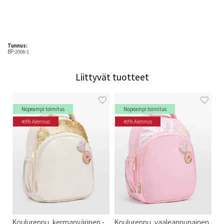
Tunnus:
BP-2006-1
Liittyvät tuotteet
Nopeampi toimitus
Nopeampi toimitus
49% Alennus
49% Alennus
Koulureppu, kermanvärinen -
Koulureppu, vaaleanpunainen