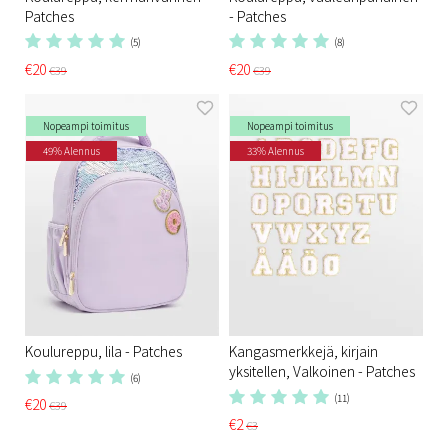
Patches
- Patches
(5)
(8)
€20
€20
€39
€39
Nopeampi toimitus
Nopeampi toimitus
49% Alennus
33% Alennus
Koulureppu, lila - Patches
Kangasmerkkejä, kirjain
yksitellen, Valkoinen - Patches
(6)
(11)
€20
€39
€2
€3