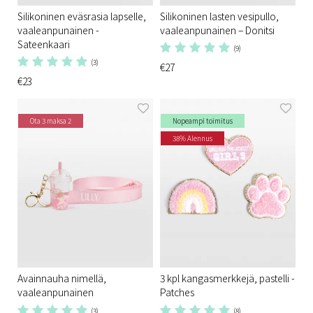
Silikoninen eväsrasia lapselle,
Silikoninen lasten vesipullo,
vaaleanpunainen -
vaaleanpunainen – Donitsi
Sateenkaari
(9)
(3)
€27
€23
Ota 3 maksa 2
Nopeampi toimitus
38% Alennus
Avainnauha nimellä,
3 kpl kangasmerkkejä, pastelli -
vaaleanpunainen
Patches
(3)
(8)