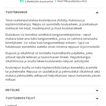
Kiire? Pikavalmistus +€10
Lähetetään maanantai
TUOTEKUVAUS
Tässä vaaleanpunaisessa koulurepussa yhdistyy mukavuus ja
käytännönläheisyys. Reppu on suunniteltu kouluarkeen, ja päätaskuun
mahtuvat niin kirjat, muistiinpanot ja muut koulutarvikkeet.
Etutaskuun voi kiinnittää siirrettäviä kangasmerkkejämme – repun
mukana tulee aina kaksi kangasmerkkiä, joissa on valmiina tarranauha
kiinnitykseen. Voi ostaa lisää kangasmerkkejä
erikseen
– lapsi voi
halutessaan esimerkiksi asetella oman nimensä reppuun
kirjainmerkeillä
.
Etupuoli ja olkahihnat on koristeltu käännettävillä paljeteilla, jotka
antavat repulle leikkisän ja taianomaisen ilmeen. Heijastinkangas
olkahihnoissa ja sivuilla tekee koululaisesta näkyvän autoilijoille.
Koulurepun sivuilla on kaksi käytännöllistä taskua esimerkiksi avaimille
tai puhelimelle. Repussa on säädettävät ja pehmustetut olkahihnat sekä
mukava pehmustettu selkäpuoli helpottamaan repun kantamista päivän
mittaan.
ERITELMÄ
TUOTEARVOSTELUT
LAYOUT