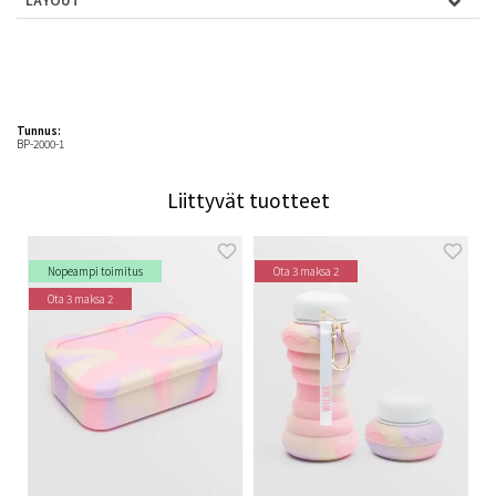
Tunnus:
BP-2000-1
Liittyvät tuotteet
Nopeampi toimitus
Ota 3 maksa 2
Ota 3 maksa 2