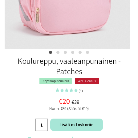
Koulureppu, vaaleanpunainen -
Patches
Nopeampi toimitus
49% Alennus
(8)
€20
€39
Norm. €39 (Säästät €19)
Lisää ostoskoriin