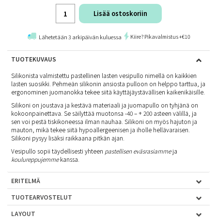
Lisää ostoskoriin
Kiire? Pikavalmistus +€10
Lähetetään 3 arkipäivän kuluessa
TUOTEKUVAUS
Silikonista valmistettu pastellinen lasten vesipullo nimellä on kaikkien
lasten suosikki. Pehmeän silikonin ansiosta pulloon on helppo tarttua, ja
ergonominen juomanokka tekee siitä käyttäjäystävällisen kaikenikäisille.
Silikoni on joustava ja kestävä materiaali ja juomapullo on tyhjänä on
kokoonpainettava. Se säilyttää muotonsa -40 – + 200 asteen välillä, ja
sen voi pestä tiskikoneessa ilman nauhaa. Silikoni on myös hajuton ja
mauton, mikä tekee siitä hypoallergeenisen ja iholle hellävaraisen.
Silikoni pysyy lisäksi raikkaana pitkän ajan.
Vesipullo sopii täydellisesti yhteen
pastellisen eväsrasiamme
ja
koulureppujemme
kanssa.
ERITELMÄ
TUOTEARVOSTELUT
LAYOUT