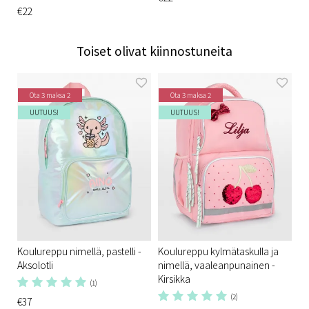
€22
Toiset olivat kiinnostuneita
Ota 3 maksa 2
Ota 3 maksa 2
UUTUUS!
UUTUUS!
Koulureppu nimellä, pastelli -
Koulureppu kylmätaskulla ja
Aksolotli
nimellä, vaaleanpunainen -
Kirsikka
(1)
(2)
€37