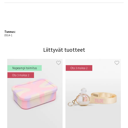
Tunnus:
0914-1
Liittyvät tuotteet
Nopeampi toimitus
Ota 3 maksa 2
Ota 3 maksa 2