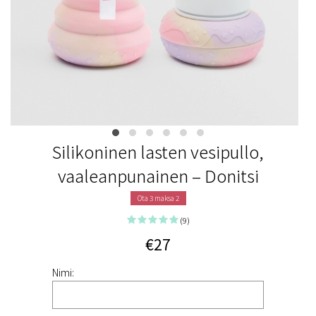
Silikoninen lasten vesipullo,
vaaleanpunainen – Donitsi
Ota 3 maksa 2
(9)
€27
Nimi: