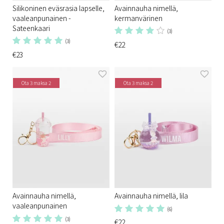
Silikoninen eväsrasia lapselle,
Avainnauha nimellä,
vaaleanpunainen -
kermanvärinen
Sateenkaari
(3)
(3)
€22
€23
Ota 3 maksa 2
Ota 3 maksa 2
Avainnauha nimellä,
Avainnauha nimellä, lila
vaaleanpunainen
(6)
(3)
€22