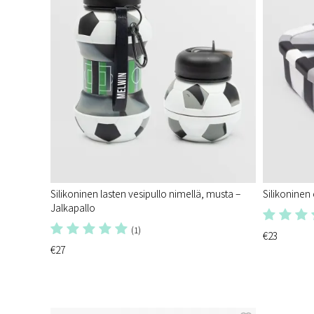
Silikoninen lasten vesipullo nimellä, musta –
Silikoninen
Jalkapallo
(1)
€23
€27