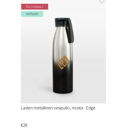
Ota 3 maksa 2
UUTUUS!
Lasten metallinen vesipullo, musta - Edge
€29