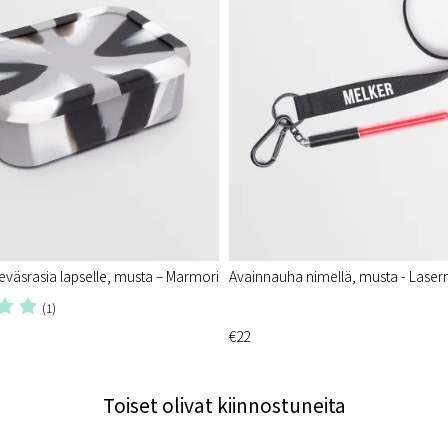
 eväsrasia lapselle, musta – Marmori
Avainnauha nimellä, musta - Lase
(1)
€22
Toiset olivat kiinnostuneita