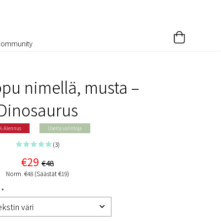
Community
pu nimellä, musta –
Dinosaurus
% Alennus
Useita valintoja
(3)
€29
€48
Norm. €48 (Säästät €19)
 *