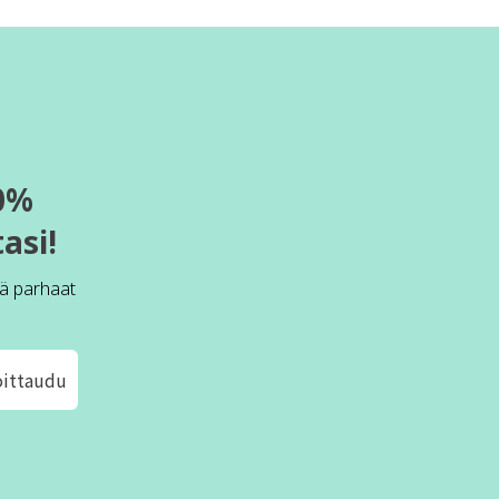
0%
asi!
ä parhaat
oittaudu