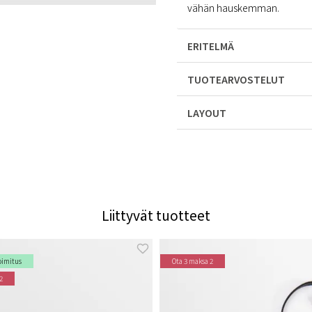
vähän hauskemman.
ERITELMÄ
TUOTEARVOSTELUT
LAYOUT
Liittyvät tuotteet
oimitus
Ota 3 maksa 2
2