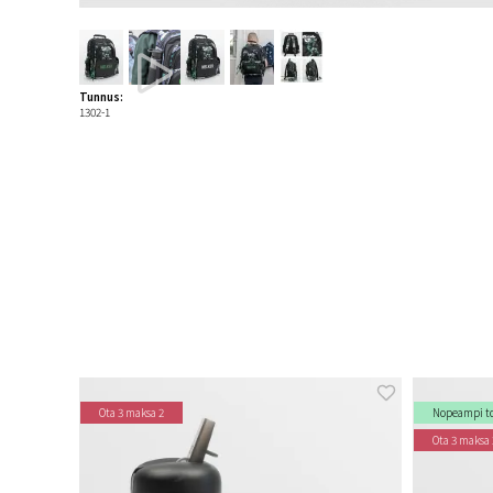
Tunnus:
1302-1
Ota 3 maksa 2
Nopeampi t
Ota 3 maksa 