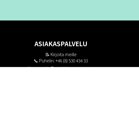
ASIAKASPALVELU
📝
Kirjoita meille
📞 Puhelin: +46 (8) 530 434 33
Maanantai - Torstai klo 10.00 - 17.00
Perjantai klo 10.00 - 16.00
Suljettu klo 13.00 - 14.00