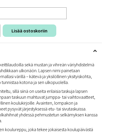
Lisää ostoskoriin
eittilaudoilla sekä mustan ja vihreän väriyhdistelmä
vauhdikkaan ulkonäön. Lapsen nimi painetaan
llasi värillä – kätevä ja yksilöllinen yksityiskohta,
 tunnistaa kotona ja sen ulkopuolella.
teltu, sillä siinä on useita erilaisia taskuja lapsen
impaan taskuun mahtuvat jumppa- tai vaihtovaatteet,
ellinen koulukirjoille. Avainten, lompakon ja
eet pysyvät järjestyksessä etu- tai sivutaskuissa.
 olkahihnat yhdessä pehmustetun selkämyksen kanssa
a.
inen koulureppu, joka tekee jokaisesta koulupäivästä