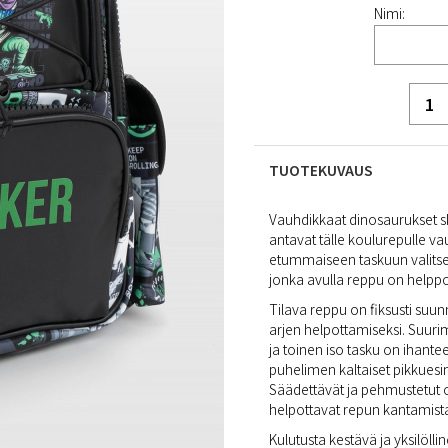
Nimi:
TUOTEKUVAUS
Vauhdikkaat dinosaurukset sk
antavat tälle koulurepulle 
etummaiseen taskuun valitsema
jonka avulla reppu on helppo
Tilava reppu on fiksusti suunni
arjen helpottamiseksi. Suur
ja toinen iso tasku on ihante
puhelimen kaltaiset pikkuesin
Säädettävät ja pehmustetut
helpottavat repun kantamist
Kulutusta kestävä ja yksilöll