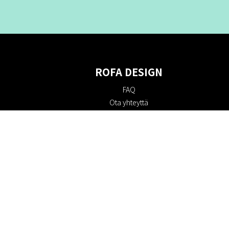
ROFA DESIGN
FAQ
Ota yhteyttä
Tietoa meistä
Ostoehdot
Palautuskäytäntö
Kestävyys
Evästekäytäntö
Tietosuojakäytäntö
Lahjakortit
Alennuskoodi
#RofaDesign