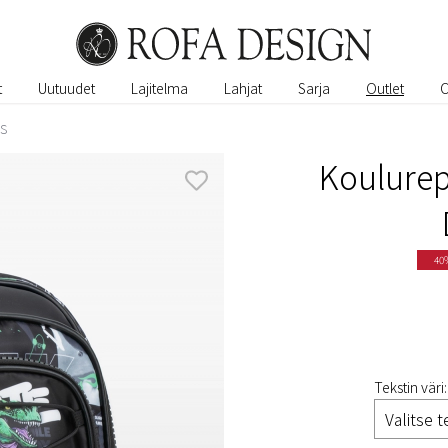
t
Uutuudet
Lajitelma
Lahjat
Sarja
Outlet
US
Koulurep
40
Tekstin väri: