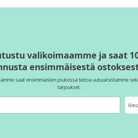
utustu valikoimaamme ja saat 1
nnusta ensimmäisestä ostoksest
sämme saat ensimmäisten joukossa tietoa uutuuksistamme sek
tarjoukset.
Ilm