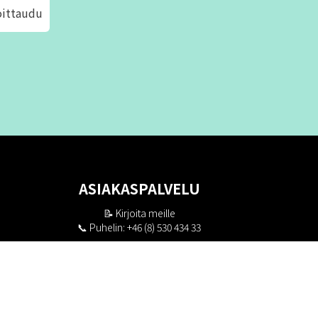
oittaudu
ASIAKASPALVELU
📝
Kirjoita meille
📞 Puhelin: +46 (8) 530 434 33
Maanantai - Torstai klo 10.00 - 17.00
Perjantai klo 10.00 - 16.00
Suljettu klo 13.00 - 14.00