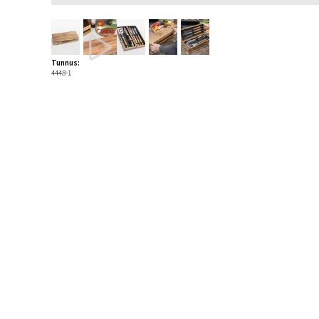
Tunnus:
4448-1