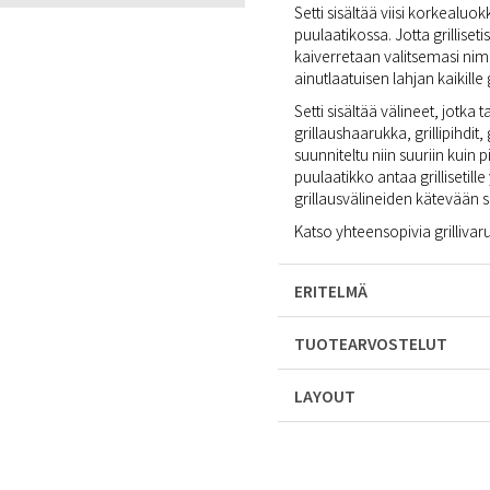
Setti sisältää viisi korkealuok
puulaatikossa. Jotta grilliseti
kaiverretaan valitsemasi nimi 
ainutlaatuisen lahjan kaikille 
Setti sisältää välineet, jotka t
grillaushaarukka, grillipihdit, 
suunniteltu niin suuriin kuin 
puulaatikko antaa grillisetille
grillausvälineiden kätevään s
Katso yhteensopivia grilliva
ERITELMÄ
TUOTEARVOSTELUT
LAYOUT