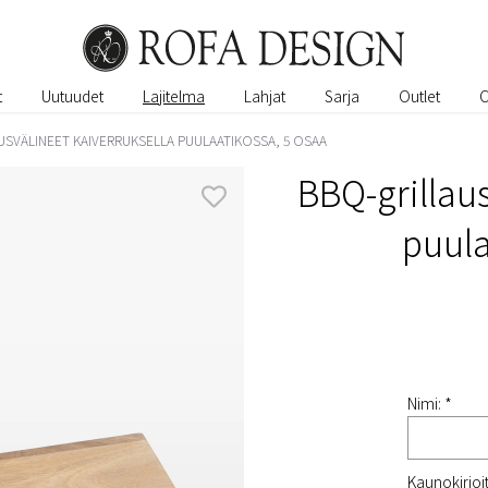
t
Uutuudet
Lajitelma
Lahjat
Sarja
Outlet
USVÄLINEET KAIVERRUKSELLA PUULAATIKOSSA, 5 OSAA
BBQ-grillaus
puula
Nimi: *
Kaunokirjoitu