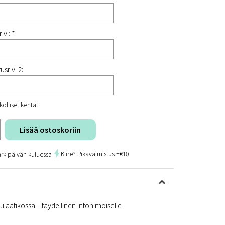
ivi: *
usrivi 2:
kolliset kentät
Lisää ostoskoriin
Kiire? Pikavalmistus +€10
arkipäivän kuluessa
uulaatikossa – täydellinen intohimoiselle