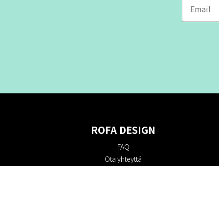
ROFA DESIGN
FAQ
Ota yhteyttä
Tietoa meistä
Ostoehdot
Palautuskäytäntö
Kestävyys