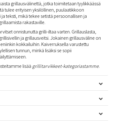
kaista grillausvälinettä, jotka toimitetaan tyylikkäässä
stä tulee erityisen yksilöllinen, puulaatikkoon
ja teksti, mikä tekee setistä persoonallisen ja
grillaamista rakastaville.
arvitset onnistunutta grilli-iltaa varten. Grillauslasta,
grillisivellin ja grillausveitsi. Jokainen grillausväline on
pieniinkin kokkailuihin. Kaiverruksella varustettu
 ylellisen tunnun, minkä lisäksi se sopii
äilyttämiseen.
rusteitamme lisää
grillitarvikkeet-kategoriastamme
.