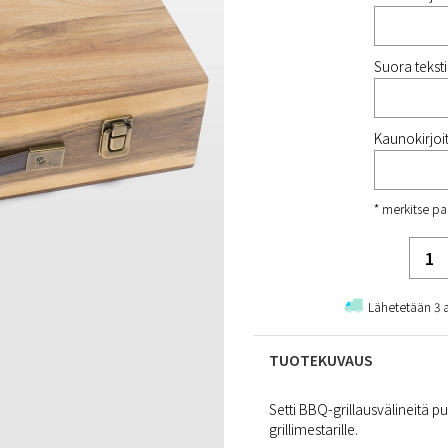
Suora tekstir
Kaunokirjoit
* merkitse pa
Lähetetään 3 
TUOTEKUVAUS
Setti BBQ-grillausvälineitä p
grillimestarille.