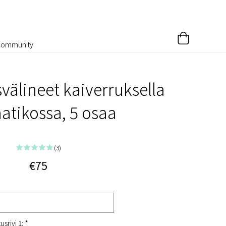
Community
välineet kaiverruksella
atikossa, 5 osaa
(3)
€75
srivi 1: *