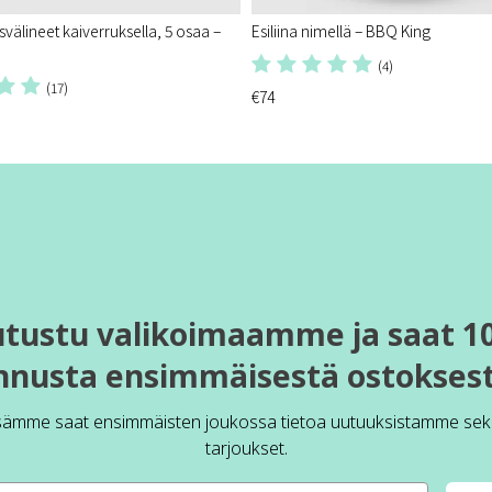
välineet kaiverruksella, 5 osaa –
Esiliina nimellä – BBQ King
(4)
(17)
€74
utustu valikoimaamme ja saat 1
nnusta ensimmäisestä ostoksest
sämme saat ensimmäisten joukossa tietoa uutuuksistamme sek
tarjoukset.