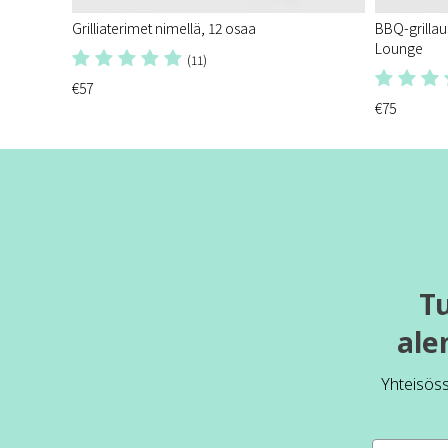
Grilliaterimet nimellä, 12 osaa
BBQ-grillaus
Lounge
(11)
€57
€75
T
ale
Yhteisös