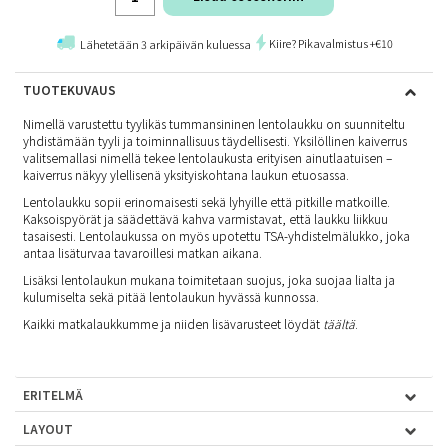
Kiire? Pikavalmistus +€10
Lähetetään 3 arkipäivän kuluessa
TUOTEKUVAUS
Nimellä varustettu tyylikäs tummansininen lentolaukku on suunniteltu
yhdistämään tyyli ja toiminnallisuus täydellisesti. Yksilöllinen kaiverrus
valitsemallasi nimellä tekee lentolaukusta erityisen ainutlaatuisen –
kaiverrus näkyy ylellisenä yksityiskohtana laukun etuosassa.
Lentolaukku sopii erinomaisesti sekä lyhyille että pitkille matkoille.
Kaksoispyörät ja säädettävä kahva varmistavat, että laukku liikkuu
tasaisesti. Lentolaukussa on myös upotettu TSA-yhdistelmälukko, joka
antaa lisäturvaa tavaroillesi matkan aikana.
Lisäksi lentolaukun mukana toimitetaan suojus, joka suojaa lialta ja
kulumiselta sekä pitää lentolaukun hyvässä kunnossa.
Kaikki matkalaukkumme ja niiden lisävarusteet löydät
täältä
.
ERITELMÄ
LAYOUT