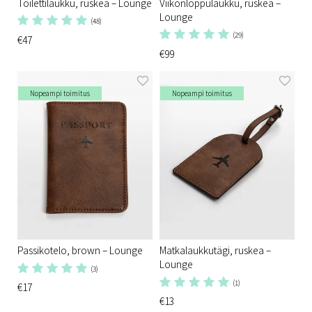
Toilettilaukku, ruskea – Lounge
Viikonloppulaukku, ruskea –
Lounge
(48)
(29)
€47
€99
Nopeampi toimitus
Nopeampi toimitus
Passikotelo, brown – Lounge
Matkalaukkutägi, ruskea –
Lounge
(3)
(1)
€17
€13