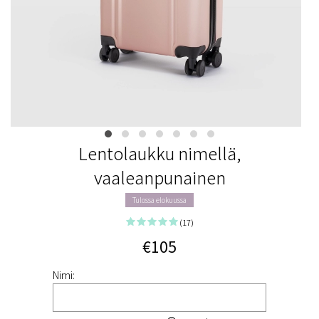
Lentolaukku nimellä,
vaaleanpunainen
Tulossa elokuussa
(17)
€105
Nimi: