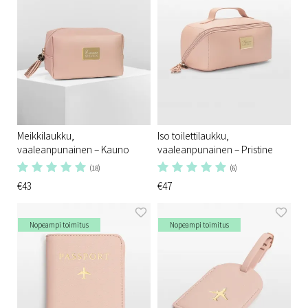
Meikkilaukku,
Iso toilettilaukku,
vaaleanpunainen – Kauno
vaaleanpunainen – Pristine
(18)
(6)
€43
€47
Nopeampi toimitus
Nopeampi toimitus