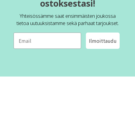
ostoksestasi!
Yhteisössämme saat ensimmäisten joukossa
tietoa uutuuksistamme sekä parhaat tarjoukset.
Ilmoittaudu
ROFA DESIGN
ASIAKASPALVELU
📝
Kirjoita meille
FAQ
📞 Puhelin: +46 (8) 530 434 33
Maanantai - Torstai klo 10.00 -
Ota yhteyttä
17.00