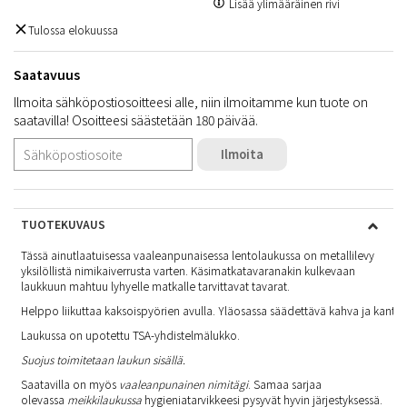
Lisää ylimääräinen rivi
Tulossa elokuussa
Saatavuus
Ilmoita sähköpostiosoitteesi alle, niin ilmoitamme kun tuote on
saatavilla! Osoitteesi säästetään 180 päivää.
Ilmoita
TUOTEKUVAUS
Tässä ainutlaatuisessa vaaleanpunaisessa lentolaukussa on metallilevy
yksilöllistä nimikaiverrusta varten. Käsimatkatavaranakin kulkevaan
laukkuun mahtuu lyhyelle matkalle tarvittavat tavarat.
Helppo liikuttaa kaksoispyörien avulla. Yläosassa säädettävä kahva ja kant
Laukussa on upotettu TSA-yhdistelmälukko.
Suojus toimitetaan laukun sisällä.
Saatavilla on myös
vaaleanpunainen nimitägi
. Samaa sarjaa
olevassa
meikkilaukussa
hygieniatarvikkeesi pysyvät hyvin järjestyksessä.