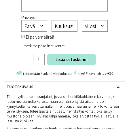
Päiväys:
Ei päivämäärää
* merkitse pakolliset kentät
Lisää ostoskoriin
Kiire? Pikavalmistus +€10
Lähetetään 3 arkipäivän kuluessa
TUOTEKUVAUS
Tämä tyylikäs samppanjalasi, jossa on henkilökohtainen kaiverrus, on
luotu morsiamelle korostamaan elämän erityistä aikaa häiden
kynnyksellä. Kaiverruttamalla nimen, päivämäärän ja henkilökohtaisen
tervehdyksen, tulee lasista ainutlaatuinen yksityiskohta, joka säilyy
muistona pitkään. Tyylikäs lahja hänelle, joka arvostaa tyyliä, laatua ja
lasillista kuplivaa.
Ajattoman muotoilunsa ja henkilökohtaisen kaiverruksensa ansiosta