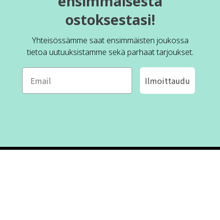
ensimmäisestä
ostoksestasi!
Yhteisössämme saat ensimmäisten joukossa
tietoa uutuuksistamme sekä parhaat tarjoukset.
Ilmoittaudu
ROFA DESIGN
ASIAKASPALVELU
📝
Kirjoita meille
FAQ
📞 Puhelin: +46 (8) 530 434 33