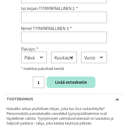
Iso kirjain TYYNYNPÄÄLLINEN 2: *
Nimet TYYNYNPÄÄLLINEN 3: *
Päiväys: *
* merkitse pakolliset kentät
Lisää ostoskoriin
TUOTEKUVAUS
Haluatko antaa yksilöllisen lahjan, joka tuo iloa vastavihityille?
Personoidulla painatuksella varustetut tyynynpäällisemme ovat
täydellinen valinta. Tyynyliinojen valmistusmateriaali on laadukas ja
helposti pestävä – lahja, joka kestää käytössä pitkään.