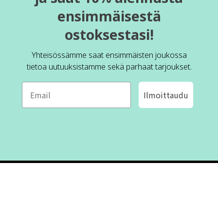
ensimmäisestä
ostoksestasi!
Yhteisössämme saat ensimmäisten joukossa
tietoa uutuuksistamme sekä parhaat tarjoukset.
Ilmoittaudu
ROFA DESIGN
ASIAKASPALVELU
📝
Kirjoita meille