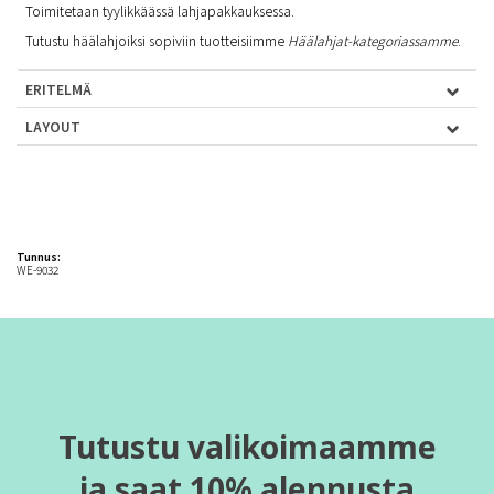
Toimitetaan tyylikkäässä lahjapakkauksessa.
Tutustu häälahjoiksi sopiviin tuotteisiimme
Häälahjat-kategoriassamme
.
ERITELMÄ
LAYOUT
Tunnus:
WE-9032
Tutustu valikoimaamme
ja saat 10% alennusta