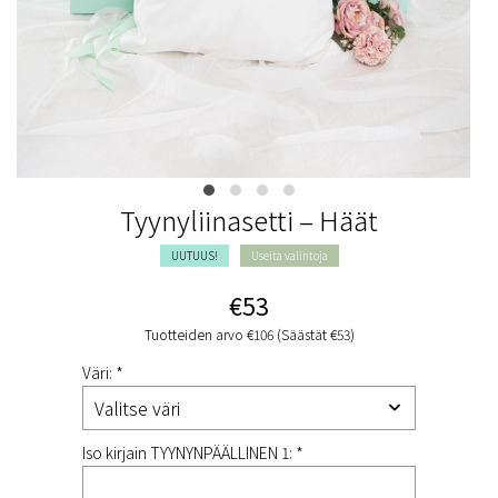
Tyynyliinasetti – Häät
UUTUUS!
Useita valintoja
€53
Tuotteiden arvo €106 (Säästät €53)
Väri: *
Iso kirjain TYYNYNPÄÄLLINEN 1: *