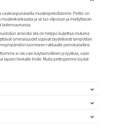
 vaaleanpunaisella musliinipeitollamme. Peitto on
 musliinikankaasta ja se luo vilpoisan ja miellyttävän
ä lastenvaunuissa.
uotoilun ansiosta sitä on helppo kuljettaa mukana
gittävät ominaisuudet sopivat täydellisesti lämpötilan
isympäristön luomiseen rakkaalle pienokaisellesi.
tomme ei ole vain käytännöllinen ja tyylikäs, vaan
i lapsen herkälle iholle. Muita peittojamme löydät