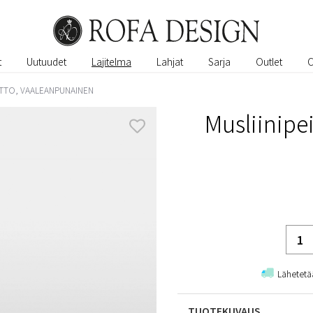
t
Uutuudet
Lajitelma
Lahjat
Sarja
Outlet
ITTO, VAALEANPUNAINEN
Musliinipe
Lähetetä
TUOTEKUVAUS