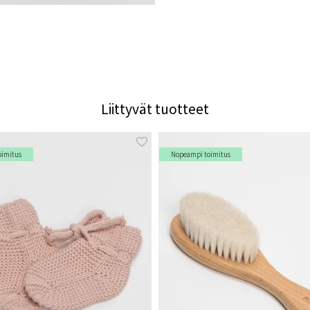
Liittyvät tuotteet
oimitus
Nopeampi toimitus