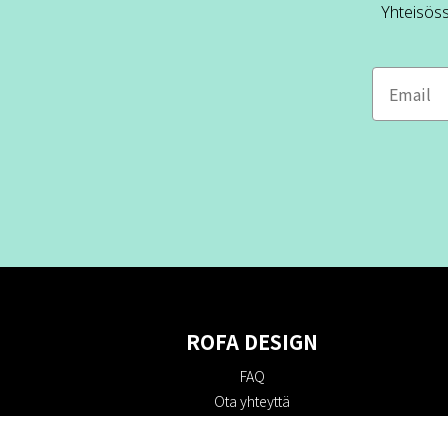
Yhteisös
ROFA DESIGN
FAQ
Ota yhteyttä
Tietoa meistä