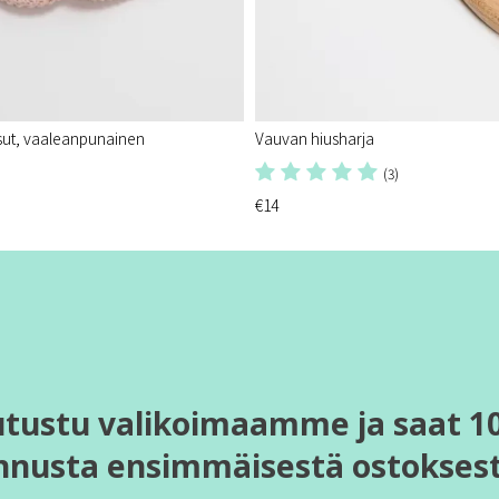
sut, vaaleanpunainen
Vauvan hiusharja
(3)
€14
utustu valikoimaamme ja saat 1
nnusta ensimmäisestä ostoksest