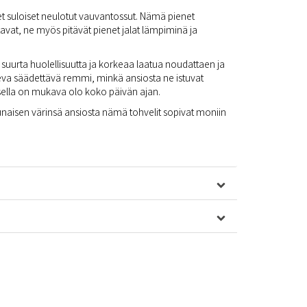
set suloiset neulotut vauvantossut. Nämä pienet
ttavat, ne myös pitävät pienet jalat lämpiminä ja
 suurta huolellisuutta ja korkeaa laatua noudattaen ja
uleva säädettävä remmi, minkä ansiosta ne istuvat
apsella on mukava olo koko päivän ajan.
naisen värinsä ansiosta nämä tohvelit sopivat moniin