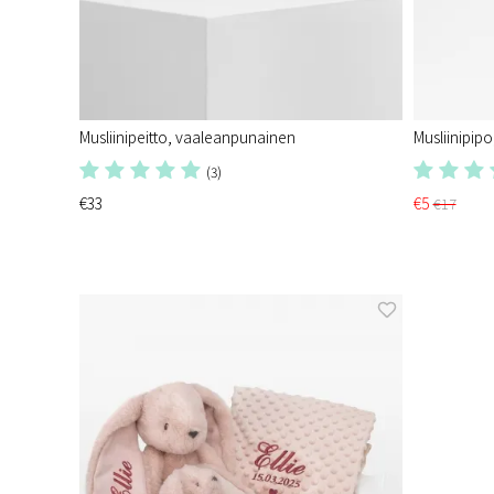
Musliinipeitto, vaaleanpunainen
Musliinipip
(3)
€33
€5
€17