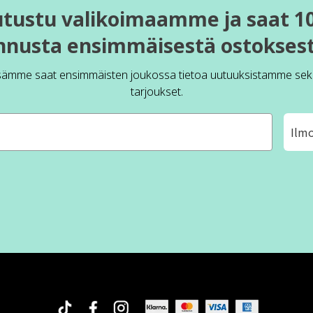
utustu valikoimaamme ja saat 1
nnusta ensimmäisestä ostoksest
sämme saat ensimmäisten joukossa tietoa uutuuksistamme sek
tarjoukset.
Ilm