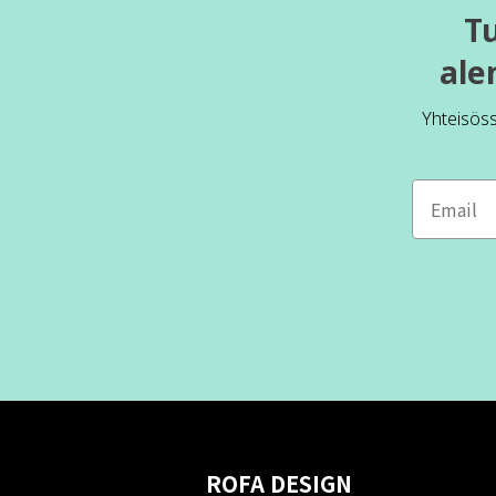
T
ale
Yhteisös
ROFA DESIGN