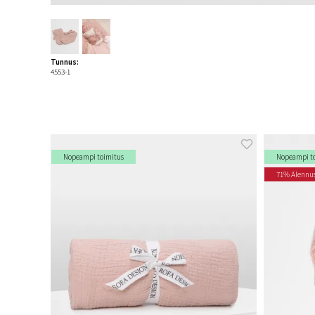
Tunnus:
4553-1
Nopeampi toimitus
Nopeampi t
71% Alennu