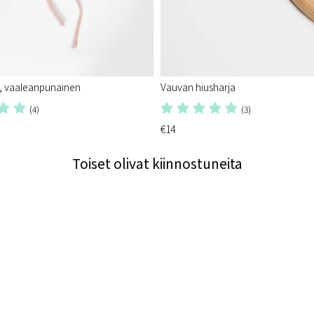
o, vaaleanpunainen
Vauvan hiusharja
(4)
(3)
€14
Toiset olivat kiinnostuneita