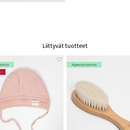
Liittyvät tuotteet
oimitus
Nopeampi toimitus
s