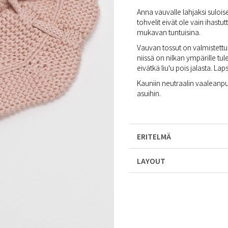
Anna vauvalle lahjaksi suloi
tohvelit eivät ole vain ihastu
mukavan tuntuisina.
Vauvan tossut on valmistettu
niissä on nilkan ympärille t
eivätkä liu'u pois jalasta. L
Kauniin neutraalin vaaleanpu
asuihin.
ERITELMÄ
LAYOUT