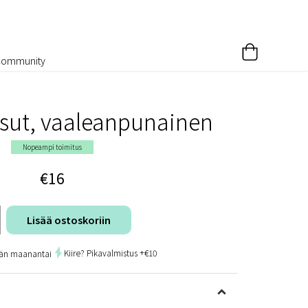
Community
sut, vaaleanpunainen
Nopeampi toimitus
€16
Lisää ostoskoriin
Kiire? Pikavalmistus +€10
än maanantai