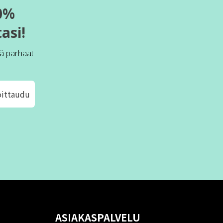
0%
asi!
ä parhaat
oittaudu
ASIAKASPALVELU