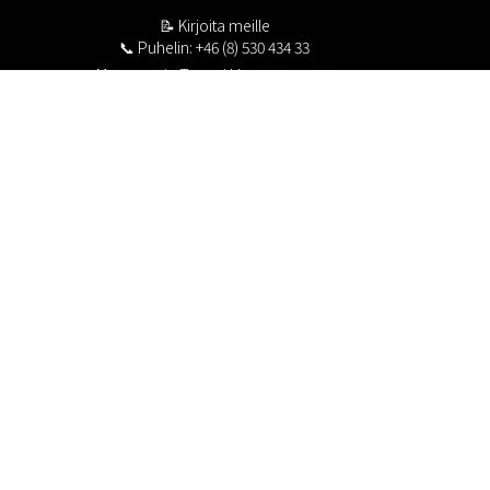
📝
Kirjoita meille
📞 Puhelin: +46 (8) 530 434 33
Maanantai - Torstai klo 10.00 - 17.00
Perjantai klo 10.00 - 16.00
Suljettu klo 13.00 - 14.00