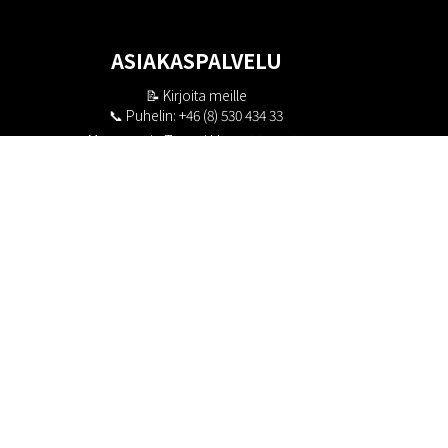
ASIAKASPALVELU
📝
Kirjoita meille
📞 Puhelin: +46 (8) 530 434 33
Maanantai - Torstai klo 10.00 - 17.00
Perjantai klo 10.00 - 16.00
Suljettu klo 13.00 - 14.00