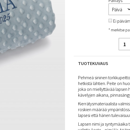
Päiväys:
Ei päivä
* merkitse pa
TUOTEKUVAUS
Pehmeä sininen torkkupeitto
hetkistä lähtien. Peite on huo
joka on miellyttävää lapsen 
kävelyjen aikana, pinnasäng
Kierrätysmateriaalista valmi
roskien määrää ympäristössä
lapsesi että hänen tulevaisuu
Lapsen nimi ja syntymäaika te
valinta
kaste-
,
nimiäis-
tai te