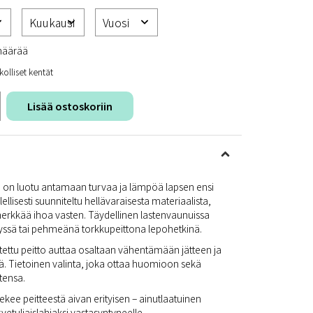
määrää
kolliset kentät
Lisää ostoskoriin
 on luotu antamaan turvaa ja lämpöä lapsen ensi
lellisesti suunniteltu hellävaraisesta materiaalista,
herkkää ihoa vasten. Täydellinen lastenvaunuissa
yssä tai pehmeänä torkkupeittona lepohetkinä.
stettu peitto auttaa osaltaan vähentämään jätteen ja
. Tietoinen valinta, joka ottaa huomioon sekä
tensa.
kee peitteestä aivan erityisen – ainutlaatuinen
rvetuliaislahjaksi vastasyntyneelle.