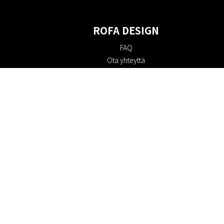
ROFA DESIGN
FAQ
Ota yhteyttä
Tietoa meistä
Ostoehdot
Palautuskäytäntö
Kestävyys
Evästekäytäntö
Tietosuojakäytäntö
Lahjakortit
Alennuskoodi
#RofaDesign
#yesrofadesign
Kilpailu