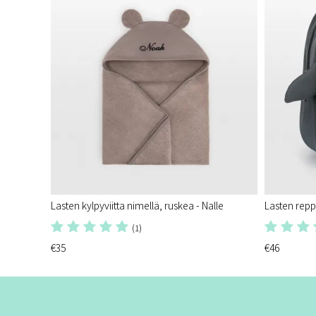
Lasten kylpyviitta nimellä, ruskea - Nalle
Lasten repp
(1)
€35
€46