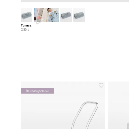
Tunnus:
0323-1
Tulossa syyskuussa