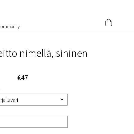
Community
itto nimellä, sininen
€47
*