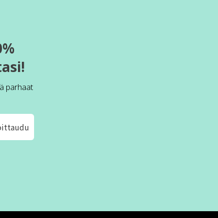
0%
asi!
ä parhaat
oittaudu