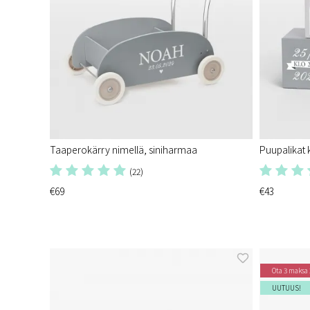
Taaperokärry nimellä, siniharmaa
Puupalikat k
(22)
€69
€43
Ota 3 maksa 
UUTUUS!