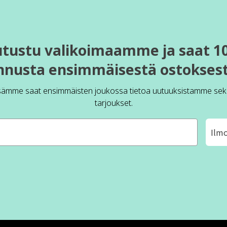
utustu valikoimaamme ja saat 1
nnusta ensimmäisestä ostoksest
sämme saat ensimmäisten joukossa tietoa uutuuksistamme sek
tarjoukset.
Ilm