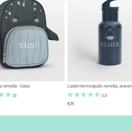
u nimellä - Valas
Lasten termospullo nimellä, sinine
(2)
(12)
€29