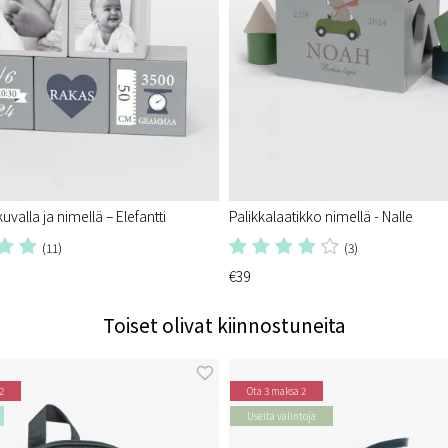
uvalla ja nimellä – Elefantti
Palikkalaatikko nimellä - Nalle
(11)
(3)
€39
Toiset olivat kiinnostuneita
2
Ota 3 maksa 2
Useita valintoja