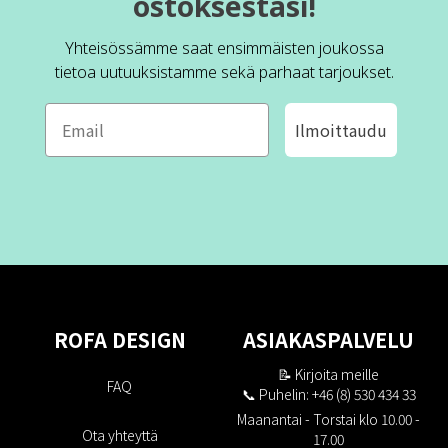
ostoksestasi!
Yhteisössämme saat ensimmäisten joukossa
tietoa uutuuksistamme sekä parhaat tarjoukset.
Ilmoittaudu
ROFA DESIGN
ASIAKASPALVELU
📝
Kirjoita meille
FAQ
📞 Puhelin: +46 (8) 530 434 33
Maanantai - Torstai klo 10.00 -
Ota yhteyttä
17.00