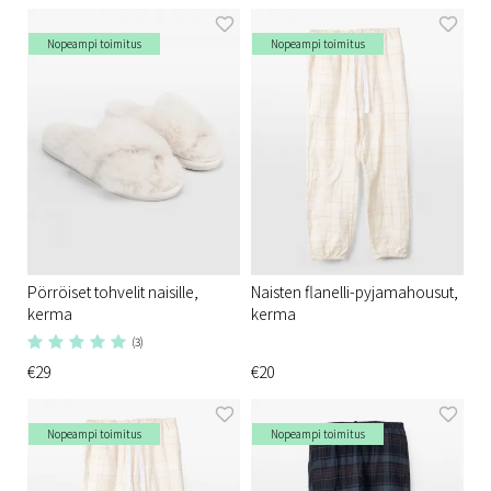
Nopeampi toimitus
Nopeampi toimitus
Pörröiset tohvelit naisille,
Naisten flanelli-pyjamahousut,
kerma
kerma
(3)
€29
€20
Nopeampi toimitus
Nopeampi toimitus