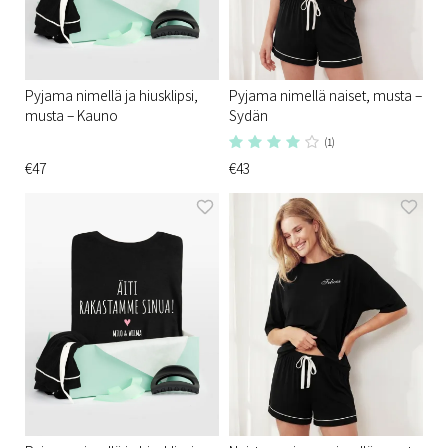
Pyjama nimellä ja hiusklipsi,
Pyjama nimellä naiset, musta –
musta – Kauno
Sydän
(1)
€47
€43