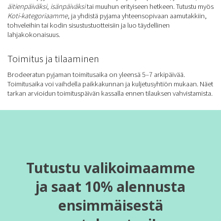
äitienpäiväksi
,
isänpäiväksi
tai muuhun erityiseen hetkeen. Tutustu myös
Koti-kategoriaamme
, ja yhdistä pyjama yhteensopivaan aamutakkiin,
tohveleihin tai kodin sisustustuotteisiin ja luo täydellinen
lahjakokonaisuus.
Toimitus ja tilaaminen
Brodeeratun pyjaman toimitusaika on yleensä 5–7 arkipäivää.
Toimitusaika voi vaihdella paikkakunnan ja kuljetusyhtiön mukaan. Näet
tarkan arvioidun toimituspäivän kassalla ennen tilauksen vahvistamista.
Tutustu valikoimaamme
ja saat 10% alennusta
ensimmäisestä