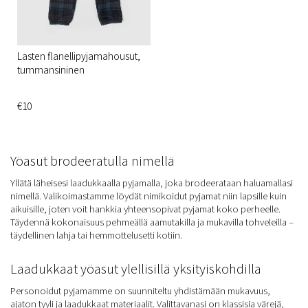
Lasten flanellipyjamahousut,
tummansininen
€10
Yöasut brodeeratulla nimellä
Yllätä läheisesi laadukkaalla pyjamalla, joka brodeerataan haluamallasi
nimellä. Valikoimastamme löydät nimikoidut pyjamat niin lapsille kuin
aikuisille, joten voit hankkia yhteensopivat pyjamat koko perheelle.
Täydennä kokonaisuus pehmeällä aamutakilla ja mukavilla tohveleilla –
täydellinen lahja tai hemmottelusetti kotiin.
Laadukkaat yöasut ylellisillä yksityiskohdilla
Personoidut pyjamamme on suunniteltu yhdistämään mukavuus,
ajaton tyyli ja laadukkaat materiaalit. Valittavanasi on klassisia värejä,