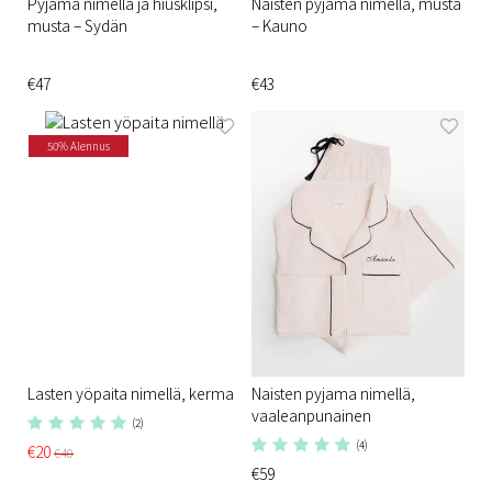
Pyjama nimellä ja hiusklipsi,
Naisten pyjama nimellä, musta
musta – Sydän
– Kauno
€47
€43
50% Alennus
Lasten yöpaita nimellä, kerma
Naisten pyjama nimellä,
vaaleanpunainen
(2)
(4)
€20
€40
€59