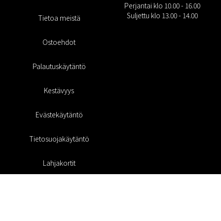
Perjantai klo 10.00 - 16.00
Suljettu klo 13.00 - 14.00
Tietoa meistä
Ostoehdot
Palautuskäytäntö
Kestävyys
Evästekäytäntö
Tietosuojakäytäntö
Lahjakortit
Alennuskoodi
#RofaDesign