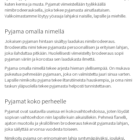
kuten kerma ja musta. Pyjamat viimeistellään tyylikkäällä
nimibrodeerauksella, joka tekee pyjamasta ainutlaatuisen.
Valikoimastamme löytyy yöasuja lahjaksi naisille, lapsille ja miehille.
Pyjama omalla nimellä
Jokaisen pyjaman hintaan sisältyy laadukas nimibrodeeraus.
Brodeerattu nimi tekee pyjamasta persoonallisen ja erityisen lahjan,
joka ilahduttaa pitkään. Huolellisesti viimeistelty brodeeraus sopii
pyjaman väriin ja korostaa sen laadukasta ilmettä.
Pyjama omalla nimellä tekee arjesta hieman ylellisempää. On mukava
pukeutua pehmeään pyjamaan, joka on valmistettu juuri sinua varten.
Lapsille nimikoitu pyjama tekee iltarutiineista hauskempia, ja oma nimi
taskun yläpuolella tekee pyjamasta helposti tunnistettavan.
Pyjamat koko perheelle
Pyjamat ovat saatavilla useissa eri kokovaihtoehdoissa, joten löydät
sopivan vaihtoehdon niin lapsille kuin aikuisillekin. Pehmeä flanelli,
ajaton muotoilu ja yksilöllinen brodeeraus tekevät pyjamasta lahjan,
joka säilyttää arvonsa vuodesta toiseen.
Nimikoitu pyjama on erinomainen lahja syntymäpäiväksi, jouluksi,