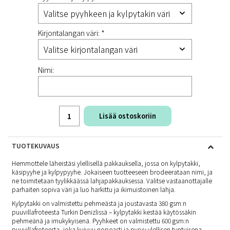
Kirjontalangan väri: *
Nimi:
Lisää ostoskoriin
TUOTEKUVAUS
Hemmottele läheistäsi ylellisellä pakkauksella, jossa on kylpytakki,
käsipyyhe ja kylpypyyhe. Jokaiseen tuotteeseen brodeerataan nimi, ja
ne toimitetaan tyylikkäässä lahjapakkauksessa. Valitse vastaanottajalle
parhaiten sopiva väri ja luo harkittu ja ikimuistoinen lahja.
Kylpytakki on valmistettu pehmeästä ja joustavasta 380 gsm:n
puuvillafroteesta Turkin Denizlissä – kylpytakki kestää käytössäkin
pehmeänä ja imukykyisenä. Pyyhkeet on valmistettu 600 gsm:n
puuvillafroteesta, joka kuivuu nopeasti ja pysyy ylellisen tuntuisena