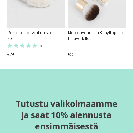
Pörröiset tohvelit naisille,
Meikkisivellinsetti & täyttöpullo
kerma
hajuvedelle
(3)
€29
€55
Tutustu valikoimaamme
ja saat 10% alennusta
ensimmäisestä