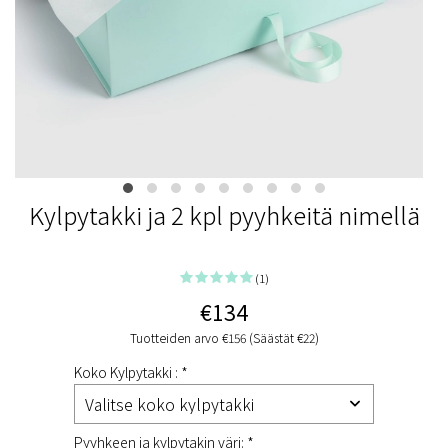
Kylpytakki ja 2 kpl pyyhkeitä nimellä
(1)
€134
Tuotteiden arvo €156 (Säästät €22)
Koko Kylpytakki : *
Pyyhkeen ja kylpytakin väri: *