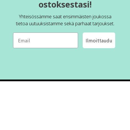
ostoksestasi!
Yhteisössämme saat ensimmäisten joukossa
tietoa uutuuksistamme sekä parhaat tarjoukset.
Ilmoittaudu
ROFA DESIGN
ASIAKASPALVELU
📝
Kirjoita meille
FAQ
📞 Puhelin: +46 (8) 530 434 33
Maanantai - Torstai klo 10.00 -
Ota yhteyttä
17.00