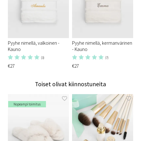
Pyyhe nimellä, valkoinen -
Pyyhe nimellä, kermanvärinen
Kauno
- Kauno
(3)
(7)
€27
€27
Toiset olivat kiinnostuneita
Nopeampi toimitus