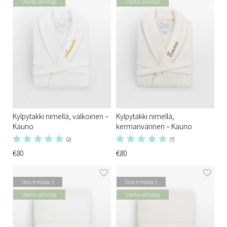
Useita valintoja
Useita valintoja
Kylpytakki nimellä, valkoinen –
Kylpytakki nimellä,
Kauno
kermanvärinen – Kauno
(2)
(7)
€80
€80
Osta 4 maksa 3
Osta 4 maksa 3
Useita valintoja
Useita valintoja