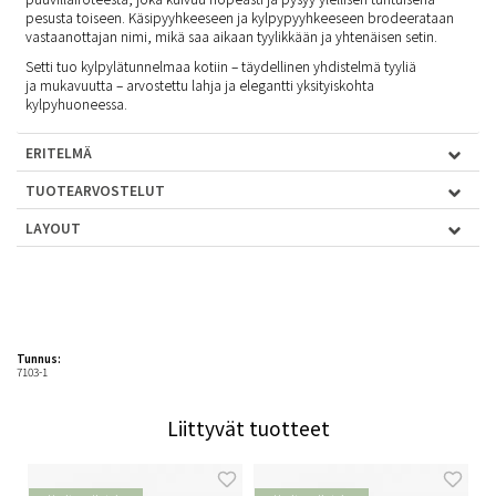
pesusta toiseen. Käsipyyhkeeseen ja kylpypyyhkeeseen brodeerataan
vastaanottajan nimi, mikä saa aikaan tyylikkään ja yhtenäisen setin.
Setti tuo kylpylätunnelmaa kotiin – täydellinen yhdistelmä tyyliä
ja mukavuutta – arvostettu lahja ja elegantti yksityiskohta
kylpyhuoneessa.
ERITELMÄ
TUOTEARVOSTELUT
LAYOUT
Tunnus:
7103-1
Liittyvät tuotteet